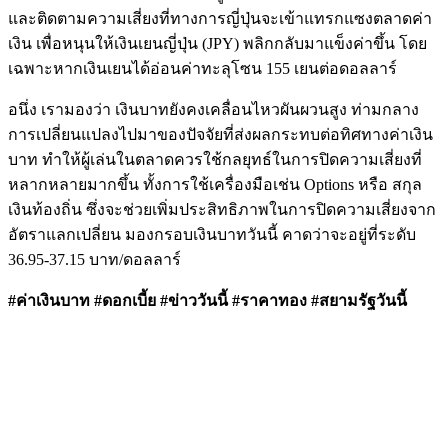
และติดตามความเสี่ยงที่ทางการญี่ปุ่นจะเข้าแทรกแซงตลาดค่า
เงิน เพื่อหนุนให้เงินเยนญี่ปุ่น (JPY) พลิกกลับมาแข็งค่าขึ้น โดย
เฉพาะหากเงินเยนได้อ่อนค่าทะลุโซน 155 เยนต่อดอลลาร์
อนึ่ง เรามองว่า เงินบาทยังคงเคลื่อนไหวผันผวนสูง ท่ามกลาง
การเปลี่ยนแปลงไปมาของปัจจัยที่ส่งผลกระทบต่อทิศทางค่าเงิน
บาท ทำให้ผู้เล่นในตลาดควรใช้กลยุทธ์ในการปิดความเสี่ยงที่
หลากหลายมากขึ้น ทั้งการใช้เครื่องมือเช่น Options หรือ สกุล
เงินท้องถิ่น ซึ่งจะช่วยเพิ่มประสิทธิภาพในการปิดความเสี่ยงจาก
อัตราแลกเปลี่ยน มองกรอบเงินบาทวันนี้ คาดว่าจะอยู่ที่ระดับ
36.95-37.15 บาท/ดอลลาร์
#ค่าเงินบาท #ดอกเบี้ย #ข่าววันนี้ #ราคาทอง #สยามรัฐวันนี้