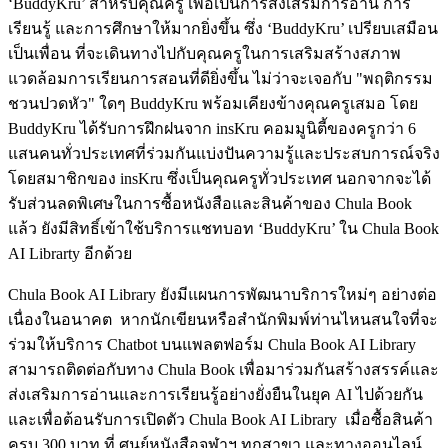
‘BuddyKru’ สำหรับคุณครู เพื่อเป็นการส่งเสริมการอ่าน การ
เรียนรู้ และการศึกษาให้มากยิ่งขึ้น ซึ่ง ‘BuddyKru’ เปรียบเสมือน
เป็นเพื่อน ที่จะเดินทางไปกับคุณครูในการเสริมสร้างสภาพ
แวดล้อมการเรียนการสอนที่ดียิ่งขึ้น ไม่ว่าจะเจอกับ "พฤติกรรม
ชวนปวดหัว" ใดๆ BuddyKru พร้อมเคียงข้างคุณครูเสมอ โดย
BuddyKru ได้รับการฝึกฝนจาก insKru คอมมูนิตี้ของครูกว่า 6
แสนคนทั่วประเทศที่ร่วมกันแบ่งปันความรู้และประสบการณ์จริง
โดยสมาชิกของ insKru ซึ่งเป็นคุณครูทั่วประเทศ นอกจากจะได้
รับส่วนลดพิเศษในการซื้อหนังสือและสินค้าของ Chula Book
แล้ว ยังมีสิทธิ์เข้าใช้บริการแชทบอท ‘BuddyKru’ ใน Chula Book
AI Librarty อีกด้วย
Chula Book AI Library ยังมีแผนการพัฒนาบริการใหม่ๆ อย่างต่อ
เนื่องในอนาคต หากนักเขียนหรือสำนักพิมพ์ท่านไหนสนใจที่จะ
ร่วมให้บริการ Chatbot บนแพลตฟอร์ม Chula Book AI Library
สามารถติดต่อกับทาง Chula Book เพื่อมาร่วมกันสร้างสรรค์และ
ส่งเสริมการอ่านและการเรียนรู้อย่างยั่งยืนในยุค AI ไปด้วยกัน
และเพื่อต้อนรับการเปิดตัว Chula Book AI Library เมื่อซื้อสินค้า
ครบ 300 บาท ที่ ศูนย์หนังสือจุฬาฯ ทุกสาขา และทางออนไลน์