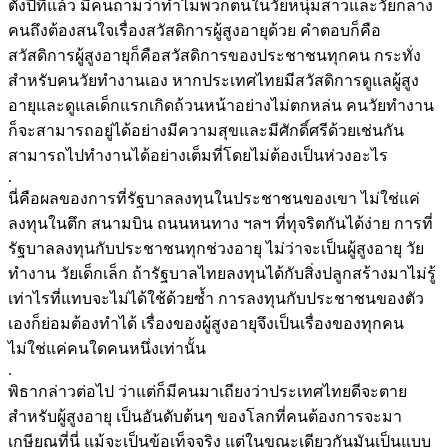
ตั้งปีที่แล้ว มีคนถามว่าทำไมพวกตนในวัยหนุ่มสาวและวัยกลาง
คนถึงต้องสนใจเรื่องสวัสดิการผู้สูงอายุด้วย คำตอบก็คือ
สวัสดิการผู้สูงอายุก็คือสวัสดิการของประชาชนทุกคน กระทั่ง
สำหรับคนวัยทำงานเอง หากประเทศไทยมีสวัสดิการดูแลผู้สูง
อายุและดูแลเด็กแรกเกิดถ้วนหน้าอย่างไม่ตกหล่น คนวัยทำงาน
ก็จะสามารถอยู่ได้อย่างมีความสุขและมีศักดิ์ศรีด้วยเช่นกัน
สามารถไปทำงานได้อย่างเต็มที่โดยไม่ต้องเป็นห่วงอะไร
.
นี่คือผลของการที่รัฐบาลลงทุนในประชาชนของเขา ไม่ใช่แค่
ลงทุนในตึก สนามบิน ถนนหนทาง ฯลฯ ที่ทุจริตกันได้ง่าย การที่
รัฐบาลลงทุนกับประชาชนทุกช่วงอายุ ไม่ว่าจะเป็นผู้สูงอายุ วัย
ทำงาน วัยเด็กเล็ก ถ้ารัฐบาลไทยลงทุนได้กับสิ่งปลูกสร้างมาไม่รู้
เท่าไรที่แทบจะไม่ได้ใช้ด้วยซ้ำ การลงทุนกับประชาชนของตัว
เองก็ย่อมต้องทำได้ เรื่องของผู้สูงอายุจึงเป็นเรื่องของทุกคน
ไม่ใช่แค่คนใดคนหนึ่งเท่านั้น
.
พิธากล่าวต่อไป ว่าแต่ก็มีคนมาเถียงว่าประเทศไทยดีจะตาย
สำหรับผู้สูงอายุ เป็นอันดับต้นๆ ของโลกที่คนต้องการจะมา
เกษียณที่นี่ แม้จะเป็นข้อเท็จจริง แต่ในขณะเดียวกันมันเป็นแบบ