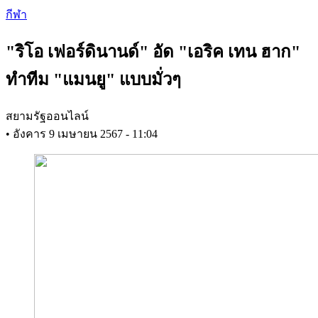
Skip
กีฬา
to
main
"ริโอ เฟอร์ดินานด์" อัด "เอริค เทน ฮาก"
content
ทำทีม "แมนยู" แบบมั่วๆ
สยามรัฐออนไลน์
•
อังคาร 9 เมษายน 2567 - 11:04