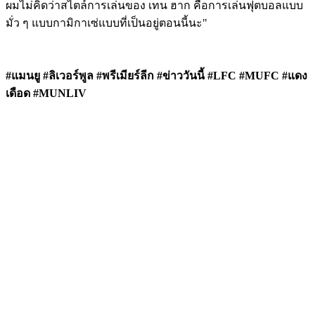
ผมไม่คิดว่าสไตล์การเล่นของ เทน ฮาก คือการเล่นฟุตบอลแบบ
มั่ว ๆ แบบกามิกาเซ่แบบที่เป็นอยู่ตอนนี้นะ"
#แมนยู #ลิเวอร์พูล #พรีเมียร์ลีก #ข่าววันนี้ #LFC #MUFC #แดง
เดือด #MUNLIV