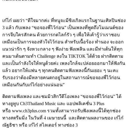
Image
เก๋ไก๋ เผยว่า “ดีใจมากค่ะ ที่หนูจะมีซิงเกิลแรกในฐานะศิลปินช่อง
3 แล้ว กับเพลง “ขอจองพี่ไว้ก่อน” เป็นเพลงที่พูดถึงโมเมนต์ของ
การจีบใครสักคน ด้วยการกดไลก์รัว ๆ เพื่อให้เค้ารู้ว่าเราชอบ
เหมือนเป็นการจองหัวใจไว้ก่อน สำหรับเนื้อร้อง ทำนอง จะออก
แนวน่ารัก ๆ จังหวะกลาง ๆ ฟังง่าย ฟังเพลิน และมีท่าเต้นให้ทุก
คนมาเต้นตามทำ Challenge ลงใน TIKTOK ได้ด้วย ฝากติดตาม
และเป็นกำลังใจให้หนูด้วยค่ะ เพลงใกล้จะปล่อยออกมาให้ฟังกัน
แล้ว อยากให้แฟน ๆ ทุกคนติดตามฟังเพลงนี้กันเยอะ ๆ นะคะ
รับรองว่าต้องมีหลายคนตกอยู่ในสถานการณ์ขอจองพี่ไว้ก่อน
เหมือนกันกับเก๋ไก๋อย่างแน่นอน”
ติดตามฟังเพลง และชมมิวสิกวีดีโอเพลง “ขอจองพี่ไว้ก่อน” ได้
ทางยูทูบ Ch3Thailand Music และ แอปพลิเคชั่น 3 Plus
หรือ www.ch3plus.com รวมทั้งสามารถรับฟังเพลงนี้ได้ทุกช่อง
ทางสตรีมมิ่ง ในวันที่ 4 เมษายนนี้ และติดตามผลงานของ เก๋ไก๋
ณัฐธิชา หรือ เก๋ไก๋ สไลเดอร์ ทางช่อง 3