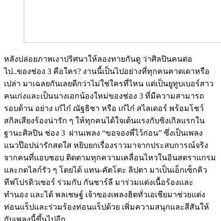
หลังปล่อยภาพเงาปริศนาให้ลองทายกันดู ว่าศิลปินคนต่อ
ไป..ของช่อง 3 คือใคร? งานนี้เป็นไปอย่างที่ทุกคนคาดเดาหรือ
เปล่า มาเฉลยกันเลยดีกว่าไม่ใช่ใครที่ไหน แต่เป็นยูทูบเบอร์สาว
คนเก่งและเป็นนางเอกน้องใหม่ของช่อง 3 ที่มีความสามารถ
รอบด้าน อย่าง เก๋ไก๋ ณัฐธิชา หรือ เก๋ไก๋ สไลเดอร์ พร้อมโชว์
สกิลเสียงร้องน่ารัก ๆ ให้ทุกคนได้ใจเต้นแรงกับซิงเกิลแรกใน
ฐานะศิลปิน ช่อง 3 ผ่านเพลง “ขอจองพี่ไว้ก่อน” ซึ่งเป็นเพลง
แนวป๊อปน่ารักสดใส หยิบยกเรื่องราวมาจากประสบการณ์จริง
จากคนที่แอบชอบ ติดตามทุกความเคลื่อนไหวในอินสตราแกรม
และกดไลก์รัว ๆ โดยได้ แทน-คัตโตะ ลิปตา มาเป็นเอ็กเซ็กคิว
ทีฟโปรดิวเซอร์ ร่วมกับ กันชาร์ลี มาร่วมแต่งเนื้อร้องและ
ทำนอง และได้ พลเชษฐ์ เจ้าของเพลงฮิตทั่วเอเชียมาช่วยแต่ง
ท่อนแร็ปและร่วมร้องท่อนแร็ปด้วย เพิ่มความสนุกและสีสันให้
กับเพลงนี้ขึ้นไปอีก