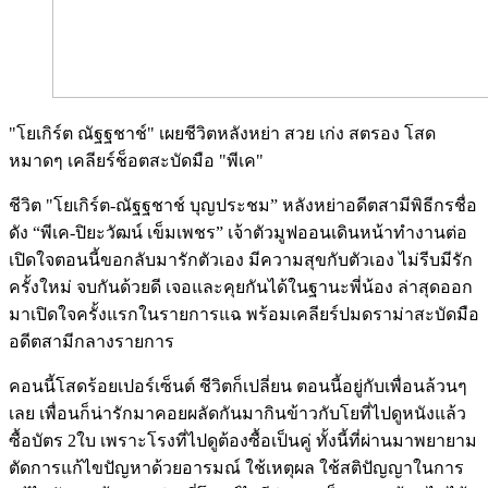
"โยเกิร์ต ณัฐฐชาช์" เผยชีวิตหลังหย่า สวย เก่ง สตรอง โสด
หมาดๆ เคลียร์ช็อตสะบัดมือ "พีเค"
ชีวิต "โยเกิร์ต-ณัฐฐชาช์ บุญประชม” หลังหย่าอดีตสามีพิธีกรชื่อ
ดัง “พีเค-ปิยะวัฒน์ เข็มเพชร” เจ้าตัวมูฟออนเดินหน้าทำงานต่อ
เปิดใจตอนนี้ขอกลับมารักตัวเอง มีความสุขกับตัวเอง ไม่รีบมีรัก
ครั้งใหม่ จบกันด้วยดี เจอและคุยกันได้ในฐานะพี่น้อง ล่าสุดออก
มาเปิดใจครั้งแรกในรายการแฉ พร้อมเคลียร์ปมดราม่าสะบัดมือ
อดีตสามีกลางรายการ
คอนนี้โสดร้อยเปอร์เซ็นต์ ชีวิตก็เปลี่ยน ตอนนี้อยู่กับเพื่อนล้วนๆ
เลย เพื่อนก็น่ารักมาคอยผลัดกันมากินข้าวกับโยที่ไปดูหนังแล้ว
ซื้อบัตร 2ใบ เพราะโรงที่ไปดูต้องซื้อเป็นคู่ ทั้งนี้ที่ผ่านมาพยายาม
ตัดการแก้ไขปัญหาด้วยอารมณ์ ใช้เหตุผล ใช้สติปัญญาในการ