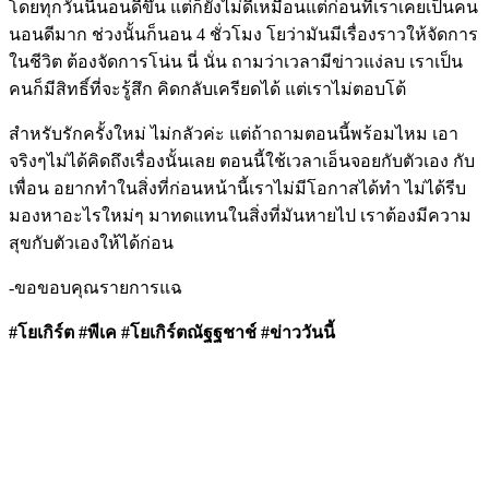
โดยทุกวันนี้นอนดีขึ้น แต่ก็ยังไม่ดีเหมือนแต่ก่อนที่เราเคยเป็นคน
นอนดีมาก ช่วงนั้นก็นอน 4 ชั่วโมง โยว่ามันมีเรื่องราวให้จัดการ
ในชีวิต ต้องจัดการโน่น นี่ นั่น ถามว่าเวลามีข่าวแง่ลบ เราเป็น
คนก็มีสิทธิ์ที่จะรู้สึก คิดกลับเครียดได้ แต่เราไม่ตอบโต้
สำหรับรักครั้งใหม่ ไม่กลัวค่ะ แต่ถ้าถามตอนนี้พร้อมไหม เอา
จริงๆไม่ได้คิดถึงเรื่องนั้นเลย ตอนนี้ใช้เวลาเอ็นจอยกับตัวเอง กับ
เพื่อน อยากทำในสิ่งที่ก่อนหน้านี้เราไม่มีโอกาสได้ทำ ไม่ได้รีบ
มองหาอะไรใหม่ๆ มาทดแทนในสิ่งที่มันหายไป เราต้องมีความ
สุขกับตัวเองให้ได้ก่อน
-ขอขอบคุณรายการแฉ
#โยเกิร์ต #พีเค #โยเกิร์ตณัฐฐชาช์ #ข่าววันนี้