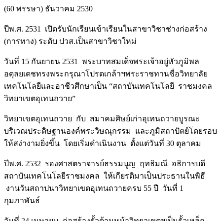
(60 พรรษา) ธันวาคม 2530
ปีพ.ศ. 2531 เปิดรับนักเรียนเข้าเรียนในสาขาวิชาช่างก่อสร้าง
(การทาง) ระดับ ปวส.เป็นสาขาวิชาใหม่
วันที่ 15 กันยายน 2531 พระบาทสมเด็จพระเจ้าอยู่หัวภูมิพล
อดุลยเดชทรงพระกรุณาโปรดเกล้าฯพระราชทานชื่อวิทยาลัย
เทคโนโลยีและอาชีวศึกษาเป็น “สถาบันเทคโนโลยี ราชมงคล
วิทยาเขตอุเทนถวาย”
วิทยาเขตอุเทนถวาย กับ สมาคมศิษย์เก่าอุเทนถวายบูรณะ
บริเวณประดิษฐานองค์พระวิษณุกรรม และภูมิสถาปัตย์โดยรอบ
ให้สง่างามยิ่งขึ้น โดยเริ่มดำเนินงาน ตั้งแต่วันที่ 30 ตุลาคม
ปีพ.ศ. 2532 รองศาสตราจารย์ธรรมนูญ ฤทธิมณี อธิการบดี
สถาบันเทคโนโลยีราชมงคล ให้เกียรติมาเป็นประธานในพิธี
งานวันสถาปนาวิทยาเขตอุเทนถวายครบ 55 ปี วันที่ 1
กุมภาพันธ์
วันที่ 24 เมษายน ก่อสร้างรั้วด้านหน้าวิทยาเขตฯเป็นรั้วเหล็ก