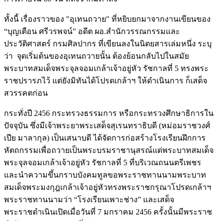
ทั้งนี้ เรื่องราวของ "อุเทนถวาย" ที่หยิบยกมาจากงานเขียนของ
“บุญเตือน ศรีวรพจน์” อดีต ผอ.สำนักวรรณกรรมและ
ประวัติศาสตร์ กรมศิลปากร ที่เขียนลงในนิตยสารเล่มหนึ่ง ระบุ
ว่า จุดเริ่มต้นของอุเทนถวายนั้น ต้องย้อนกลับไปในสมัย
พระบาทสมเด็จพระจุลจอมเกล้าเจ้าอยู่หัว รัชกาลที่ 5 ทรงพระ
ราชปรารภไว้ แต่ยังมิทันได้โปรดเกล้าฯ ให้ดำเนินการ ก็เสด็จ
สวรรคตก่อน
กระทั่งปี 2456 กระทรวงธรรมการ หรือกระทรวงศึกษาธิการใน
ปัจจุบัน ซึ่งมีเจ้าพระยาพระเสด็จสุเรนทราธิบดี (หม่อมราชวงศ์
เปีย มาลากุล) เป็นเสนาบดี ได้จัดการก่อสร้างโรงเรียนฝึกการ
หัตถกรรมเพื่อถวายเป็นพระบรมราชานุสรณ์แด่พระบาทสมเด็จ
พระจุลจอมเกล้าเจ้าอยู่หัว รัชกาลที่ 5 ที่บริเวณถนนตรีเพชร
และนำความขึ้นกราบบังคมทูลขอพระราชทานนามพระบาท
สมเด็จพระมงกุฎเกล้าเจ้าอยู่หัวทรงพระราชกรุณาโปรดเกล้าฯ
พระราชทานนามว่า “โรงเรียนเพาะช่าง” และเสด็จ
พระราชดำเนินเปิดเมื่อวันที่ 7 มกราคม 2456 ครั้งนั้นมีพระราช