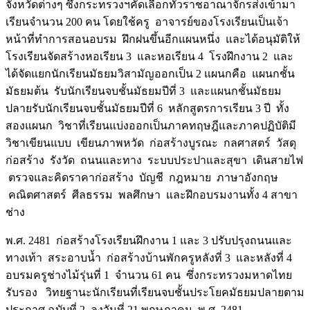
จังหวัดต่างๆ ซึ่งกระทรวงฯคัดเลือกทั่วราชอาณาจักรส่งเข้ามา
เรียนจำนวน 200 คน โดยใช้ครู อาจารย์ของโรงเรียนเป็นเจ้า
หน้าที่ทำการสอนอบรม ฝึกฝนขึ้นอีกแผนหนึ่ง และได้อนุมัติให้
โรงเรียนจัดสร้างหอเรียน 3 และหอเรียน 4 โรงฝึกงาน 2 และ
ได้จัดแยกนักเรียนมัธยมวิสามัญออกเป็น 2 แผนกคือ แผนกชั้น
มัธยมต้น รับนักเรียนจบชั้นมัธยมปีที่ 3 และแผนกชั้นมัธยม
ปลายรับนักเรียนจบชั้นมัธยมปีที่ 6 หลักสูตรการเรียน 3 ปี ทั้ง
สองแผนก วิชาที่เรียนแบ่งออกเป็นภาคทฤษฎีและภาคปฏิบัติมี
วิชาเขียนแบบ เขียนภาพหวัด ก่อสร้างบูรณะ กลศาสตร์ วัสดุ
ก่อสร้าง รังวัด ถนนและทาง ระบบประปาและสุขา เดินสายไฟ
ตรวจและคิดราคาก่อสร้าง บัญชี กฎหมาย ภาษาอังกฤษ
คณิตศาสตร์ ศีลธรรม พลศึกษา และฝึกอบรมงานทั้ง 4 สาขา
ช่าง
พ.ศ. 2481 ก่อสร้างโรงเรียนฝึกงาน 1 และ 3 ปรับปรุงถนนและ
ทางเท้า สระอาบน้ำ ก่อสร้างบ้านพักครูหลังที่ 3 และหลังที่ 4
อบรมครูช่างไม้รุ่นที่ 1 จำนวน 61 คน ซึ่งกระทรวงมหาดไทย
รับรอง วิทยฐานะนักเรียนที่เรียนจบชั้นประโยคมัธยมปลายตาม
ประกาศ ฉบับที่ 2 ลงวันที่ 21 พฤษภาคม พ.ศ. 2481