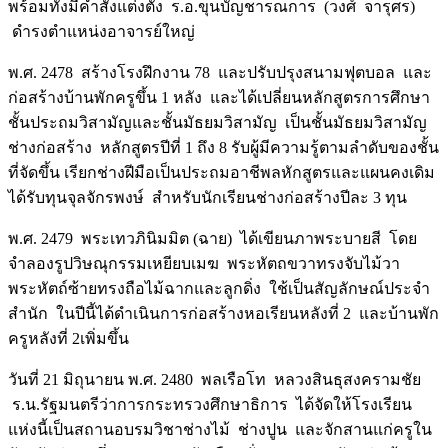
พร้อมทั้งมีคำสั่งแต่งตั้ง ร.อ.ขุนบัญชารณการ (วงศ์ จารุศร)
ดำรงตำแหน่งอาจารย์ใหญ่
พ.ศ. 2478 สร้างโรงฝึกงาน 78 และปรับปรุงสนามฟุตบอล และ
ก่อสร้างบ้านพักครูขึ้น 1 หลัง และได้เปลี่ยนหลักสูตรการศึกษา
ชั้นประถมวิสามัญและชั้นมัธยมวิสามัญ เป็นชั้นมัธยมวิสามัญ
ช่างก่อสร้าง หลักสูตรปีที่ 1 ถึง 8 รับผู้มีความรู้ตามลำดับของชั้น
ที่จัดขึ้น เรียกช่างฝีมือเป็นประถมอาชีพลหักสูตรและแผนคงเดิม
ได้รับทุนจุลจักรพงษ์ สำหรับนักเรียนช่างก่อสร้างปีละ 3 ทุน
พ.ศ. 2479 พระเทวภินิมมิต (ฉาย) ได้เขียนภาพระบายสี โดย
จำลองรูปวิษณุกรรมเหยียบเมฆ พระหัตถขวาทรงจับไม้วา
พระหัตถ์ซ้ายทรงถือไม้ฉากและลูกดิ่ง ใช้เป็นสัญลักษณ์ประจำ
สำนัก ในปีนี้ได้ดำเนินการก่อสร้างหอเรียนหลังที่ 2 และบ้านพัก
ครูหลังที่ 2เพิ่มขึ้น
วันที่ 21 มิถุนายน พ.ศ. 2480 พลเรือโท หลวงสินธุสงครามชัย
ร.น.รัฐมนตรีว่าการกระทรวงศึกษาธิการ ได้จัดให้โรงเรียน
แห่งนี้เป็นสถานอบรมวิชาช่างไม้ ช่างปูน และจักสานแก่ครูใน