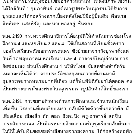
เริ่มทำการปรับปรุงซ่อมแซมอาคารสถานที่ ให้คงสภาพใช้งาน
ได้ใกล้วันที่ 1 กุมภาพันธ์ องค์เทวรูปพระวิษณุกรรมได้รับการ
บูรณะและได้ก่อสร้างฉากเบื้องหลังโดยฝีมือผู้ปั้นเดิม คือนาย
สิทธิเดช แสงหิรัญ และนายทองอยู่ ชื่นชอบ
พ.ศ. 2490 กระทรวงศึกษาธิการได้อนุมัติให้ดำเนินการซ่อมโรง
ฝึกงาน 4 และหอเรียน 2 และ 4 ใช้เป็นสถานที่เรียนชั่วคราว
ของโรงเรียนพณิชยการพระนคร ซึ่งย้ายมาจากวังบูรพาตั้งแต่
วันที่ 17 พฤษภาคม หอเรียน 2 และ 4 อาจารย์ใหญ่อำนวยการ
จัดซ่อมเอง ส่วนโรงฝึกงาน 4 บริษัทไทย ชัยสหช่างจำกัดรับ
เหมาจะเห็นได้ว่า จากประวัติของอุเทนถวายที่ผ่านมามี
อุปสรรคขวากหนามมากที่เดียว แต่ก็พ้นพิบัติภัยมาได้ตลอด คง
เป็นเพราะบารมีของพระวิษณุกรรมเทวรูปอันศักดิ์สิทธิ์ของเรา
พ.ศ. 2491 การขยายตัวทางด้านการศึกษาและจำนวนนักเรียน
เพิ่มขึ้น โรงงานที่เคยเงียบเหงา กลับมีชีวิตชีวาขึ้นกลว่าคือ มี
เสียงเลื่อย เสียงสิ่ว ตัด ตอก อึงคะนึง ครู-อาจารย์ สดชื่น
กระฉับกระเฉง เป็นมิตรหมายถึงความเจริญรุ่งเรืองกลับคืนมา
ในปีนี้ได้รับเงินชดเชยค่าเสียหายจากสงคราม ได้ก่อสร้างหอพัก