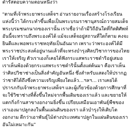
ดำรัสตอบความตอนหนึ่งว่า
“ตามที่เจ้าพระยาพระเสด็จฯ อ่านรายงานเรื่องสร้างโรงเรียน
แห่งนี้ว่า ได้กระทำขึ้นเพื่อเป็นพระบรมราชานุสรณ์ถวายสมเด็จ
พระบรมชนกนาถของเรานั้น เราเชื่อว่าถ้ามีวิถีอันใดที่กิตติศัพท์
อันนี้จะทราบถึงพระองค์ได้ แม้จะเสด็จอยู่สถานที่ใดก็ตาม คงจะ
ยินดีและพอพระราชหฤทัยเป็นอันมาก เพราะว่าพระองค์ได้มี
พระราชประสงค์อยู่นานแล้วที่จะทรงบำรุงศิลปวิชาการของไทย
เราให้เจริญ ตัวเราเองก็เคยได้ฟังกระแสพระราชดำริอยู่เสมอ
เราเห็นพ้องด้วยกระแสพระราชดำรินั้นตั้งแต่ต้นมา คือเราเห็น
ว่าศิลปวิชาช่างเป็นสิ่งสำคัญอันหนึ่ง ซึ่งสำหรับแสดงให้ปรากฏ
ว่าชาติได้ถึงซึ่งความเจริญเพียงใดแล้ว…ฯลฯ… เราเคยได้
ปรารภกับเจ้าพระยาพระเสด็จฯ และผู้เกี่ยวข้องด้วยการศึกษาที่
จะใช้วิชาช่างที่ตั้งขึ้นใหม่จากพื้นเดิมของเราแล้ว และขยายให้
แตกกิ่งก้านสาขางอกงามยิ่งขึ้น เปรียบเสมือนเอาพันธุ์พืชของ
เราเองมาปลูกลงในพื้นแผ่นดินของเรา แล้วบำรุงให้เติบโต
งอกงาม ดีกว่าเอาพันธุ์ไม้ต่างประเทศมาปลูกในแผ่นดินของเรา
อันไม่เหมาะกัน”