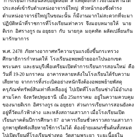
การเรียนการสอนสลับอยู่ตลอด สาเหตุดังกล่าวจึงไม่มีท่านใด
ประสงค์เข้ารับตำแหน่งอาจารย์ใหญ่ หัวหน้ากองซึ่งดำรง
ตำแหน่งอาจารย์ใหญ่ในขณะนั้น ก็มีงานมากไม่สะดวกที่จะมา
ปฏิบัติหน้าที่ราชการที่โรงเรียนเท่าควร จึงมอบหมายให้ นาย
ดิเรก อิศรางกูร ณ อยุธยา กับ นายกุล มฤคทัต ผลัดเปลี่ยนกัน
มารักษาการ
พ.ศ. 2478 ภัยทางอากาศทวีความรุนแรงยิ่งขึ้นกระทรวง
ศึกษาธิการกำหนดให้ โรงเรียนอพยพย้ายออกไปนอกเขต
พระนคร และธนบุรีเพื่อเตรียมเปิดทำการเรียนการสอนใหม่ คือ
วันที่ 19-20 มกราคม อาคารหลายหลังในโรงเรียนได้รับความ
เสียหาย จากการทิ้งระเบิดอย่างหนักจึงต้องอพยพย้ายพัสดุ
ครุภัณฑ์ทรัพย์สินเท่าที่เหลืออยู่ ไปเปิดที่โรงเรียนช่างไม้อำเภอ
สามโคก จังหวัดปทุมธานี เมื่อ 25มกราคม อยู่ในความควบคุม
ของนายดิเรก อิศรางกูร ณ อยุธยา ส่วนการเรียนการสอนยังคง
อยู่ที่วัดแก้วฟ้าล่าง และหลังสถานเสาวภา เมื่อโรงเรียนเปิด
เรียนภาคต้นปีการศึกษา 87 อาคารเรียนชั่วคราวสถานเสาวภา
ถูกพายุพัดพังเสียหายใช้การไม่ได้ ต้องย้ายแผนกชั้นต้นทั้งหมด
ไปเปิดเรียนที่โรงเรียนช่างทอ วัดสามพระยา ระยะนี้อยู่ใน