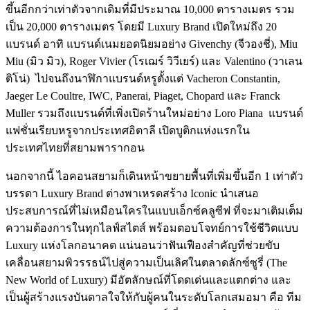
ขึ้นอีกกว่าเท่าตัวจากเดิมที่มีประมาณ 10,000 ตารางเมตร รวม
เป็น 20,000 ตารางเมตร โดยมี Luxury Brand เปิดใหม่ถึง 20
แบรนด์ อาทิ แบรนด์เนมยอดนิยมอย่าง Givenchy (จีวองชี่), Miu
Miu (มิว มิว), Roger Vivier (โรเฌร์ วิวีเยร์) และ Valentino (วาเลน
ติโน่) ไปจนถึงนาฬิกาแบรนด์หรูตั้งแต่ Vacheron Constantin,
Jaeger Le Coultre, IWC, Panerai, Piaget, Chopard และ Franck
Muller รวมถึงแบรนด์ที่เพิ่งเปิดร้านใหม่อย่าง Loro Piana แบรนด์
แฟชั่นเรียบหรูจากประเทศอิตาลี เปิดบูติกแห่งแรกใน
ประเทศไทยที่สยามพารากอน
นอกจากนี้ ไอคอนสยามก็เดินหน้าขยายพื้นที่เพิ่มขึ้นอีก 1 เท่าตัว
บรรดา Luxury Brand ต่างพาเหรดสร้าง Iconic นำเสนอ
ประสบการณ์ที่ไม่เหมือนใครในแบบเอ็กซ์คลูซีฟ ที่จะมาเติมเต็ม
ความต้องการในทุกไลฟ์สไตส์ พร้อมตอบโจทย์การใช้ชีวิตแบบ
Luxury แห่งโลกอนาคต แน่นอนว่าฟันเฟืองสำคัญที่ช่วยขับ
เคลื่อนสยามพิวรรธน์ไปสู่ความเป็นเลิศในตลาดลักซ์ซูรี่ (The
New World of Luxury) มีอัตลักษณ์ที่โดดเด่นและแตกต่าง และ
เป็นผู้สร้างแรงบันดาลใจให้กับผู้คนในระดับโลกเสมอมา คือ ทีม