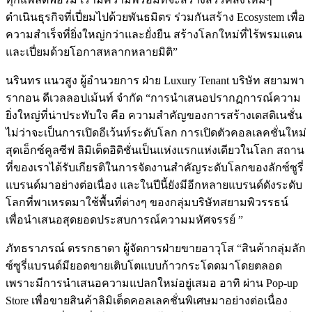
ดำเนินธุรกิจที่เปี่ยมไปด้วยพันธมิตร ร่วมกันสร้าง Ecosystem เพื่อ
ความสำเร็จที่ยิ่งใหญ่กว่าและยั่งยืน สร้างโลกใหม่ที่ไร้พรมแดน
และเปี่ยมด้วยโอกาสหลากหลายมิติ”
นรินทร แนวสูง ผู้อำนวยการ ฝ่าย Luxury Tenant บริษัท สยามพา
รากอน ดีเวลลอปเม้นท์ จำกัด “การนำเสนอปรากฏการณ์ความ
ยิ่งใหญ่ที่น่าประทับใจ คือ ความสำคัญของการสร้างเดสติเนชั่น
ไม่ว่าจะเป็นการเปิดอีเว้นท์ระดับโลก การเปิดตัวคอลเลคชั่นใหม่
สุดเอ็กซ์คูลซีฟ ลิมิเต็ดอิดิชั่นเป็นแห่งแรกแห่งเดียวในโลก สถาน
ที่ของเราได้รับเกียรติในการจัดงานสำคัญระดับโลกของลักซ์ซูรี่
แบรนด์มาอย่างต่อเนื่อง และในปีนี้ยังมีอีกหลายแบรนด์ดังระดับ
โลกที่พาเหรดมาใช้พื้นที่ต่างๆ ของกลุ่มบริษัทสยามพิวรรธน์
เพื่อนำเสนอสุดยอดประสบการณ์ความมหัศจรรย์ ”
ภัทธราภรณ์ ตรรกธาดา ผู้จัดการฝ่ายขายอาวุโส “สินค้ากลุ่มลัก
ซ์ซูรี่แบรนด์มียอดขายเติบโตแบบก้าวกระโดดมาโดยตลอด
เพราะมีการนำเสนอความแปลกใหม่อยู่เสมอ อาทิ ผ่าน Pop-up
Store เพื่อขายสินค้าลิมิเต็ดคอลเลคชั่นพิเศษมาอย่างต่อเนื่อง