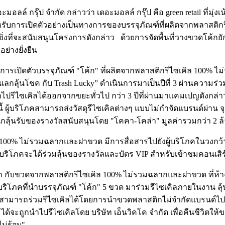
ลล์ กรุ๊ป จำกัด กล่าวว่า เดอะมอลล์ กรุ๊ป คือ green retail ที่ม
หรับการเปิดตัวอย่างเป็นทางการของบรรจุภัณฑ์ที่ผลิตจากพลาสติ
ิ่งที่จะสนับสนุนโครงการดังกล่าว ด้วยการจัดพื้นที่วางขวดโค้กยักษ์ 
ย่างยั่งยืน
่อนการเปิดตัวบรรจุภัณฑ์ "โค้ก" ที่ผลิตจากพลาสติกรีไซเคิล 100%
ลุ้นโชค กับ Trash Lucky” ดำเนินการมาเป็นปีที่ 3 ผ่านความร่วมมือ
รีไซเคิลได้ออกจากขยะทั่วไป กว่า 3 ปีที่ผ่านมาแคมเปญดังกล่
บริโภคสามารถส่งวัสดุรีไซเคิลต่างๆ แบบไม่กำจัดแบรนด์ผ่าน จุดรับวั
มสนุกลุ้นรับของรางวัลสนับสนุนโดย "โคคา-โคล่า" มูลค่ารวมกว่า 2 
00% ไม่รวมฉลากและฝาขวด มีการสื่อสารไปยังผู้บริโภคในวงกว้างผ
ู้บริโภคจะได้ร่วมลุ้นของรางวัลและบัตร VIP สำหรับเข้าชมคอนเสิ
ลก กับขวดจากพลาสติกรีไซเคิล 100% ไม่รวมฉลากและฝาขวด ที่ห้าง
โภคที่นำบรรจุภัณฑ์ "โค้ก" 5 ขวด มาร่วมรีไซเคิลภายในงาน ลุ้นสิ
ภคสามารถร่วมรีไซเคิลได้โดยการนำขวดพลาสติกไม่จำกัดแบรนด์ไปห
ด้จะถูกนำไปรีไซเคิลโดย บริษัท เอ็นวิคโค จำกัด เพื่อคืนชีวิตให้
่รู้จบ"