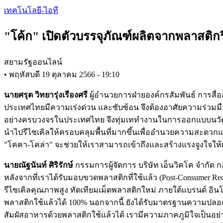
Skip
เทคโนโลยี-ไอที
to
main
"โค้ก" เปิดตัวบรรจุภัณฑ์ผลิตจากพลาสติก
content
สยามรัฐออนไลน์
•
พฤหัสบดี 19 ตุลาคม 2566 - 19:10
นายศรุต วิทยารุ่งเรืองศรี
ผู้อำนวยการฝ่ายองค์กรสัมพันธ์ การสื
ประเทศไทยมีความเร่งด่วน และซับซ้อน จึงต้องอาศัยความร่วมมือ
อย่างครบวงจรในประเทศไทย จึงทุ่มเททำงานในการออกแบบนวัตก
นำไปรีไซเคิลให้ครอบคลุมพื้นที่มากขึ้นเพื่ออำนวยความสะดวกแ
"โคคา-โคล่า" จะช่วยให้เราสามารถเข้าถึงและสร้างแรงจูงใจให้
นายณัฐนันท์ ศิริรักษ์
กรรมการผู้จัดการ บริษัท เอ็นวิคโค จำกัด 
หลังจากที่เราได้รับมอบขวดพลาสติกที่ใช้แล้ว (Post-Consumer R
รีไซเคิลคุณภาพสูง ทัดเทียมเม็ดพลาสติกใหม่ ภายใต้แบรนด์ อ
พลาสติกใช้แล้วได้ 100% นอกจากนี้ ยังได้รับมาตรฐานความปล
สัมผัสอาหารด้วยพลาสติกใช้แล้วได้ เรามีความภาคภูมิใจเป็นอย่า