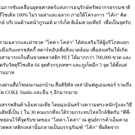
ุ่งเน้นการขับเคลื่อนยุทธศาสตร์แห่งการอนุรักษ์ทรัพยากรธรรมชาติ
กรีไซเคิล 100% ไม่รวมฝาและฉลาก ภายใต้โครงการ "โค้ก" คิด
บริเวณด้านหน้ากูรเม่ต์ มาร์เก็ต ดิเอ็มควอเทียร์ เพื่อเป็นจุดรับ
 ไม่รวมฉลากและฝาขวด "โคคา-โคล่า" ได้ส่งเสริมให้ผู้บริโภคแยก
กับแทรชลัคกี้ สตาร์ทอัปเพื่อสิ่งแวดล้อม เพื่อส่งเสริมให้เกิด
าวสามารถเก็บคืนขวดพลาสติก PET ได้มากกว่า 700,000 ขวด และ
สดุรีไซเคิล 64 จุดทั่วกรุงเทพฯ และภูเก็ตอีก 5 จุด ได้ตั้งแต่
ล้านบาท
่านสื่อโฆษณานอกบ้าน สื่อดิจิทัล เหล่าอินฟลูเอนเซอร์ รวมถึง
ร์ต COKE Studio และอื่น ๆ อีกมากมาย
สรรพสินค้าเอ็มควอเทีย โดยมุ่งเน้นสร้างความตระหนักรู้และวิธี
ทธิ์เป็น 1 ใน 30 คนแรกที่จะได้ร่วมกระทบไหล่ใกล้ชิดกับ "พีพี-
ย่อนไว้ที่จุดรับขวดของ "โคคา-โคล่า" ณ ศูนย์การค้าเอ็มควอ
ขวดพลาสติกเหล่านั้นกลายเป็นบรรจุภัณฑ์ "โค้ก" ที่ผลิตจาก