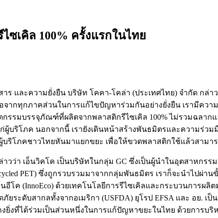
รีไซเคิล 100% ครั้งแรกในไทย
่อสาร และความยั่งยืน บริษัท โคคา-โคล่า (ประเทศไทย) จำกัด กล
จากทุกภาคส่วนในการแก้ไขปัญหาร่วมกันอย่างยั่งยืน เรามีความมุ่
รรมบรรจุภัณฑ์ที่ผลิตจากพลาสติกรีไซเคิล 100% ไม่รวมฉลากแ
ก่ผู้บริโภค นอกจากนี้ เรายังเดินหน้าสร้างพันธมิตรและความร่
ผู้บริโภคชาวไทยหันมาแยกขยะ เพื่อให้ขวดพลาสติกใช้แล้วสามารถเ
กล่าวว่า เอ็นวิคโค เป็นบริษัทในกลุ่ม GC ซึ่งเป็นผู้นำในอุตสาหก
ecycled PET) ซึ่งถูกรวบรวมมาจากกลุ่มพันธมิตร เราก็จะนำไปผ่าน
ินโนอีโค (InnoEco) ด้วยเทคโนโลยีการรีไซเคิลและกระบวนการผลิ
อดภัยระดับสากลทั้งจากอเมริกา (USFDA) ยุโรป EFSA และ อย. 
งยิ่งที่ได้ร่วมเป็นส่วนหนึ่งในการแก้ปัญหาขยะในไทย ด้วยการบริ