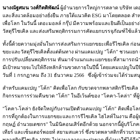
นางณัฐศมน วงศ์กิตติพัฒน์
ผู้อำนวยการใหญ่การตลาด บริษัท เดอะมอ
และสิ่งแวดล้อมอย่างยั่งยืน ภายใต้แนวคิด ESG มาโดยตลอด สำ
เพื่อโลก ในวันนี้ เดอะมอลล์ กรุ๊ป มีความพร้อมและยินดีเป็นอย่างย
วัสดุรีไซเคิล และส่งเสริมพฤติกรรมการคัดแยกบรรจุภัณฑ์ใช้แล้วอ
ทั้งนี้ด้วยความมุ่งมั่นในการส่งเสริมการแยกขยะเพื่อรีไซเคิล ก
ขยะและวัสดุรีไซเคิลตั้งแต่ต้นทาง ผ่านแคมเปญ "โค้ก" ชวนแยก แลก
การปรับเปลี่ยนพฤติกรรม หันมาจำแนกและแยกขยะที่สามารถนำไป
มีเป้าหมายจะไปให้ถึงหลักล้านขวดภายในปีนี้ โดยแคมแปญในปีนี้ ผู้
วันที่ 1 กรกฏาคม ถึง 31 ธันวาคม 2566 ซึ่งผู้เข้าร่วมจะได้ร่ว
สำหรับแคมเปญ "โค้ก" คิดเพื่อโลก กับขวดจากพลาสติกรีไซเคิล 1
กิจกรรมการร่วมคืนขวด "โค้ก" ในอีเว้นต์ของ "โคคา-โคล่า" ที่ผ
"โคคา-โคล่า ยังจัดใหญ่กับงานเปิดตัวแคมเปญ "โค้ก" คิดเพื่อโ
การที่ถูกต้องในการแยกขยะและการรีไซเคิล ไฮไลท์ในงาน คือผู้บริ
กฤษฏ์ อำนวยเดชกร" ในมินิคอนเสิร์ตอีกด้วย นอกจากนี้ผู้บริโ
เทียร์ และเซ็นเตอร์พอยท์ สยามสแควร์ ซึ่งขวดพลาสติกที่รวบรวมไ
พลาสติกรีไซเคิล 100% ไม่รวมฉลากและฝาขวด ที่นำมาใช้ได้อีกไม