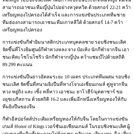
สามารถเอาชนะทีมญี่ปุ่นไปอย่างหวุดหวิด ด้วยสกอร์ 22-21 คว้า
เหรียญทองไปครองได้สำเร็จ และการแข่งขันประเภททีมชาย
ทีมฮ่องกงสามารถเอาชนะทีมเกาหลีใต้ ด้วยสกอร์ 14-7 คว้า
เหรียญทองไปครอง
การแข่งขันกีฬายิมนาสติกประเภทบุคคลชาย รอบชิงชนะเลิศ
จัดขึ้นที่โรงยิมศูนย์กีฬาหวงหลง จาง ป๋อเหิง นักกีฬาจากจีน เอา
ชนะคิตะโซโนโซริว นักกีฬาจากญี่ปุ่น คว้าแชมป์ไปด้วยสถิติ
89.299 คะแนน
การแข่งขันปืนยาวอัดลมระยะ 10 เมตร ประเภททีมผสม รอบชิง
ชนะเลิศ จัดขึ้นที่สนามยิงปืนที่หางโจวเอเชี่ยนเกมส์ คู่หูจากจีน
หวง หยู่ถิง และ เซิ้ง หลี่หาว เอาชนะ ยาโวฮีร์/มุคตาซาร์ ขอ
งอุซเบกิสถาน ด้วยสถิติ 16-2 และเพิ่มอีกหนึ่งเหรียญทองให้กับ
ทีมยิงปืนของจีน
กีฬาอีสปอร์ตส์ประเดิมเหรียญทองให้กับจีน โดยในการแข่งขัน
เกมส์ Honor of Kings เวอร์ชันเอเชียนเกมส์ ในรอบชิงชนะเลิศ ผู้
เล่นของทีมจีนที่ประกอบไปด้วย ซุน หลินเวย, เจียง เทา, ฉือ เสี่ยว