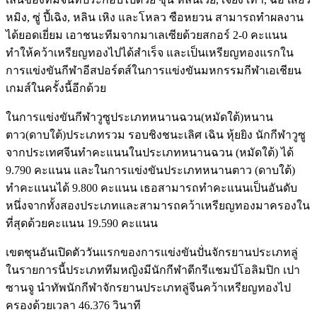
หมิง, ซู่ ปี้เฉิง, หลิน เหิง และโหลว ซือหยวน สามารถทำผลงาน
ได้ยอดเยี่ยม เอาชนะทีมจากมาเลเซียด้วยสกอร์ 2-0 คะแนน
ทำให้คว้าเหรียญทองไปได้สำเร็จ และเป็นเหรียญทองแรกใน
การแข่งขันกีฬาอีสปอร์ตส์ในการแข่งขันมหกรรมกีฬาเอเชียน
เกมส์ในครั้งนี้อีกด้วย
ในการแข่งขันกีฬาวูซูประเภทหนานฉวน(หมัดใต้)หนาน
ตาว(ดาบใต้)ประเภทรวม รอบชิงชนะเลิศ เฉิน หุ้ยยิง นักกีฬาวูซู
จากประเทศจีนทำคะแนนในประเภทหนานฉวน (หมัดใต้) ได้
9.790 คะแนน และในการแข่งขันประเภทหนานตาว (ดาบใต้)
ทำคะแนนได้ 9.800 คะแนน เธอสามารถทำคะแนนเป็นอันดับ
หนึ่งจากทั้งสองประเภทและสามารถคว้าเหรียญทองมาครองใน
ที่สุดด้วยคะแนน 19.590 คะแนน
เขตชุนอันเปิดตัววันแรกของการแข่งขันปั่นจักรยานประเภทลู่
ในรายการนี้ประเภททีมหญิงมีนักกีฬาดีกรีแชมป์โอลิมปิก เปา
ซานจู นำทัพนักกีฬาจักรยานประเภทลู่จีนคว้าเหรียญทองไป
ครองด้วยเวลา 46.376 วินาที