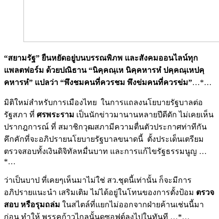
“สยามรัฐ” ยืนหยัดอยู่บนบรรณพิภพ และสังคมออนไลน์ทุก
แพลตฟอร์ม ด้วยปณิธาน “นิคฺคณฺเห นิคฺคหารหํ ปคฺคณฺเหปคฺ
คหารหํ” แปลว่า “พึงชมคนที่ควรชม พึงข่มคนที่ควรข่ม”
…*…
มิติใหม่สำหรับการเมืองไทย ในการแถลงนโยบายรัฐบาลต่อ
รัฐสภา ที่
ศรพระราม
เป็นนักข่าวมานานหลายปีดีดัก ไม่เคยเห็น
ปรากฎการณ์ ที่ สมาชิกวุฒสภามีความตื่นตัวประกาศท่าทีกัน
คึกคักที่จะอภิปรายนโยบายรัฐบาลขนาดนี้ ตั้งประเด็นเตรียม
ตรวจสอบทั้งเงินดิจิทัลหมื่นบาท และการแก้ไขรัฐธรรมนูญ …
*…
ว่าเป็นบาป ที่เคยๆเห็นมาไม่ใช่ สว.ชุดนี้เท่านั้น ก็จะมีการ
อภิปรายแนะนำ เสริมเติม ไม่ได้อยู่ในโทนของการตั้งป้อม
ตรวจ
สอบ หรือรุมถล่ม
ในสไตล์ที่แยกไม่ออกจากฝ่ายค้านเช่นนี้มา
ก่อน ทำให้ พรรคก้าวไกลนั้นดูซอฟต์ลงไปในทันที …*…