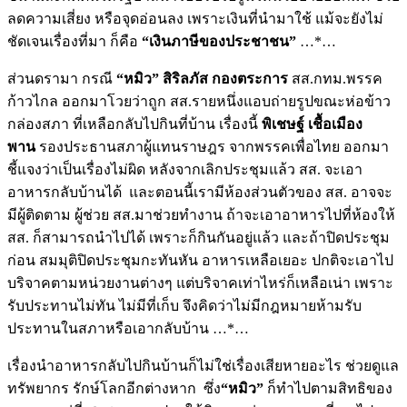
ลดความเสี่ยง หรือจุดอ่อนลง เพราะเงินที่นำมาใช้ แม้จะยังไม่
ชัดเจนเรื่องที่มา ก็คือ
“เงินภาษีของประชาชน”
…*…
ส่วนดรามา กรณี
“หมิว” สิริลภัส กองตระการ
สส.กทม.พรรค
ก้าวไกล ออกมาโวยว่าถูก สส.รายหนึ่งแอบถ่ายรูปขณะห่อข้าว
กล่องสภา ที่เหลือกลับไปกินที่บ้าน เรื่องนี้
พิเชษฐ์ เชื้อเมือง
พาน
รองประธานสภาผู้แทนราษฎร จากพรรคเพื่อไทย ออกมา
ชี้แจงว่าเป็นเรื่องไม่ผิด หลังจากเลิกประชุมแล้ว สส. จะเอา
อาหารกลับบ้านได้ และตอนนี้เรามีห้องส่วนตัวของ สส. อาจจะ
มีผู้ติดตาม ผู้ช่วย สส.มาช่วยทำงาน ถ้าจะเอาอาหารไปที่ห้องให้
สส. ก็สามารถนำไปได้ เพราะก็กินกันอยู่แล้ว และถ้าปิดประชุม
ก่อน สมมุติปิดประชุมกะทันหัน อาหารเหลือเยอะ ปกติจะเอาไป
บริจาคตามหน่วยงานต่างๆ แต่บริจาคเท่าไหร่ก็เหลือเน่า เพราะ
รับประทานไม่ทัน ไม่มีที่เก็บ จึงคิดว่าไม่มีกฎหมายห้ามรับ
ประทานในสภาหรือเอากลับบ้าน …*…
เรื่องนำอาหารกลับไปกินบ้านก็ไม่ใช่เรื่องเสียหายอะไร ช่วยดูแล
ทรัพยากร รักษ์โลกอีกต่างหาก ซึ่ง
“หมิว”
ก็ทำไปตามสิทธิของ