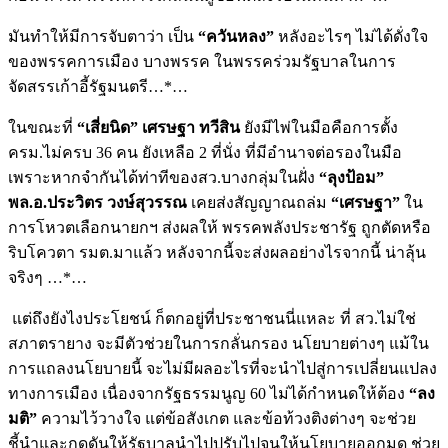
มันทำให้มีการจับตาว่า เป็น
“ควันหลง”
หลังอะไรๆ ไม่ได้ดั่งใจ
ของพรรคการเมือง บางพรรค ในพรรคร่วมรัฐบาลในการ
จัดสรรเก้าอี้รัฐมนตรี…*…
ในขณะที่
“เสี่ยนิด” เศรษฐา ทวีสิน
ยังมีไพ่ในมือคือการตั้ง
ครม.ไม่ครบ 36 คน ยังเหลือ 2 ที่นั่ง ที่มีอำนาจต่อรองในมือ
เพราะหากจำกันได้ท่าทีของสว.บางกลุ่มในฝั่ง
“ลุงป้อม”
พล.อ.ประวิตร วงษ์สุวรรณ
เคยส่งสัญญาณถล่ม
“เศรษฐา”
ใน
การโหวตเลือกนายกฯ ส่งผลให้ พรรคพลังประชารัฐ ถูกตัดหรือ
ริบโควตา รมต.มาแล้ว หลังจากนี้จะส่งผลอย่างไรจากนี้ น่าลุ้น
จริงๆ …*…
แต่ถึงยังไงประโยชน์ ก็ตกอยู่ที่ประชาชนนี่แหละ ที่ สว.ไม่ใช่
สภาตรายาง จะมีตัวช่วยในการกลั่นกรอง นโยบายต่างๆ แม้ใน
การแถลงนโยบายนี้ จะไม่มีผลอะไรที่จะนำไปสู่การเปลี่ยนแปลง
ทางการเมือง เนื่องจากรัฐธรรมนูญ 60 ไม่ได้กำหนดให้ต้อง
“ลง
มติ”
ความไว้วางใจ แต่ข้อสังเกต และข้อท้วงติงต่างๆ จะช่วย
ชี้นำและกดดันให้รัฐบาลนำไปปรับไปจูนให้นโยบายออกมด ช่วย