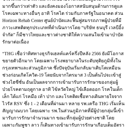
มากขึ้นกว่าเท่าตัว และยังคงมองโอกาสสนับสนุนด้านการดูแล
โรคเฉพาะทางอื่นๆ อาทิ โรคไต ร่วมกับภาครัฐในอนาคต ส่วน
Horizon Rehab Center ศูนย์บำบัดและฟื้นฟูสมรรถภาพผู้ป่วยที่มี
ภาวะเสพติดทุกประเภทที่ดำเนินการโดย “บริษัท ธนบุรี เวลบีอิ้ง
จำกัด” ก็มีชาวไทยและชาวต่างชาติให้ความสนใจเข้ามาบำบัด
รักษาต่อเนื่อง
“THG เชื่อว่าทิศทางธุรกิจเฮลท์แคร์ครึ่งปีหลัง 2566 ยังมีโอกาส
ขยายตัวอีกมาก โดยเฉพาะโรงพยาบาลในระดับทุติยภูมิทั้งใน
กรุงเทพฯและส่วนภูมิภาค ซึ่งปัจจุบันเริ่มกลับมาเติบโตเหมือน
ช่วงก่อนเกิดโควิด-19 โดยนับจากไตรมาส 3 เป็นต้นไปจะเข้าสู่
ช่วงไฮซีซั่น อันเป็นผลจากการเข้ามารับการรักษาของกลุ่มผู้
ป่วยโรคตามฤดูกาล อาทิ ไข้หวัดใหญ่ ไข้เลือดออก โรคในเด็ก
เล็ก ได้แก่ โรคมือ เท้า ปาก และโรคติดเชื้อทางเดินหายใจจาก
ไวรัส RSV ซึ่ง 1 - 2 เดือนที่ผ่านมา หลาย รพ.เครือ THG เริ่มเห็น
สัญญาณบวก โดยเฉพาะ รพ.ในส่วนภูมิภาคที่มีผู้ป่วยกลุ่มนี้เข้า
มารับการรักษาจำนวนมาก ขณะที่กลุ่มผู้ป่วยต่างชาติ โดย
เฉพาะกัมพูชา ลาว ก็เดินทางเข้ามารับการรักษาเกือบเต็มอัตรา