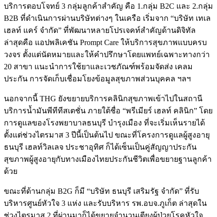
บริการตอบโจทย์ 3 กลุ่มลูกค้าสำคัญ คือ 1.กลุ่ม B2C และ 2.กลุ่ม
B2B ที่ดำเนินการผ่านบริษัทต่างๆ ในเครือ เริ่มจาก “บริษัท เทเล
เฮลท์ แคร์ จำกัด” ที่พัฒนาหลายโปรเจคท์สำคัญด้านดิจิทัล
ล่าสุดคือ แอปพลิเคชัน Prompt Care ให้บริการสุขภาพแบบครบ
วงจร ตั้งแต่นัดหมายและให้คำปรึกษาโดยแพทย์เฉพาะทางกว่า
20 สาขา แนะนำการใช้ยาและเวชภัณฑ์พร้อมจัดส่ง เคลม
ประกัน การจัดเก็บเชื่อมโยงข้อมูลสุขภาพส่วนบุคคล ฯลฯ
นอกจากนี้ THG ยังขยายบริการคลินิกสุขภาพเข้าไปในสถานี
บริการน้ำมันพีทีทีสเตชั่น ภายใต้ชื่อ “พรีเมียร์ เฮลท์ คลินิก” โดย
การดูแลของโรงพยาบาลธนบุรี บำรุงเมือง ที่จะเริ่มเห็นรายได้
ตั้งแต่ช่วงไตรมาส 3 ปีนี้เป็นต้นไป ขณะที่โครงการดูแลผู้สูงอายุ
ธนบุรี เฮลท์วิลเลจ ประชาอุทิศ ก็ได้เซ็นเป็นคู่สัญญาประกัน
สุขภาพผู้สูงอายุกับทางเมืองไทยประกันชีวิตเพื่อขยายฐานลูกค้า
ด้วย
ขณะที่ด้านกลุ่ม B2G ก็มี “บริษัท ธนบุรี เสริมรัฐ จำกัด” ที่รับ
บริหารศูนย์หัวใจ 3 แห่ง และรับบริหาร รพ.อบจ.ภูเก็ต ล่าสุดใน
ช่วงไตรมาส 2 ที่ผ่านมาก็ได้ขยายจำนวนเตียงผู้ป่วยโรคหัวใจ