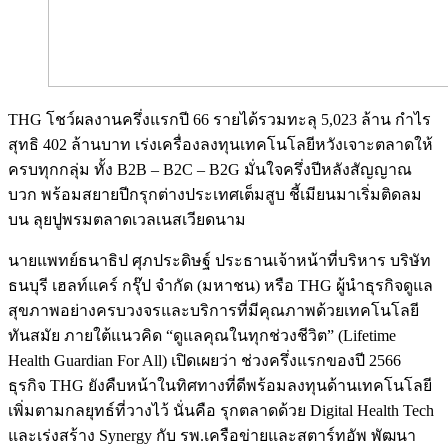
THG โชว์ผลงานครึ่งแรกปี 66 รายได้รวมทะลุ 5,023 ล้าน กำไร
สุทธิ 402 ล้านบาท เร่งเครื่องลงทุนเทคโนโลยีหวังเจาะตลาดให้
ครบทุกกลุ่ม ทั้ง B2B – B2C – B2G มั่นใจครึ่งปีหลังสัญญาณ
บวก พร้อมสยายปีกรุกต่างประเทศเต็มสูบ ชี้เมียนมาเริ่มติดลม
บน ลุยปูพรมตลาดเวลเนสเวียดนาม
นายแพทย์ธนาธิป ศุภประดิษฐ์ ประธานเจ้าหน้าที่บริหาร บริษัท
ธนบุรี เฮลท์แคร์ กรุ๊ป จำกัด (มหาชน) หรือ THG ผู้นำธุรกิจดูแล
สุขภาพอย่างครบวงจรและบริการที่มีคุณภาพด้วยเทคโนโลยี
ทันสมัย ภายใต้แนวคิด “ดูแลคุณในทุกช่วงชีวิต” (Lifetime
Health Guardian For All) เปิดเผยว่า ช่วงครึ่งแรกของปี 2566
ธุรกิจ THG ยังคืบหน้าในทิศทางที่ดีพร้อมลงทุนด้านเทคโนโลยี
เพิ่มตามกลยุทธ์ที่วางไว้ นั่นคือ รุกตลาดด้วย Digital Health Tech
และเร่งสร้าง Synergy กับ รพ.เครือข่ายและสตาร์ทอัพ พัฒนา