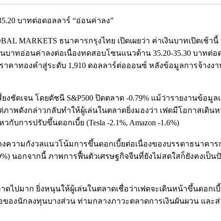
35.20 บาทต่อดอลลาร์ “อ่อนค่าลง”
BAL MARKETS ธนาคารกรุงไทย เปิดเผยว่า ค่าเงินบาทเปิดเช้านี้ ท
าเงินบาทอ่อนค่าลงต่อเนื่องทดสอบโซนแนวต้าน 35.20-35.30 บาทต่
งราคาทองคำสู่ระดับ 1,910 ดอลลาร์ต่อออนซ์ หลังข้อมูลการจ้างงาน
สี่ยงชัดเจน โดยดัชนี S&P500 ปิดตลาด -0.79% แม้ว่ารายงานข้
ดังกล่าวกลับทำให้ผู้เล่นในตลาดยิ่งมองว่า เฟดมีโอกาสเดินหน้า
วกับการปรับขึ้นดอกเบี้ย (Tesla -2.1%, Amazon -1.6%)
่ามกลางความกังวลแนวโน้มการขึ้นดอกเบี้ยต่อเนื่องของบรรดาธนาค
%) นอกจากนี้ ภาพการฟื้นตัวเศรษฐกิจจีนที่ยังไม่สดใสก็ยังคงเป็น
ปมาก ยิ่งหนุนให้ผู้เล่นในตลาดเชื่อว่าเฟดจะเดินหน้าขึ้นดอกเบี้ย
งซื้อของนักลงทุนบางส่วน ท่ามกลางภาวะตลาดการเงินผันผวน และส่