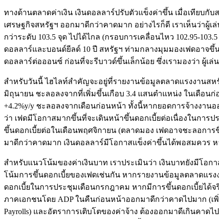
ทางด้านตลาดค่าเงิน เงินดอลลาร์ปรับตัวแข็งค่าขึ้น เมื่อเทียบกั
เศรษฐกิจสหรัฐฯ ออกมาดีกว่าคาดมาก อย่างไรก็ดี เราเห็นว่าผู
กว่าระดับ 103.5 จุด ไปได้ไกล (กรอบการเคลื่อนไหว 102.95-103.5
ดอลลาร์และบอนด์ยีลด์ 10 ปี สหรัฐฯ ท่ามกลางมุมมองเฟดอาจขึ้น
ดอลลาร์ต่อออนซ์ ก่อนที่จะรีบาวด์ขึ้นเล็กน้อย ซึ่งเรามองว่า ผู
สำหรับวันนี้ ไฮไลท์สำคัญจะอยู่ที่รายงานข้อมูลตลาดแรงงานสห
มิถุนายน ชะลอลงจากที่เพิ่มขึ้นเกือบ 3.4 แสนตำแหน่ง ในเดือนก่
+4.2%y/y ชะลอลงจากเดือนก่อนหน้า ทั้งนี้หากยอดการจ้างงานออ
ว่า เฟดมีโอกาสมากขึ้นที่จะเดินหน้าขึ้นดอกเบี้ยต่อเนื่องใน
ขึ้นดอกเบี้ยต่อในเดือนพฤศจิกายน (ตลาดมอง เฟดอาจชะลอการขึ้น
มาดีกว่าคาดมาก เงินดอลลาร์มีโอกาสแข็งค่าขึ้นได้พอสมควร ห
สำหรับแนวโน้มของค่าเงินบาท เราประเมินว่า เงินบาทยังมีโอกาส
โน้มการขึ้นดอกเบี้ยของเฟดเช่นกัน หากรายงานข้อมูลตลาดแรงงาน
ดอกเบี้ยในการประชุมเดือนกรกฎาคม หากมีการขึ้นดอกเบี้ยได้จร
ภาคเอกชนโดย ADP ในคืนก่อนหน้าออกมาดีกว่าคาดไปมาก (เพิ่ม
Payrolls) และอัตราการเติบโตของค่าจ้าง ต้องออกมาดีเกินคาดไปมา