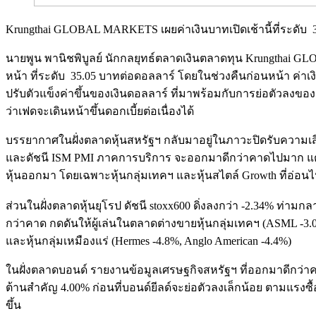
Krungthai GLOBAL MARKETS เผยค่าเงินบาทเปิดเช้านี้ที่ระดับ 
นายพูน พานิชพิบูลย์ นักกลยุทธ์ตลาดเงินตลาดทุน Krungthai GLO
หน้า ที่ระดับ 35.05 บาทต่อดอลลาร์ โดยในช่วงคืนก่อนหน้า ค่
ปรับตัวแข็งค่าขึ้นของเงินดอลลาร์ ที่มาพร้อมกับการย่อตัวลงขอ
ว่าเฟดจะเดินหน้าขึ้นดอกเบี้ยต่อเนื่องได้
บรรยากาศในฝั่งตลาดหุ้นสหรัฐฯ กลับมาอยู่ในภาวะปิดรับความเ
และดัชนี ISM PMI ภาคการบริการ จะออกมาดีกว่าคาดไปมาก แต่ภาพ
หุ้นออกมา โดยเฉพาะหุ้นกลุ่มเทคฯ และหุ้นสไตล์ Growth ที่อ่อนไห
ส่วนในฝั่งตลาดหุ้นยุโรป ดัชนี stoxx600 ดิ่งลงกว่า -2.34% ท
กว่าคาด กดดันให้ผู้เล่นในตลาดต่างขายหุ้นกลุ่มเทคฯ (ASML -3.0
และหุ้นกลุ่มเหมืองแร่ (Hermes -4.8%, Anglo American -4.4%)
ในฝั่งตลาดบอนด์ รายงานข้อมูลเศรษฐกิจสหรัฐฯ ที่ออกมาดีกว่าคาดไ
ต้านสำคัญ 4.00% ก่อนที่บอนด์ยีลด์จะย่อตัวลงเล็กน้อย ตามแร
ขึ้น