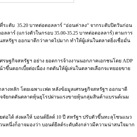
ี่ระดับ 35.20 บาทต่อดอลลาร์ “อ่อนค่าลง” จากระดับปิดวันก่อน
อดอลลาร์ (แกว่งตัวในกรอบ 35.00-35.25 บาทต่อดอลลาร์) ตามการ
สหรัฐฯ ออกมาดีกว่าคาดไปมาก ทำให้ผู้เล่นในตลาดยิ่งเชื่อมั่น
อมูลเศรษฐกิจสหรัฐฯ อย่าง ยอดการจ้างงานนอกภาคเอกชนโดย ADP
ขึ้นดอกเบี้ยต่อเนื่อง กดดันให้ผู้เล่นในตลาดเลือกจะทยอยขาย
ารกลางหลัก โดยเฉพาะเฟด หลังข้อมูลเศรษฐกิจสหรัฐฯ ออกมาดี
ปัจจัยกดดันตลาดหุ้นยุโรปผ่านแรงขายหุ้นกลุ่มสินค้าแบรนด์เนม
ต่อได้ ส่งผลให้ บอนด์ยีลด์ 10 ปี สหรัฐฯ ปรับตัวขึ้นทะลุโซนแนว
วนหนึ่งก็อาจมองว่า บอนด์ยีลด์ระดับดังกล่าวมีความน่าสนใจมาก