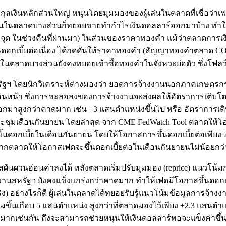
บสกุลเงินหลักส่วนใหญ่ หนุนโดยมุมมองของผู้เล่นในตลาดที่เชื่อว่าเ
้เล่นในตลาดบางส่วนก็ทยอยขายทำกำไรเงินดอลลาร์ออกมาบ้าง ทำให้
 จุด ในช่วงคืนที่ผ่านมา) ในส่วนของราคาทองคำ แม้ว่าตลาดการเงิน
ดอกเบี้ยต่อเนื่อง ได้กดดันให้ราคาทองคำ (สัญญาทองคำตลาด COME
้เล่นในตลาดบางส่วนยังคงทยอยเข้าซื้อทองคำในจังหวะย่อตัว ซึ่งโฟลว
รัฐฯ โดยนักวิเคราะห์ต่างมองว่า ยอดการจ้างงานนอกภาคเกษตรกรรม
อนหน้า ซึ่งการชะลอลงของการจ้างงานจะส่งผลให้อัตราการเติบโตของค
กมาสูงกว่าคาดมาก เช่น +3 แสนตำแหน่งขึ้นไป หรือ อัตราการเติ
การประชุมเดือนกันยายน โดยล่าสุด จาก CME FedWatch Tool ตลาดใ
ดอกเบี้ยในเดือนกันยายน โดยให้โอกาสการขึ้นดอกเบี้ยต่อเพียง 28
ากตลาดให้โอกาสเฟดจะขึ้นดอกเบี้ยต่อในเดือนกันยายนไม่น้อยกว
ผันผวนอ่อนค่าลงได้ หลังตลาดเริ่มปรับมุมมอง (reprice) แนวโน้
สหรัฐฯ ยังคงแข็งแกร่งกว่าคาดมาก ทำให้เฟดมีโอกาสขึ้นดอกเบี้ย
ิง) อย่างไรก็ดี ผู้เล่นในตลาดได้ทยอยรับรู้แนวโน้มข้อมูลการจ
ขึ้นเกือบ 5 แสนตำแหน่ง สูงกว่าที่ตลาดมองไว้เพียง +2.3 แสน
กเช่นกัน ถึงจะสามารถช่วยหนุนให้เงินดอลลาร์พอจะแข็งค่าขึ้นต่อได