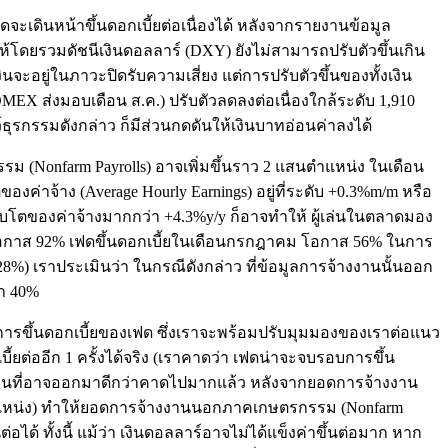
ฟดจะเดินหน้าขึ้นดอกเบี้ยต่อเนื่องได้ หลังจากรายงานข้อมูล
โดยรวมดัชนีเงินดอลลาร์ (DXY) ยังไม่สามารถปรับตัวขึ้นเกิน
จะอยู่ในภาวะปิดรับความเสี่ยง แต่การปรับตัวขึ้นของทั้งเงิน
X ส่งมอบเดือน ส.ค.) ปรับตัวลดลงต่อเนื่องใกล้ระดับ 1,910
์ธุรกรรมดังกล่าว ก็มีส่วนกดดันให้เงินบาทอ่อนค่าลงได้
 (Nonfarm Payrolls) อาจเพิ่มขึ้นราว 2 แสนตำแหน่ง ในเดือน
่าจ้าง (Average Hourly Earnings) อยู่ที่ระดับ +0.3%m/m หรือ
บโตของค่าจ้างมากกว่า +4.3%y/y ก็อาจทำให้ ผู้เล่นในตลาดมอง
ห้โอกาส 92% เฟดขึ้นดอกเบี้ยในเดือนกรกฎาคม โอกาส 56% ในการ
%) เราประเมินว่า ในกรณีดังกล่าว ที่ข้อมูลการจ้างงานนั้นออก
่า 40%
มการขึ้นดอกเบี้ยของเฟด ซึ่งเราจะพร้อมปรับมุมมองของเราต่อแนว
ต่ออีก 1 ครั้งได้จริง (เราคาดว่า เฟดน่าจะจบรอบการขึ้น
้างงานที่อาจออกมาดีกว่าคาดไปมากแล้ว หลังจากยอดการจ้างงาน
ตำแหน่ง) ทำให้ยอดการจ้างงานนอกภาคเกษตรกรรม (Nonfarm
้ ทั้งนี้ แม้ว่า เงินดอลลาร์อาจไม่ได้แข็งค่าขึ้นต่อมาก หาก