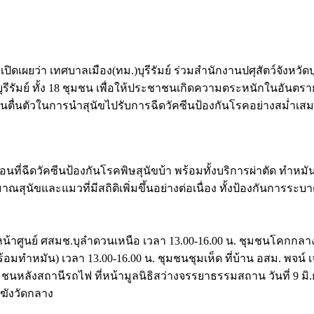
เปิดเผยว่า เทศบาลเมือง(ทม.)บุรีรัมย์ ร่วมสำนักงานปศุสัตว์จังหวัด
รีรัมย์ ทั้ง 18 ชุมชน เพื่อให้ประชาชนเกิดความตระหนักในอันตร
้ประชาชนตื่นตัวในการนำสุนัขไปรับการฉีดวัคซีนป้องกันโรคอย่างสม่ำเส
ื่อนที่ฉีดวัคซีนป้องกันโรคพิษสุนัขบ้า พร้อมทั้งบริการผ่าตัด ทำห
สุนัขและแมวที่มีสถิติเพิ่มขึ้นอย่างต่อเนื่อง ทั้งป้องกันการระบาดขอ
หน้าศูนย์ ศสมช.บุลำดวนเหนือ เวลา 13.00-16.00 น. ชุมชนโคกกลาง ที่
มทำหมัน) เวลา 13.00-16.00 น. ชุมชนชุมเห็ด ที่บ้าน อสม. พจน์ เจต
 ชุมชนหลังสถานีรถไฟ ที่หน้ามูลนิธิสว่างจรรยาธรรมสถาน วันที่ 9 ม
ะฆังวัดกลาง