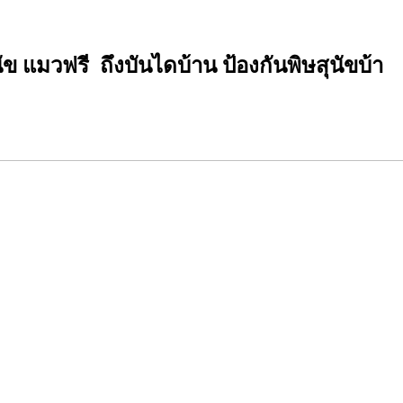
ัข แมวฟรี ถึงบันไดบ้าน ป้องกันพิษสุนัขบ้า