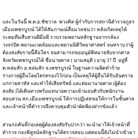
Image
และในวันนี้ พ.ต.อ.ชัชวาล พวงคิด ผู้กำกับการสถานีตำรวจภูธร
เมืองเพชรบูรณ์ ได้ให้สัมภาษณ์สื่อมวลชนว่า หลังเกิดเหตุได้
ระดมทีมสืบสวนฝีมือดี รวบรวมพยานหลักฐานจากกล้อง
วงจรปิด พยานแวดล้อมและพยานนิติวิทยาศาสตร์ จนทราบว่าผู้
ต้องสงสัยรายนี้คือใคร จนสามารถขออนุมัติหมายจับจากศาล
จังหวัดเพชรบูรณ์ได้ ชื่อนายตาล ( นามสมุติ ) อายุ 37 ปี อยู่ที่
ต.หล่มสัก อ.หล่มสัก จ.เพชรบูรณ์ ในฐานความผิดทำร้าย
ร่างกายผู้อื่นโดยไตร่ตรองไว้ก่อน เป็นเหตุให้ผู้อื่นได้รับอันตราย
แก่กายสาหัส และทำให้เสียทรัพย์ และต่อมานายตาล (ผู้ต้อง
สงสัย )ได้เดินทางพร้อมทนายความเข้ามอบตัวกับพนักงาน
สอบสวน สภ.เมืองเพชรบูรณ์ ให้การปฏิเสธขอให้การในชั้นศาล
และเจ้าหน้าที่ตำรวจจึงควบคุมตัวนำผัดฟ้องฝากขังแล้ว
ส่วนรถคันที่ก่อเหตุผู้ต้องสงสัยรับปากว่า จะนำมาให้เจ้าหน้าที่
ตำรวจ กองพิสูจน์หลักฐานได้ตรวจสอบ แต่ตอนนี้ยังไม่นำเข้ามา