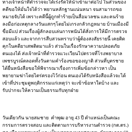
ทางเจ้าหน้าที่ตำรวจจะได้เร่งรัดให้นำเข้ามาต่อไป ในส่วนของ
คดีขอให้มั่นใจได้ว่า พยานหลักฐานแน่นหนา จนสามารถขอ
หมายจับได้ เพราะคดีนี้ผู้ถูกทำร้ายเป็นสื่อมวลชน และคนร้าย
ลงมือก่อเหตุกลางวันแสกๆโดยไม่เกรงกลัวกฎหมาย บ้านเมืองมี
ขื่อมีแป ส่วนเรื่องผู้ลักลอบเล่นการพนันได้สั่งการให้มีการตรวจ
สอบแล้ว และจากการสืบสวนทราบว่าผู้ต้องสงสัยรายนี้ เคยติด
คุกในคดียาเสพติดมาแล้ว ส่วนในเรื่องรักษาความปลอดภัย
ตนเองได้ ส่งเจ้าหน้าที่ตำรวจแวะเวียนไปตรวจที่โรงพยาบาล
เพชรบูรณ์ตลอดทั้งวันตามคำร้องขอของญาติ ส่วนที่บุตรชาย
ได้ยื่นหนังสือขอให้พิจารณาเรื่องการเพิ่มข้อกล่าวหา เป็น
พยายามฆ่าโดยไตร่ตรองไว้ก่อน ตนเองได้รับหนังสือแล้วจะได้
เข้าที่ประชุมดูพฤติกรรมแก่เหตุว่า จะเข้าข้อหาใดบ้าง และ
รับปากจะให้ความเป็นธรรมกับทุกฝ่าย
Image
วันเดียวกัน นายสมชาย คำพุฒ อายุ 43 ปี ตำแหน่งเป็นคณะ
กรรมการตรวจสอบ และติดตามการบริหารงานตำรวจ (กต.ตร.)