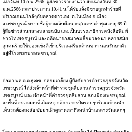
เมื่อวันที่ 10 ก.พ.2566 ผู้สื่อข่าวรายงานว่า สืบเนื่องวันที่ 30
ม.ค.2566 เวลาประมาณ 10.41 น.ได้รับแจ้งมีชายถูกทำร้ายที่
บริเวณถนนใกล้ๆกับตลาดดาวเฮง ต.ในเมือง อ.เมือง
จ.เพชรบูรณ์ ทราบชื่อผู้บาดเจ็บคือนายศุภเดช คำพุฒ อายุ 69 ปี
ผู้สื่อข่าวส่วนกลางหลายฉบับ และเป็นบรรณาธิการหนังสือพิมพ์
ชาวไทเพชรบูรณ์ และอดีตนายกสมาคมสื่อมวลชนฯ หลายสมัย
ถูกคนร้ายใช้ของแข็งตีเข้าบริเวณศรีษะด้านขวา นอนรักษาตัว
อยู่ที่โรงพยาบาลเพชรบูรณ์
Image
ต่อมา พล.ต.ต.ฐเดช กล่อมเกลี้ยง ผู้บังคับการตำรวจภูธรจังหวัด
เพชรบูรณ์ ได้สั่งเจ้าหน้าที่ตำรวจชุดสืบสวนตำรวจภูธรจังหวัด
เพชรบูรณ์ และเจ้าหน้าที่ตำรวจชุดสืบสวน สภ.เมืองเพชรบูรณ์
ลงพื้นที่ตรวจสอบที่เกิดเหตุ กล้องวงจรปิดรอบๆบริเวณบ้านพัก
เห็นรถต้องสงสัย ขับมาเฝ้าดูลาดเลาถึงหน้าบ้านกลางวันแสกๆ