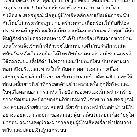
โดยนายสมชาย คำพุฒ บุตรชาย ผู้บาดเจ็บ ได้เปิดเผยว่า ก่อนเกิด
เหตุประมาณ 3 วันมีชาวบ้านมาร้องเรียนว่าที่ ต.บ้านโตก
อ.เมือง จ.เพชรบูรณ์ มีกลุ่มผู้มีอิทธิพลลักลอบเปิดเล่นการพนัน
กันโดยไม่เกรงกลัวกฎหมาย สร้างความเดือดร้อนให้กับพี่น้อง
ประชาชนที่อยู่บริเวณใกล้เคียง จากนั้นนายศุภเดช คำพุฒ ได้นำ
ทีมผู้สื่อข่าวไปตรวจสอบตามที่ได้รับเรื่องร้องเรียนจากชาวบ้าน
และโทรแจ้งเจ้าหน้าที่ตำรวจไปสมทบ แต่ไม่พบว่ามีการเล่น
พนันกัน หลังเกิดเหตุบิดาได้โทรศัพท์หาตน เล่าว่ามีชายฉกรรจ์
ใช้รถกระบะแค็ปสีดำ ไม่ทราบแผ่นป้ายทะเบียน ขับรถตามมา
พอมาถึงบริเวณสะพานใกล้ๆกับตลาดดาวเฮง กลางเมือง
เพชรบูรณ์ คนร้ายได้โอกาส ขับรถประกบข้างฝั่งคนขับ และใช้
ท่อนเหล็กยาวตีเข้าที่กระจกด้านข้างหลายครั้ง ถูกที่ศรีษะและ
ใบหูเลือดอาบอาการสาหัส โดยบิดาของตนเองเห็นหน้าคนร้าย
อย่างชัดเจน และบิดาของตนก็ขับรถมาที่โรงพยาบาลเพชรบูรณ์
เอง ส่วนคนร้ายขับรถหลบหนี เลี้ยวซ้ายตรงหน้าโรงจำนำ หนีไป
อย่างลอยนวล และบิดาของตนเอง ผู้บาดเจ็บไม่เคยมีเรื่องกับผู้ใด
มาก่อน ฉนวนเหตุน่าจะมาจากกลุ่มผู้มีอิทธิพลเรื่องทำบ่อนการ
พนัน และปล่อยเงินกู้นอกระบบ