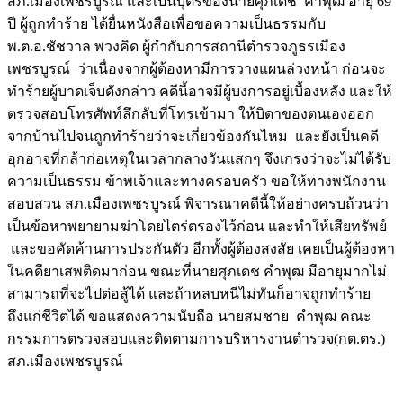
สภ.เมืองเพชรบูรณ์ และเป็นบุตรของนายศุภเดช คำพุฒ อายุ 69
ปี ผู้ถูกทำร้าย ได้ยื่นหนังสือเพื่อขอความเป็นธรรมกับ
พ.ต.อ.ชัชวาล พวงคิด ผู้กำกับการสถานีตำรวจภูธรเมือง
เพชรบูรณ์ ว่าเนื่องจากผู้ต้องหามีการวางแผนล่วงหน้า ก่อนจะ
ทำร้ายผู้บาดเจ็บดังกล่าว คดีนี้อาจมีผู้บงการอยู่เบื้องหลัง และให้
ตรวจสอบโทรศัพท์ลึกลับที่โทรเข้ามา ให้บิดาของตนเองออก
จากบ้านไปจนถูกทำร้ายว่าจะเกี่ยวข้องกันไหม และยังเป็นคดี
อุกอาจที่กล้าก่อเหตุในเวลากลางวันแสกๆ จึงเกรงว่าจะไม่ได้รับ
ความเป็นธรรม ข้าพเจ้าและทางครอบครัว ขอให้ทางพนักงาน
สอบสวน สภ.เมืองเพชรบูรณ์ พิจารณาคดีนี้ให้อย่างครบถ้วนว่า
เป็นข้อหาพยายามฆ่าโดยไตร่ตรองไว้ก่อน และทำให้เสียทรัพย์
และขอคัดค้านการประกันตัว อีกทั้งผู้ต้องสงสัย เคยเป็นผู้ต้องหา
ในคดียาเสพติดมาก่อน ขณะที่นายศุภเดช คำพุฒ มีอายุมากไม่
สามารถที่จะไปต่อสู้ได้ และถ้าหลบหนีไม่ทันก็อาจถูกทำร้าย
ถึงแก่ชีวิตได้ ขอแสดงความนับถือ นายสมชาย คำพุฒ คณะ
กรรมการตรวจสอบและติดตามการบริหารงานตำรวจ(กต.ตร.)
สภ.เมืองเพชรบูรณ์
Image