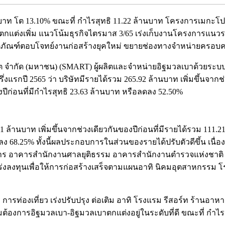
บาท โต 13.10% ขณะที่ กำไรสุทธิ 11.22 ล้านบาท โครงการเมกะโ
บาตกแต่งเพิ่ม แนวโน้มธุรกิจไตรมาส 3/65 เร่งเก็บงานโครงการแน
ิตภัณฑ์ตอบโจทย์งานก่อสร้างยุคใหม่ ขยายช่องทางจำหน่ายครอบคล
ีต จำกัด (มหาชน) (SMART) ผู้ผลิตและจำหน่ายอิฐมวลเบาด้วยระบบ
รกปี 2565 ว่า บริษัทมีรายได้รวม 265.92 ล้านบาท เพิ่มขึ้นจากช่ว
ีก่อนที่มีกำไรสุทธิ 23.63 ล้านบาท หรือลดลง 52.50%
้านบาท เพิ่มขึ้นจากช่วงเดียวกันของปีก่อนที่มีรายได้รวม 111.21
ลดลง 68.25% ทั้งนี้ผลประกอบการในส่วนของรายได้ปรับตัวดีขึ้น เ
าร อาคารสำนักงานศาลยุติธรรม อาคารสำนักงานตำรวจแห่งชา
ี่เร่งลงทุนเพื่อให้การก่อสร้างเสร็จตามแผนอาทิ นิคมอุตสาหกร
ารท่องเที่ยว เร่งปรับปรุง ต่อเติม อาทิ โรงแรม รีสอร์ท ร้านอ
งการอิฐมวลเบา-อิฐมวลเบาตกแต่งอยู่ในระดับที่ดี ขณะที่ กำไรสุท