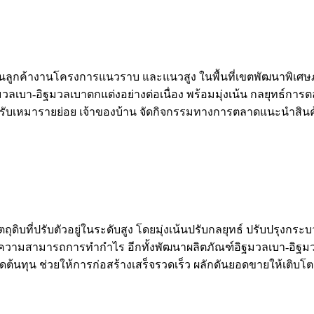
ฐานลูกค้างานโครงการแนวราบ และแนวสูง ในพื้นที่เขตพัฒนาพิเศ
มวลเบา-อิฐมวลเบาตกแต่งอย่างต่อเนื่อง พร้อมมุ่งเน้น กลยุทธ์ก
้รับเหมารายย่อย เจ้าของบ้าน จัดกิจกรรมทางการตลาดแนะนำสินค้า ใ
ุดิบที่ปรับตัวอยู่ในระดับสูง โดยมุ่งเน้นปรับกลยุทธ์ ปรับปรุง
พิ่มความสามารถการทำกำไร อีกทั้งพัฒนาผลิตภัณฑ์อิฐมวลเบา-อิฐม
นทุน ช่วยให้การก่อสร้างเสร็จรวดเร็ว ผลักดันยอดขายให้เติบโต