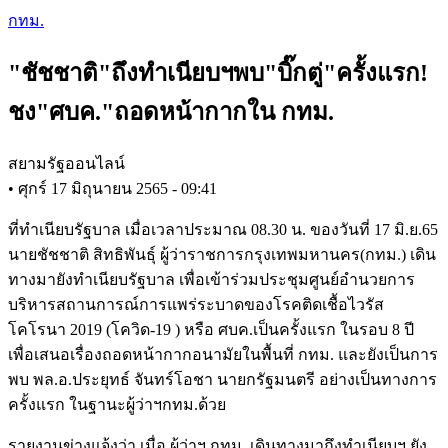
Skip
กทม.
to
main
"ชัชชาติ"ถึงทำเนียบฯพบ"บิ๊กตู่"ครั้งแรก!
content
ชง"ศบค."ถอดหน้ากากใน กทม.
สยามรัฐออนไลน์
•
ศุกร์ 17 มิถุนายน 2565 - 09:41
ที่ทำเนียบรัฐบาล เมื่อเวลาประมาณ 08.30 น. ของวันที่ 17 มิ.ย.65
นายชัชชาติ สิทธิพันธุ์ ผู้ว่าราชการกรุงเทพมหานคร(กทม.) เดิน
ทางมายังทำเนียบรัฐบาล เพื่อเข้าร่วมประชุมศูนย์อำนวยการ
บริหารสถานการณ์การแพร่ระบาดของโรคติดเชื้อไวรัส
โคโรนา 2019 (โควิด-19 ) หรือ ศบค.เป็นครั้งแรก ในรอบ 8 ปี
เพื่อเสนอเรื่องถอดหน้ากากอนามัยในพื้นที่ กทม. และยังเป็นการ
พบ พล.อ.ประยุทธ์ จันทร์โอชา นายกรัฐมนตรี อย่างเป็นทางการ
ครั้งแรก ในฐานะผู้ว่าฯกทม.ด้วย
รายงานข่างแจ้งว่า เมื่อ ผู้ว่าฯ กทม. เดินทางมาถึงทำเนียบฯ ยัง