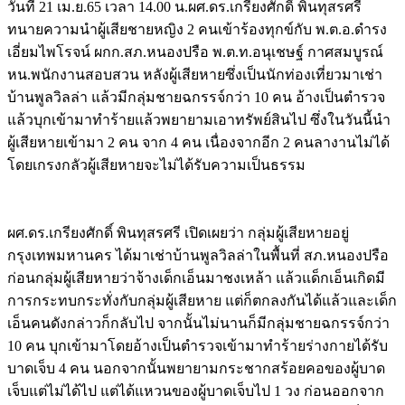
วันที่ 21 เม.ย.65 เวลา 14.00 น.ผศ.ดร.เกรียงศักดิ์ พินทุสรศรี
ทนายความนำผู้เสียชายหญิง 2 คนเข้าร้องทุกข์กับ พ.ต.อ.ดำรง
เอี่ยมไพโรจน์ ผกก.สภ.หนองปรือ พ.ต.ท.อนุเชษฐ์ กาศสมบูรณ์
หน.พนักงานสอบสวน หลังผู้เสียหายซึ่งเป็นนักท่องเที่ยวมาเช่า
บ้านพูลวิลล่า แล้วมีกลุ่มชายฉกรรจ์กว่า 10 คน อ้างเป็นตำรวจ
แล้วบุกเข้ามาทำร้ายแล้วพยายามเอาทรัพย์สินไป ซึ่งในวันนี้นำ
ผู้เสียหายเข้ามา 2 คน จาก 4 คน เนื่องจากอีก 2 คนลางานไม่ได้
โดยเกรงกลัวผู้เสียหายจะไม่ได้รับความเป็นธรรม
Image
ผศ.ดร.เกรียงศักดิ์ พินทุสรศรี เปิดเผยว่า กลุ่มผู้เสียหายอยู่
กรุงเทพมหานคร ได้มาเช่าบ้านพูลวิลล่าในพื้นที่ สภ.หนองปรือ
ก่อนกลุ่มผู้เสียหายว่าจ้างเด็กเอ็นมาชงเหล้า แล้วแด็กเอ็นเกิดมี
การกระทบกระทั่งกับกลุ่มผู้เสียหาย แต่ก็ตกลงกันได้แล้วและเด็ก
เอ็นคนดังกล่าวก็กลับไป จากนั้นไม่นานก็มีกลุ่มชายฉกรรจ์กว่า
10 คน บุกเข้ามาโดยอ้างเป็นตำรวจเข้ามาทำร้ายร่างกายได้รับ
บาดเจ็บ 4 คน นอกจากนั้นพยายามกระชากสร้อยคอของผู้บาด
เจ็บแต่ไม่ได้ไป แต่ได้แหวนของผู้บาดเจ็บไป 1 วง ก่อนออกจาก