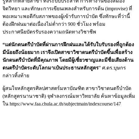
รู้หลากหลายสาขา ทั้งระบบประสาท การทำงานของสมอง
จิตวิทยา และทักษะการเขียนเพลงสำหรับการด้น (improvise) ที่
พอเหมาะพอดีกับสภาพของผู้เข้ารับการบำบัด ซึ่งทักษะที่ว่านี้
ต้องฝึกฝนมาต่อเนื่องไม่ต่ำกว่า 900 ชั่วโมง พร้อม
ประกาศนียบัตรรับรองความถนัดทางวิชาชีพ
“แต่นักดนตรีบำบัดที่ผ่านการฝึกฝนและได้รับใบรับรองที่ถูกต้อง
มีน้อยถึงน้อยมาก เราจึงเปิดสาขาวิชาดนตรีบำบัดขึ้นเพื่อสร้าง
นักดนตรีบำบัดที่มีคุณภาพ โดยมีผู้เชี่ยวชาญและมีชื่อเสียงด้าน
ดนตรีบำบัดระดับโลกมาเป๋นประธานหลักสูตร
” ศ.ดร.บุษกร
กล่าวทิ้งท้าย
ผู้สนใจหลักสูตรศิลปศาสตร์มหาบัณฑิต สาขาวิชาดนตรีบำบัด
(หลักสูตรนานาชาติ) จุฬาลงกรณ์มหาวิทยาลัย ค้นหาข้อมูลเพิ่ม
ใน https://www.faa.chula.ac.th/subjectmain/indexcourse/147