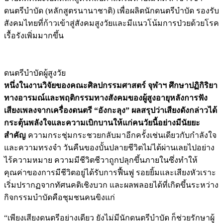
ดนตรีบำบัด (หลักสูตรนานาชาติ) เพื่อผลิตนักดนตรีบำบัด รองรับ
สังคมไทยที่ก้าวเข้าสู่สังคมสูงวัยและมีแนวโน้มการป่วยด้วยโรค
เรื้อรังเพิ่มมากขึ้น
Image
ดนตรีบำบัดผู้สูงวัย
หนึ่งในงานวิจัยของคณะศิลปกรรมศาสตร์ จุฬาฯ ศึกษาปฏิกิริยา
ทางอารมณ์และพฤติกรรมทางสังคมของผู้สูงอายุหลังการฟัง
เสียงเพลงจากเครื่องดนตรี “อังกะลุง” ผลสรุปว่าเสียงดังกล่าวได้
กระตุ้นพลังใจและความเบิกบานให้แก่คนวัยนี้อย่างมีนัยยะ
สำคัญ
ความกระชุ่มกระชวยกลับมาอีกครั้งเช่นเดียวกับกำลังใจ
และความทรงจำ วันคืนของบั้นปลายชีวิตไม่ได้ผ่านเลยไปอย่าง
ไร้ความหมาย ความมีชีวิตชีวาถูกปลุกขึ้นภายในซึ่งทำให้
คุณค่าของการมีชีวิตอยู่ได้รับการฟื้นฟู รอยยิ้มและเสียงหัวเราะ
เริ่มปรากฏจากทัศนคติเชิงบวก และผลพลอยได้ที่เกิดขึ้นระหว่าง
กิจกรรมบำบัดคือชุมชนคนขิงแก่
“เพียงเสียงดนตรีอย่างเดียว ยังไม่มีนักดนตรีบำบัด ก็ช่วยรักษาผู้