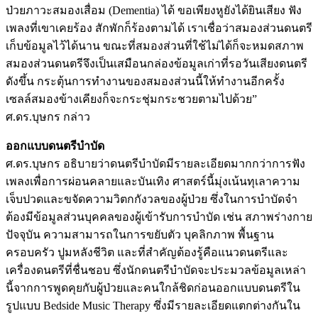
ป่วยภาวะสมองเสื่อม (Dementia) ได้ ขอเพียงหูยังได้ยินเสียง ฟัง
เพลงที่เขาเคยร้อง สักพักก็ร้องตามได้ เราเชื่อว่าสมองส่วนดนตรี
เก็บข้อมูลไว้ได้นาน ขณะที่สมองส่วนที่ใช้ไม่ได้ก็จะหมดสภาพ
สมองส่วนดนตรีจึงเป็นเสมือนกล่องข้อมูลเก่าที่รอวันเสียงดนตรี
ดังขึ้น กระตุ้นการทำงานของสมองส่วนนี้ให้ทำงานอีกครั้ง
เซลล์สมองข้างเคียงก็จะกระชุ่มกระชวยตามไปด้วย”
ศ.ดร.บุษกร กล่าว
ออกแบบดนตรีบำบัด
ศ.ดร.บุษกร อธิบายว่าดนตรีบำบัดมีรายละเอียดมากกว่าการฟัง
เพลงเพื่อการผ่อนคลายและบันเทิง ศาสตร์นี้มุ่งเน้นทุเลาความ
เจ็บปวดและขจัดความวิตกกังวลของผู้ป่วย ซึ่งในการบำบัดจำ
ต้องมีข้อมูลส่วนบุคคลของผู้เข้ารับการบำบัด เช่น สภาพร่างกาย
ปัจจุบัน ความสามารถในการขยับตัว บุคลิกภาพ พื้นฐาน
ครอบครัว ปูมหลังชีวิต และที่สำคัญต้องรู้คือแนวดนตรีและ
เครื่องดนตรีที่ชื่นชอบ ซึ่งนักดนตรีบำบัดจะประมวลข้อมูลเหล่า
นี้จากการพูดคุยกับผู้ป่วยและคนใกล้ชิดก่อนออกแบบดนตรีใน
รูปแบบ Bedside Music Therapy ซึ่งมีรายละเอียดแตกต่างกันใน