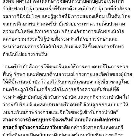
สังคม ที่ผ่านมาจึงได้ศึกษาวิจัยดนตรีบำบัดกับผู้ป่วยโรคไตที่
กำลังฟอกไต ผู้ป่วยมะเร็งที่รักษาด้วยเคมีบำบัด ผู้ป่วยที่กำลังรอ
ผลการวินิจฉัยโรค และผู้สูงวัยที่มีภาวะสมองเสื่อม เป็นต้น โดย
ผลการศึกษาพบว่าดนตรีบำบัดช่วยบรรเทาความเจ็บปวด ลด
ความดันโลหิต รักษาความปกติของอัตราการเต้นของหัวใจ
คลายความกังวลให้ผู้ป่วยทั้งระหว่างได้รับการรักษาและ
ระหว่างรอผลการวินิจฉัยโรค อันส่งผลให้ขั้นตอนการรักษา
ดำเนินไปอย่างราบรื่น
“ดนตรีบำบัดคือการใช้ดนตรีและวิธีการทางดนตรีในการช่วย
ฟื้นฟู รักษา และพัฒนาด้านอารมณ์ ร่างกายและจิตใจของผู้ป่วย
ให้ดีขึ้น ก่อนบำบัดก็ต้องได้รับการเห็นชอบจากผู้เชี่ยวชาญโดย
ดนตรีจะถูกใช้เป็นเครื่องมือในการสร้างความสัมพันธ์ที่ดี
ระหว่างผู้บำบัดกับผู้เข้ารับการบำบัด และทุกกิจกรรมบำบัด ไม่
ว่าจะขับร้อง ฟังเพลงบรรเลงหรือดนตรี ล้วนถูกออกแบบมาให้
เหมาะกับสภาพร่างกายและจิตใจของผู้เข้ารับการบำบัด”
ศาสตราจารย์ ดร.บุษกร บิณฑสันต์ คณบดีคณะศิลปกรรม
ศาสตร์ จุฬาลงกรณ์มหาวิทยาลัย
กล่าวถึงศาสตร์แห่งดนตรี
บำบัดที่คณะเปิดหลักสูตรศิลปศาสตร์มหาบัณฑิต สาขาวิชา