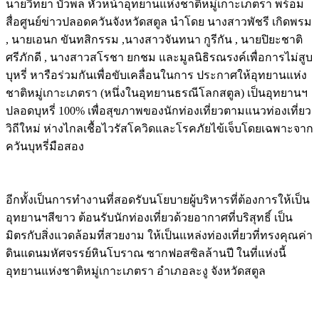
นายวิทยา บัวพล หัวหน้าอุทยานแห่งชาติหมู่เกาะเภตรา พร้อม
สื่อศูนย์ข่าวปลอดควันจังหวัดสตูล นำโดย นางสาวพัชรี เกิดพรม
, นายเอนก ขันทสิกรรม ,นางสาวจันทนา กูรีกัน , นายปิยะชาติ
ศรีภักดี , นางสาวสโรชา ยกชม และมูลนิธิรณรงค์เพื่อการไม่สูบ
บุหรี่ หารือร่วมกันเพื่อขับเคลื่อนในการ ประกาศให้อุทยานแห่ง
ชาติหมู่เกาะเภตรา (หนึ่งในอุทยานธรณีโลกสตูล) เป็นอุทยานฯ
ปลอดบุหรี่ 100% เพื่อสุขภาพของนักท่องเที่ยวตามแนวท่องเที่ยว
วิถีใหม่ ห่างไกลเชื้อไวรัสโควิดและโรคภัยไข้เจ็บโดยเฉพาะจาก
ควันบุหรี่มือสอง
Image
อีกทั้งเป็นการทำงานที่สอดรับนโยบายผู้บริหารที่ต้องการให้เป็น
อุทยานฯสีขาว ต้อนรับนักท่องเที่ยวด้วยอากาศที่บริสุทธิ์ เป็น
มิตรกับสิ่งแวดล้อมที่สวยงาม ให้เป็นแหล่งท่องเที่ยวที่ทรงคุณค่า
ดินแดนมหัศจรรย์หินโบราณ ซากฟอสซิลล้านปี ในที่แห่งนี้
อุทยานแห่งชาติหมู่เกาะเภตรา อำเภอละงู จังหวัดสตูล
Image
Image