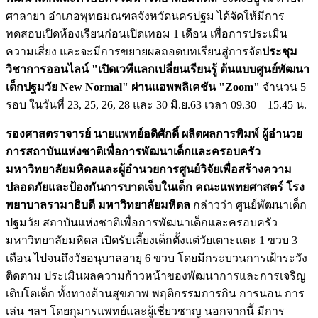
ศาลายา อำเภอพุทธมณฑลจังหวัดนครปฐม ได้จัดให้มีการ
ทดสอบเปิดห้องเรียนก่อนเปิดเทอม 1 เดือน เพื่อการประเมิน
ความเสี่ยง และจะมีการขยายผลถอดบทเรียนสู่การจัด
ประชุม
วิชาการออนไลน์ "เปิดเวทีแลกเปลี่ยนเรียนรู้ ต้นแบบศูนย์พัฒนา
เด็กปฐมวัย New Normal" ผ่านแอพพลิเคชัน "Zoom"
จำนวน 5
รอบ ในวันที่ 23, 25, 26, 28 และ 30 มิ.ย.63 เวลา 09.30 – 15.45 น.
รองศาสตราจารย์ นายแพทย์อดิศักดิ์ ผลิตผลการพิมพ์ ผู้อำนวย
การสถาบันแห่งชาติเพื่อการพัฒนาเด็กและครอบครัว
มหาวิทยาลัยมหิดลและผู้อำนวยการศูนย์วิจัยเพื่อสร้างความ
ปลอดภัยและป้องกันการบาดเจ็บในเด็ก คณะแพทยศาสตร์ โรง
พยาบาลรามาธิบดี มหาวิทยาลัยมหิดล
กล่าวว่า ศูนย์พัฒนาเด็ก
ปฐมวัย สถาบันแห่งชาติเพื่อการพัฒนาเด็กและครอบครัว
มหาวิทยาลัยมหิดล เปิดรับเลี้ยงเด็กตั้งแต่วัยเตาะแตะ 1 ขวบ 3
เดือน ไปจนถึงวัยอนุบาลอายุ 6 ขวบ โดยมีกระบวนการเฝ้าระวัง
ติดตาม ประเมินผลความก้าวหน้าของพัฒนาการและการเจริญ
เติบโตเด็ก ทั้งทางด้านสุขภาพ พฤติกรรมการกิน การนอน การ
เล่น ฯลฯ โดยกุมารแพทย์และผู้เชี่ยวชาญ นอกจากนี้ มีการ