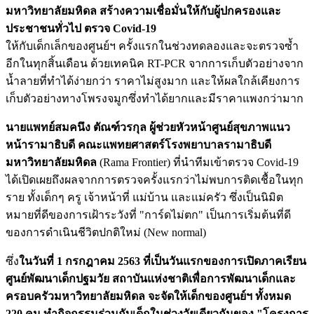
มหาวิทยาลัยมหิดล สร้างความเชื่อมั่นให้กับผู้ปกครองและ
ประชาชนทั่วไป ตรวจ Covid-19
ให้กับเด็กเล็กของศูนย์ฯ ครั้งแรกในช่วงทดลองและจะตรวจซ้ำ
อีกในทุกสิ้นเดือน ด้วยเทคนิค RT-PCR จากการเก็บตัวอย่างจาก
น้ำลายที่ทำได้ง่ายกว่า ราคาไม่สูงมาก และให้ผลใกล้เคียงการ
เก็บตัวอย่างทางโพรงจมูกซึ่งทำได้ยากและมีราคาแพงกว่ามาก
นายแพทย์สมคนึง ตัณฑ์วรกุล ผู้ช่วยหัวหน้าศูนย์สุขภาพแนว
หน้ารามาธิบดี คณะแพทยศาสตร์โรงพยาบาลรามาธิบดี
มหาวิทยาลัยมหิดล
(Rama Frontier) ที่นำทีมเข้าตรวจ Covid-19
ได้เปิดเผยถึงผลจากการตรวจครั้งแรกว่าไม่พบการติดเชื้อในทุก
ราย ทั้งเด็กๆ ครู เจ้าหน้าที่ แม่บ้าน และแม่ครัว ซึ่งเป็นนิมิต
หมายที่ดีของการเฝ้าระวังที่ "การ์ดไม่ตก" เป็นการเริ่มต้นที่ดี
ของการดำเนินชีวิตปกติใหม่ (New normal)
ซึ่ง
ในวันที่ 1 กรกฎาคม 2563 ที่เป็นวันแรกของการเปิดภาคเรียน
ศูนย์พัฒนาเด็กปฐมวัย สถาบันแห่งชาติเพื่อการพัฒนาเด็กและ
ครอบครัวมหาวิทยาลัยมหิดล จะจัดให้เด็กของศูนย์ฯ ทั้งหมด
220 คน ทำกิจกรรมร่วมกับเด็กในช่วงวัยเดียวกันของ "โครงการ