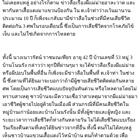
ไม่เคยลบหลู่ อย่างไรก็ตาม ข่าวลือเรื่องผีแม่ม่ายอาละวาด และ
พากันหาเสื้อแดงมาแขวนป้องกัน ใน ต.เจ้าท่าว่างเว้นมานาน
ประมาณ 10 ปี ก็เพิ่งจะกลับมามีข่าวลือในช่วงที่มีคนเสียชีวิต
ติดต่อกัน 3 ศพในรอบเดือนนี้ ซึ่งเป็นการเสียชีวิตจากโรคภัยไข้
เจ็บ และไม่ใช่เกิดจากการไหลตาย
Image
ทั้งนี้ นางเนาวรัตน์ ราชมณเฑียร อายุ 42 ปี บ้านเลขที่ 53 หมู่ 3
บ้านโนนรัง กล่าวว่า ทุกปีที่ผ่านๆมา จะได้ข่าวลือเรื่องผีแม่ม่าย
หรือผีปอบในพื้นที่อื่น ก็เพิ่งจะมีข่าวลือในพื้นที่ ต.เจ้าท่า ในช่วง
นี้ ซึ่งตามที่ได้ยินมาจะบอกว่าถ้ามีผู้ชายเสียชีวิตติดต่อกันหลาย
ศพ โดยเป็นการเสียชีวิตแบบปัจจุบันทันด่วน หรือไหลตายโดยไม่
ทราบสาเหตุ ชาวบ้านจะมีความเชื่อว่าสาเหตุมาจากผีแม่ม่ายมา
เอาชีวิตผู้ชายไปอยู่ด้วยในเมืองผี ส่วนกรณีที่มีคนเสียชีวิตใน
หมู่บ้านเก่าน้อยและบ้านโนนรังนั้น มีทั้งผู้ชายและผู้หญิง และ
ระยะเวลาการเสียชีวิตก็ห่างกันหลายวัน ไม่ได้เสียชีวิตแบบเรียง
วันเรียงคืนตามที่เคยได้ยินข่าวจากที่อื่น ทั้งนี้ ตนก็ไม่ได้ลบหลู่
เห็นชาวบ้านแขวนเสื้อแดงไว้หน้าบ้าน ตนก็ทำตามด้วย เพื่อ