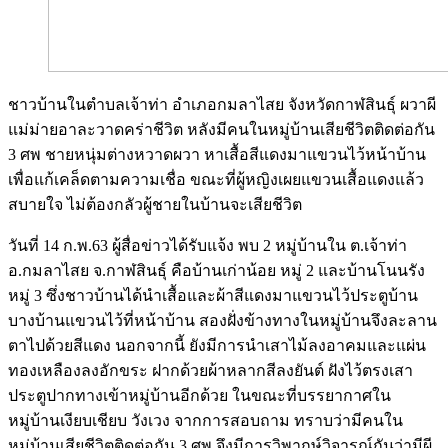
ชาวบ้านในตำบลเจ้าท่า อำเภอกมลาไสย จังหวัดกาฬสินธุ์ ผวาผี
แม่ม่ายอาละวาดคร่าชีวิต หลังมีคนในหมู่บ้านเสียชีวิตติดต่อกัน
3 ศพ ชายหนุ่มต่างหวาดผวา หาเสื้อสีแดงมาแขวนไว้หน้าบ้าน
เพื่อแก้เคล็ดตามความเชื่อ ขณะที่ผู้หญิงเผยแขวนเสื้อแดงแล้ว
สบายใจ ไม่ต้องกลัวผู้ชายในบ้านจะเสียชีวิต
วันที่ 14 ก.พ.63 ผู้สื่อข่าวได้รับแจ้ง พบ 2 หมู่บ้านใน ต.เจ้าท่า
อ.กมลาไสย จ.กาฬสินธุ์ คือบ้านเก่าน้อย หมู่ 2 และบ้านโนนรัง
หมู่ 3 ซึ่งชาวบ้านได้นำเสื้อและผ้าสีแดงมาแขวนไว้ประตูบ้าน
บางบ้านแขวนไว้ที่หน้าบ้าน สองฝั่งข้างทางในหมู่บ้านจึงละลาน
ตาไปด้วยสีแดง นอกจากนี้ ยังมีการนำเสาไม้ลงอาคมและแผ่น
ทองเหลืองลงอักขระ ฝากด้วยผ้าหลากสีลงยันต์ ฝังไว้ตรงเสา
ประตูปากทางเข้าหมู่บ้านอีกด้วย ในขณะที่บรรยากาศใน
หมู่บ้านเงียบเชียบ วังเวง จากการสอบถาม ทราบว่ามีคนใน
หมู่บ้านเสียชีวิตติดต่อกัน 3 ศพ จึงมีการวิพากษ์วิจารณ์กันว่ามีผี