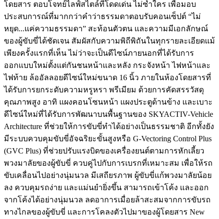
โดยสาร ตอบโจทย์ไลฟ์สไตล์ที่โดดเด่น ไม่ซ้ำใคร เพื่อมอบ
ประสบการณ์ที่มากกว่าคำว่าธรรมดาตอบรับคอนเซ็ปต์ “ไม่
หยุด...แค่ความธรรมดา” สะท้อนตัวตน และความมีเอกลักษณ์
ของผู้ขับขี่ได้ชัดเจน สัมผัสกับความพิถีพิถันในทุกรายละเอียดแม้
เพียงครั้งแรกที่เห็น ไม่ว่าจะเป็นดีไซน์ภายนอกที่ได้รับการ
ออกแบบใหม่ตั้งแต่กันชนหน้าและหลัง กระจังหน้า ไฟหน้าและ
ไฟท้าย ล้ออัลลอยดีไซน์ใหม่ขนาด 16 นิ้ว ภายในห้องโดยสารที่
ได้รับการยกระดับความหรูหรา พรีเมียม ด้วยการคัดสรรวัสดุ
คุณภาพสูง อาทิ แผงคอนโซนหน้า แผงประตูด้านข้าง และเบาะ
ดีไซน์ใหม่ที่ได้รับการพัฒนาบนพื้นฐานของ SKYACTIV-Vehicle
Architecture ที่ช่วยให้การขับขี่ทำได้อย่างเป็นธรรมชาติ อีกทั้งยัง
มีระบบควบคุมขับขี่อัจฉริยะขั้นสูงหรือ G-Vectoring Control Plus
(GVC Plus) ที่ช่วยปรับแรงบิดของเครื่องยนต์ตามการหักเลี้ยว
พวงมาลัยของผู้ขับขี่ ควบคู่ไปกับการเบรกที่เหมาะสม เพื่อให้รถ
ขับเคลื่อนไปอย่างนุ่มนวล มีเสถียรภาพ ผู้ขับขี่แก้พวงมาลัยน้อย
ลง ควบคุมรถง่าย และแม่นยำยิ่งขึ้น สามารถเข้าโค้ง และออก
จากโค้งได้อย่างนุ่มนวล ลดอาการเมื่อยล้าสะสมจากการขับรถ
ทางไกลของผู้ขับขี่ และการโคลงตัวไปมาของผู้โดยสาร New