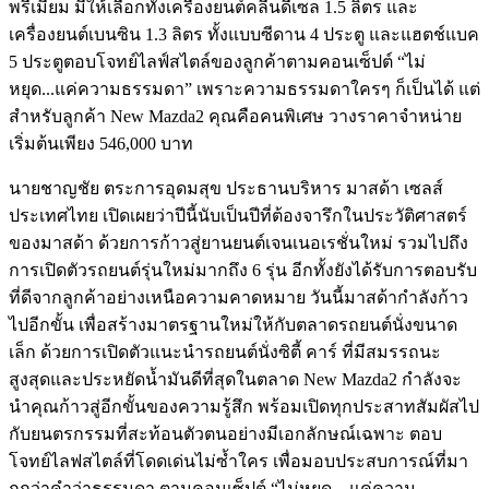
พรีเมียม มีให้เลือกทั้งเครื่องยนต์คลีนดีเซล 1.5 ลิตร และ
เครื่องยนต์เบนซิน 1.3 ลิตร ทั้งแบบซีดาน 4 ประตู และแฮตช์แบค
5 ประตูตอบโจทย์ไลฟ์สไตล์ของลูกค้าตามคอนเซ็ปต์ “ไม่
หยุด...แค่ความธรรมดา” เพราะความธรรมดาใครๆ ก็เป็นได้ แต่
สำหรับลูกค้า New Mazda2 คุณคือคนพิเศษ วางราคาจำหน่าย
เริ่มต้นเพียง 546,000 บาท
นายชาญชัย ตระการอุดมสุข ประธานบริหาร มาสด้า เซลส์
ประเทศไทย เปิดเผยว่าปีนี้นับเป็นปีที่ต้องจารึกในประวัติศาสตร์
ของมาสด้า ด้วยการก้าวสู่ยานยนต์เจนเนอเรชั่นใหม่ รวมไปถึง
การเปิดตัวรถยนต์รุ่นใหม่มากถึง 6 รุ่น อีกทั้งยังได้รับการตอบรับ
ที่ดีจากลูกค้าอย่างเหนือความคาดหมาย วันนี้มาสด้ากำลังก้าว
ไปอีกขั้น เพื่อสร้างมาตรฐานใหม่ให้กับตลาดรถยนต์นั่งขนาด
เล็ก ด้วยการเปิดตัวแนะนำรถยนต์นั่งซิตี้ คาร์ ที่มีสมรรถนะ
สูงสุดและประหยัดน้ำมันดีที่สุดในตลาด New Mazda2 กำลังจะ
นำคุณก้าวสู่อีกขั้นของความรู้สึก พร้อมเปิดทุกประสาทสัมผัสไป
กับยนตรกรรมที่สะท้อนตัวตนอย่างมีเอกลักษณ์เฉพาะ ตอบ
โจทย์ไลฟสไตล์ที่โดดเด่นไม่ซ้ำใคร เพื่อมอบประสบการณ์ที่มา
กกว่าคำว่าธรรมดา ตามคอนเซ็ปต์ “ไม่หยุด…แค่ความ