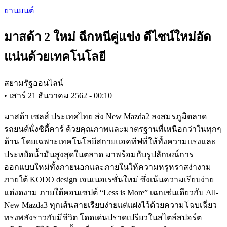
Skip
ยานยนต์
to
main
มาสด้า 2 ใหม่ ฉีกหนีคู่แข่ง ดีไซน์ใหม่อัด
content
แน่นด้วยเทคโนโลยี
สยามรัฐออนไลน์
•
เสาร์ 21 ธันวาคม 2562 - 00:10
มาสด้า เซลส์ ประเทศไทย ส่ง New Mazda2 ลงสมรภูมิตลาด
รถยนต์นั่งซิตี้คาร์ ด้วยคุณภาพและมาตรฐานที่เหนือกว่าในทุกๆ
ด้าน โดยเฉพาะเทคโนโลยีสกายแอคทีฟที่ให้ทั้งความแรงและ
ประหยัดน้ำมันสูงสุดในตลาด มาพร้อมกับรูปลักษณ์การ
ออกแบบใหม่ทั้งภายนอกและภายในให้ความหรูหราสง่างาม
ภายใต้ KODO design เจนเนอเรชั่นใหม่ ซึ่งเน้นความเรียบง่าย
แต่งดงาม ภายใต้คอนเซปต์ “Less is More” เฉกเช่นเดียวกับ All-
New Mazda3 ทุกเส้นสายเรียบง่ายแต่แฝงไว้ด้วยความโฉบเฉี่ยว
ทรงพลังราวกับมีชีวิต โดดเด่นปราดเปรียวในสไตล์สปอร์ต