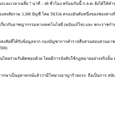
ะยะเวลาเฉลี่ย 7 นาที – 48 ชั่วโมง พร้อมกันนี้ ก.ล.ต. ยังได้ให้
ญชีต้องสงสัยรวม 3,388 บัญชี โดย TikTok ครองอันดับหนึ่งของช่องทาง
่ยวกับอาชญากรรมทางเทคโนโลยี (ฉบับแก้ไข) และ พระราชกำหนดสิน
ชีต้องสงสัยที่ได้รับข้อมูลจาก กองบัญชาการตำรวจสืบสวนสอบสวนอ
2568)
ทยร่วมรับผิดชอบด้วย โดยมีการบังคับใช้กฎหมายอย่างจริงนั้น น
ม้า มีคำพิพากษาเป็นอุทาหรณ์แล้วว่ามีโทษางอาญาร้ายแรง ถือเป็น