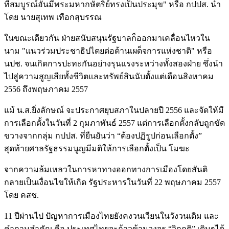
ที่สมบูรณ์อันมีพระมหากษัตริย์ทรงเป็นประมุข" หรือ กปปส. นำ
โดย นายสุเทพ เทือกสุบรรณ
ในขณะเดียวกัน ฝ่ายสนับสนุนรัฐบาลก็ออกมาเคลื่อนไหวใน
นาม "แนวร่วมประชาธิปไตยต่อต้านเผด็จการแห่งชาติ" หรือ
นปช. จนเกิดการปะทะกันอย่างรุนแรงระหว่างทั้งสองฝ่าย ซึ่งนำ
ไปสู่ความสูญเสียทั้งชีวิตและทรัพย์สินนับตั้งแต่เดือนสิงหาคม
2556 ถึงพฤษภาคม 2557
แม้ น.ส.ยิ่งลักษณ์ จะประกาศยุบสภาในปลายปี 2556 และจัดให้มี
การเลือกตั้งในวันที่ 2 กุมภาพันธ์ 2557 แต่การเลือกตั้งกลับถูกขัด
ขวางจากกลุ่ม กปปส. ที่ยืนยันว่า “ต้องปฏิรูปก่อนเลือกตั้ง”
สุดท้ายศาลรัฐธรรมนูญมีมติให้การเลือกตั้งเป็น โมฆะ
จากความล้มเหลวในการหาทางออกทางการเมืองโดยสันติ
กลายเป็นเงื่อนไขให้เกิด รัฐประหารในวันที่ 22 พฤษภาคม 2557
โดย คสช.
11 ปีผ่านไป ปัญหาการเมืองไทยยังคงวนเวียนในวังวนเดิม และ
คำถามสำคัญ คือ ประเทศไทยจะก้าวข้ามวงจร “วิกฤติ” เดิมๆได้