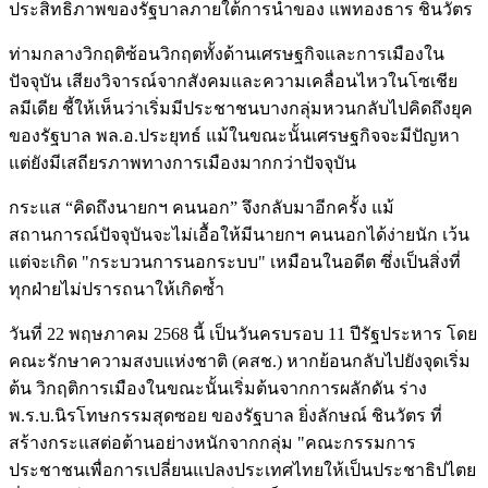
ประสิทธิภาพของรัฐบาลภายใต้การนำของ แพทองธาร ชินวัตร
ท่ามกลางวิกฤติซ้อนวิกฤตทั้งด้านเศรษฐกิจและการเมืองใน
ปัจจุบัน เสียงวิจารณ์จากสังคมและความเคลื่อนไหวในโซเชีย
ลมีเดีย ชี้ให้เห็นว่าเริ่มมีประชาชนบางกลุ่มหวนกลับไปคิดถึงยุค
ของรัฐบาล พล.อ.ประยุทธ์ แม้ในขณะนั้นเศรษฐกิจจะมีปัญหา
แต่ยังมีเสถียรภาพทางการเมืองมากกว่าปัจจุบัน
กระแส “คิดถึงนายกฯ คนนอก” จึงกลับมาอีกครั้ง แม้
สถานการณ์ปัจจุบันจะไม่เอื้อให้มีนายกฯ คนนอกได้ง่ายนัก เว้น
แต่จะเกิด "กระบวนการนอกระบบ" เหมือนในอดีต ซึ่งเป็นสิ่งที่
ทุกฝ่ายไม่ปรารถนาให้เกิดซ้ำ
วันที่ 22 พฤษภาคม 2568 นี้ เป็นวันครบรอบ 11 ปีรัฐประหาร โดย
คณะรักษาความสงบแห่งชาติ (คสช.) หากย้อนกลับไปยังจุดเริ่ม
ต้น วิกฤติการเมืองในขณะนั้นเริ่มต้นจากการผลักดัน ร่าง
พ.ร.บ.นิรโทษกรรมสุดซอย ของรัฐบาล ยิ่งลักษณ์ ชินวัตร ที่
สร้างกระแสต่อต้านอย่างหนักจากกลุ่ม "คณะกรรมการ
ประชาชนเพื่อการเปลี่ยนแปลงประเทศไทยให้เป็นประชาธิปไตย