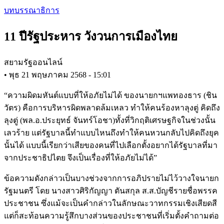
Skip
บทบรรณาธิการ
to
main
11 ปีรัฐประหาร วังวนการเมืองไทย
content
สยามรัฐออนไลน์
•
พุธ 21 พฤษภาคม 2568 - 15:01
“ความผิดมหันต์แบบที่ให้อภัยไม่ได้ ของนายกฯแพทองธาร (ชิน
วัตร) คือการบริหารผิดพลาดล้มเหลว ทำให้คนร้องหาลุงตู่ คิดถึง
ลุงตู่ (พล.อ.ประยุทธ์ จันทร์โอชา)ทั้งที่วิกฤติเศรษฐกิจในช่วงนั้น
เลวร้าย แต่รัฐบาลนี้ทำแบบไหนถึงทำให้คนหวนกลับไปคิดถึงยุค
นั้นได้ แบบนี้เรียกว่าเสียของคนที่ไปเลือกตั้งอยากได้รัฐบาลที่มา
จากประชาธิปไตย จึงเป็นเรื่องที่ให้อภัยไม่ได้”
ข้อความดังกล่าวเป็นบางช่วงจากการอภิปรายไม่ไว้วางใจนายก
รัฐมนตรี โดย นางสาวศิริกัญญา ตันสกุล ส.ส.บัญชีรายชื่อพรรค
ประชาชน ซึ่งแม้จะเป็นคำกล่าวในลักษณะวาทกรรมเชิงเสียดสี
แต่ก็สะท้อนความรู้สึกบางส่วนของประชาชนที่เริ่มตั้งคำถามต่อ