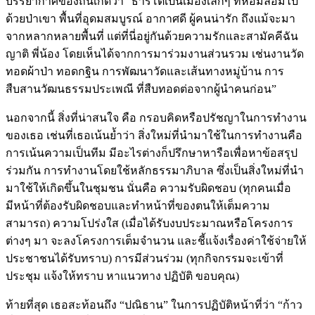
บรรยากาศของถิ่นเกิดว่า “ธารโตเป็นเมืองเล็กๆ ที่ห้อมล้อมไป
ด้วยป่าเขา พื้นที่อุดมสมบูรณ์ อากาศดี ผู้คนน่ารัก ถึงแม้จะมา
จากหลากหลายพื้นที่ แต่ที่นี่อยู่กันด้วยความรักและสามัคคีฉัน
ญาติ พี่น้อง โดยเห็นได้จากการมาร่วมงานส่วนรวม เช่นงานวัด
ทอดผ้าป่า ทอดกฐิน การพัฒนาวัดและเส้นทางหมู่บ้าน การ
สืบสานวัฒนธรรมประเพณี ที่สืบทอดต่อจากผู้นำคนก่อน”
นอกจากนี้ สิ่งที่น่าสนใจ คือ กรอบคิดหรือปรัชญาในการทำงาน
ของเธอ เช่นที่เธอเน้นย้ำว่า สิ่งใหม่ที่นำมาใช้ในการทำงานคือ
การเน้นความเป็นทีม มีอะไรต่างก็ปรึกษาหารือเพื่อหาข้อสรุป
ร่วมกัน การทำงานโดยใช้หลักธรรมาภิบาล ซึ่งเป็นสิ่งใหม่ที่นำ
มาใช้ให้เกิดขึ้นในชุมชน นั่นคือ ความรับผิดชอบ (ทุกคนเมื่อ
มีหน้าที่ต้องรับผิดชอบและทำหน้าที่ของตนให้เต็มความ
สามารถ) ความโปร่งใส (เมื่อได้รับงบประมาณหรือโครงการ
ต่างๆ มา จะลงโครงการเต็มจำนวน และชี้แจ้งเรื่องค่าใช้จ่ายให้
ประชาชนได้รับทราบ) การมีส่วนร่วม (ทุกกิจกรรมจะเข้าที่
ประชุม แจ้งให้ทราบ หาแนวทาง ปฏิบัติ ขอบคุณ)
ท้ายที่สุด เธอสะท้อนถึง “ปณิธาน” ในการปฏิบัติหน้าที่ว่า “ก้าว