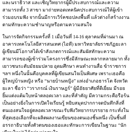
และนราธิวาส และเชิญวิทยากรผู้มีประสบการณ์และความ
สามารถทั้ง 3 สาขา มาถ่ายทอดเทคนิคประสบการณ์ให้ผู้เข้า
ร่วมอบรมฟัง จากนั้นมีการเวิร์คชอปลงพื้นที่ แล้วต่างก็สร้างงาน
ตามทักษะความชำนาญหรือตามความสนใจ
ในการจัดกิจกรรมครั้งที่ 1 เมื่อวันที่ 14-16 ตุลาคมที่ผ่านมา ณ
อาคารเทคโนโลยีสารสนเทศ (ไอที) มหาวิทยาลัยราชภัฏยะลา
ผู้เขียนมีโอกาสได้เข้าสังเกตการณ์และสัมผัสทักษะความ
สามารถของผู้เข้าร่วมโครงการซึ่งมีลักษณะหลากหลายมาก ทั้ง
เยาวชนระดับมัธยมปลาย อุดมศึกษา คนทำงานสื่อ ข้าราชการ
ฯลฯ หนึ่งในนั้นคือบุคคลที่ผู้เขียนสนใจเป็นพิเศษ เพราะเธอคือ
ผู้ใหญ่บ้านหญิง หรือ “นายบ้านหญิง” แห่งอำเภอธารโต จังหวัด
ยะลา ชื่อว่า “วราภรณ์ เงินราษฎร์” ผู้มีอัธยาศัยที่ดีเยี่ยม มีรอย
ยิ้มแต่งแต้มใบหน้าตลอดเวลา และที่สำคัญ มีความกระตือรือร้น
เป็นอย่างยิ่งในการเปิดใจเรียนรู้ หยิบสมุดปากกาจดบันทึกสิ่งที่
ตนเองสนใจอยู่ตลอดเวลาขณะรับฟังวิทยากรบรรยาย กระทั่งใน
ที่สุดเธอเลือกที่จะผลิตผลงานเขียนของตนเองชิ้นหนึ่ง เป็นชิ้นที่
อรรถาธิบายทั้งตัวตนของเธอและทักษะการเขียนในฐานะ “นัก