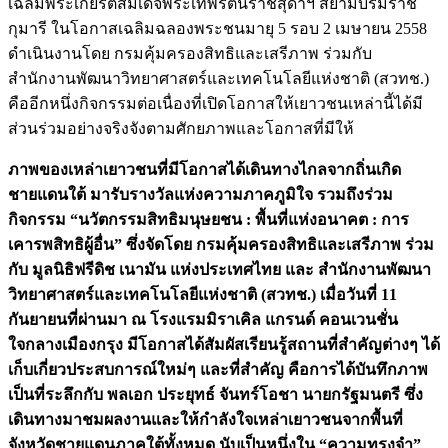
เฉลิมพระเกียรติสมเด็จพระเทพรัตนราชสุดาฯ สยามบรมราช
กุมารี ในโอกาสเฉลิมฉลองพระชนมายุ 5 รอบ 2 เมษายน 2558
ดำเนินงานโดย กรมคุ้มครองสิทธิและเสรีภาพ ร่วมกับ
สำนักงานพัฒนาวิทยาศาสตร์และเทคโนโลยีแห่งชาติ (สวทช.)
คืออีกหนึ่งกิจกรรมต่อเนื่องที่เปิดโอกาสให้เยาวชนเหล่านี้ได้มี
ส่วนร่วมอย่างจริงจังตามศักยภาพและโอกาสที่มีให้
ภาพของเหล่าเยาวชนที่มีโอกาสได้เดินทางไกลจากถิ่นเกิด
ชายแดนใต้ มารับรางวัลแห่งความภาคภูมิใจ รวมถึงร่วม
กิจกรรม “นวัตกรรมสิทธิมนุษยชน : พื้นที่แห่งอนาคต : การ
เคารพสิทธิผู้อื่น” ซึ่งจัดโดย กรมคุ้มครองสิทธิและเสรีภาพ ร่วม
กับ มูลนิธิฟรีดิช เนามัน แห่งประเทศไทย และ สำนักงานพัฒนา
วิทยาศาสตร์และเทคโนโลยีแห่งชาติ (สวทช.) เมื่อวันที่ 11
กันยายนที่ผ่านมา ณ โรงแรมมิราเคิล แกรนด์ คอนเวนชั่น
ใจกลางเมืองกรุง มีโอกาสได้สัมผัสเรียนรู้สถานที่สำคัญต่างๆ ได้
เก็บเกี่ยวประสบการณ์ใหม่ๆ และที่สำคัญ คือการได้บันทึกภาพ
เป็นที่ระลึกกับ พลเอก ประยุทธ์ จันทร์โอชา นายกรัฐมนตรี ซึ่ง
เดินทางมาชมผลงานและให้กำลังใจเหล่าเยาวชนจากพื้นที่
จังหวัดชายแดนภาคใต้ทั้งหมด นับเป็นหนึ่งใน “ความทรงจำ”