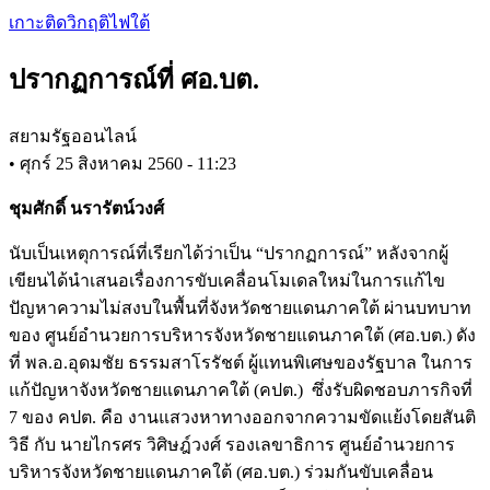
Skip
เกาะติดวิกฤติไฟใต้
to
main
ปรากฏการณ์ที่ ศอ.บต.
content
สยามรัฐออนไลน์
•
ศุกร์ 25 สิงหาคม 2560 - 11:23
ชุมศักดิ์ นรารัตน์วงศ์
นับเป็นเหตุการณ์ที่เรียกได้ว่าเป็น “ปรากฏการณ์” หลังจากผู้
เขียนได้นำเสนอเรื่องการขับเคลื่อนโมเดลใหม่ในการแก้ไข
ปัญหาความไม่สงบในพื้นที่จังหวัดชายแดนภาคใต้ ผ่านบทบาท
ของ ศูนย์อำนวยการบริหารจังหวัดชายแดนภาคใต้ (ศอ.บต.) ดัง
ที่ พล.อ.อุดมชัย ธรรมสาโรรัชต์ ผู้แทนพิเศษของรัฐบาล ในการ
แก้ปัญหาจังหวัดชายแดนภาคใต้ (คปต.) ซึ่งรับผิดชอบภารกิจที่
7 ของ คปต. คือ งานแสวงหาทางออกจากความขัดแย้งโดยสันติ
วิธี กับ นายไกรศร วิศิษฎ์วงศ์ รองเลขาธิการ ศูนย์อำนวยการ
บริหารจังหวัดชายแดนภาคใต้ (ศอ.บต.) ร่วมกันขับเคลื่อน