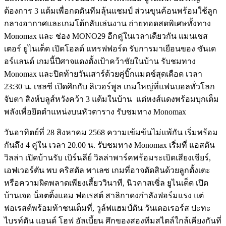
ต้องการ 3 แต้มเพื่อกดดันทีมลุ้นแชมป์ ส่วนขุนค้อนพร้อมใช้ลูก
กลางอากาศและเกมโต้กลับเล่นงาน ถ่ายทอดสดพิเศษทั้งทาง
Monomax และ ช่อง MONO29 อีกคู่ในเวลาเดียวกัน แมนเชส
เตอร์ ยูไนเต็ด เปิดโอลด์ แทรฟฟอร์ด รับการมาเยือนของ ซันเด
อร์แลนด์ เกมนี้ปีศาจแดงตั้งเป้าคว้าชัยในบ้าน รับชมทาง
Monomax และปิดท้ายวันเสาร์ด้วยคู่บิ๊กแมตช์สุดเดือด เวลา
23:30 น. เชลซี เปิดศึกกับ ลิเวอร์พูล เกมใหญ่ที่แฟนบอลทั่วโลก
จับตา สิงห์บลูส์หวังคว้า 3 แต้มในบ้าน แต่หงส์แดงพร้อมบุกเต็ม
พลังเพื่อยึดตำแหน่งบนหัวตาราง รับชมทาง Monomax
วันอาทิตย์ที่ 28 สิงหาคม 2568 ความเข้มข้นไม่แพ้กัน เริ่มพร้อม
กันถึง 4 คู่ใน เวลา 20.00 น. รับชมทาง Monomax เริ่มที่ แอสตัน
วิลล่า เปิดบ้านรับ เบิร์นลีย์ วิลล่าพาร์คพร้อมระเบิดเสียงเชียร์,
เอฟเวอร์ตัน พบ คริสตัล พาเลซ เกมที่อาจตัดสินด้วยลูกตั้งเตะ
หรือความผิดพลาดเพียงเสี้ยววินาที, นิวคาสเซิ่ล ยูไนเต็ด เปิด
บ้านเจอ น็อตติ้งแฮม ฟอเรสต์ สาลิกาดงกำลังฟอร์มแรง แต่
ฟอเรสต์พร้อมท้าชนเต็มที่, วูล์ฟแฮมป์ตัน วันเดอเรอร์ส ปะทะ
ไบรท์ตัน แอนด์ โฮฟ อัลเบี้ยน ศึกของสองทีมสไตล์ใกล้เคียงกันที่