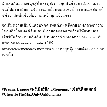
มักเล่นกันอย่างสนุกสูสี และคู่ส่งท้ายสุดมันส์ เวลา 22:30 น. เบ
รนท์ฟอร์ด เปิดบ้านรับการมาเยือนของแชมป์เก่า แมนเชสเตอร์
ซิตี้ เจ้าถิ่นขึ้นชื่อเรื่องเกมเหย้าสุดแข็งแกร่ง
จัดเต็มความเข้มข้นครบทุกคู่ ตั้งแต่เกมหนีตาย เกมกลางตาราง
ไปจนถึงบิ๊กแมตช์ลุ้นแชมป์ ถ่ายทอดสดครบถ้วนให้แฟนบอล
เชียร์มันส์กันแบบเต็มอิ่ม! รับชมการถ่ายทอดทาง Monomax กับ
แพ็กเกจ Monomax Standard ได้ที่
https://www.monomax.me/qr/vXt4 ราคาสุดคุ้มรายเดือน 299 บาท
เท่านั้น!!!
Image
Image
#PremierLeague #พรีเมียร์ลีก #Monomax #เชียร์เต็มแมกซ์
#CheerToTheMaxOnlyOnMonomax