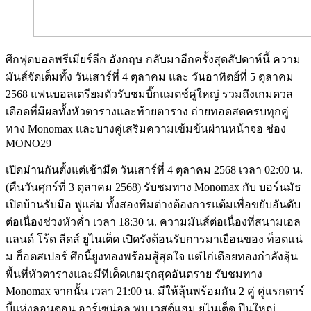
ศึกฟุตบอลพรีเมียร์ลีก อังกฤษ กลับมาอีกครั้งสุดสัปดาห์นี้ ความ
มันส์จัดเต็มทั้ง วันเสาร์ที่ 4 ตุลาคม และ วันอาทิตย์ที่ 5 ตุลาคม
2568 แฟนบอลเตรียมตัวรับชมบิ๊กแมตช์คู่ใหญ่ รวมถึงเกมดวล
เดือดที่มีผลทั้งหัวตารางและท้ายตาราง ถ่ายทอดสดครบทุกคู่
ทาง Monomax และบางคู่เสริมความเข้มข้นผ่านหน้าจอ ช่อง
MONO29
เปิดม่านกันตั้งแต่เช้ามืด วันเสาร์ที่ 4 ตุลาคม 2568 เวลา 02:00 น.
(คืนวันศุกร์ที่ 3 ตุลาคม 2568) รับชมทาง Monomax กับ บอร์นมัธ
เปิดบ้านรับมือ ฟูแล่ม ทั้งสองทีมต่างต้องการแต้มเพื่อขยับอันดับ
ต่อเนื่องช่วงหัวค่ำ เวลา 18:30 น. ความมันส์ต่อเนื่องที่สนามเอล
แลนด์ โร้ด ลีดส์ ยูไนเต็ด เปิดรังต้อนรับการมาเยือนของ ท็อตแน่
ม ฮ็อตสเปอร์ ศึกนี้ยูงทองพร้อมสู้สุดใจ แต่ไก่เดือยทองกำลังลุ้น
พื้นที่หัวตารางและมีทีเด็ดเกมรุกสุดอันตราย รับชมทาง
Monomax จากนั้น เวลา 21:00 น. มีให้ลุ้นพร้อมกัน 2 คู่ คู่แรกดาร์
บี้แห่งลอนดอน อาร์เซน่อล พบ เวสต์แฮม ยูไนเต็ด ปืนใหญ่