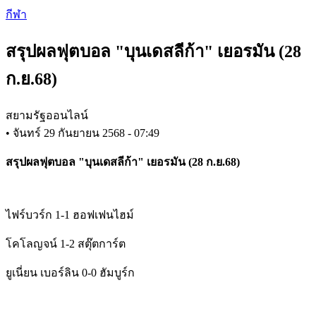
Skip
กีฬา
to
main
สรุปผลฟุตบอล "บุนเดสลีก้า" เยอรมัน (28
content
ก.ย.68)
สยามรัฐออนไลน์
•
จันทร์ 29 กันยายน 2568 - 07:49
สรุปผลฟุตบอล "บุนเดสลีก้า" เยอรมัน (28 ก.ย.68)
ไฟร์บวร์ก 1-1 ฮอฟเฟนไฮม์
โคโลญจน์ 1-2 สตุ๊ตการ์ต
ยูเนี่ยน เบอร์ลิน 0-0 ฮัมบูร์ก