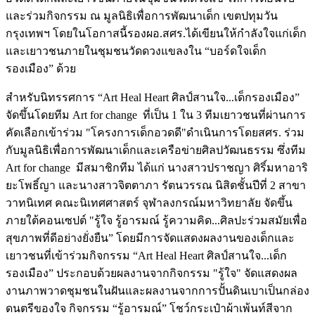
และร่วมกิจกรรม ณ มูลนิธิเพื่อการพัฒนาเด็ก เขตปทุมวัน
กรุงเทพฯ โดยในโอกาสนี้รองผอ.สศร.ได้เขียนให้กำลังใจแก่เด็ก
และเยาวชนภายในชุมชนวัดดวงแขลงใน “บอร์ดใจเด็ก
รองเมือง” ด้วย
สำหรับนิทรรศการ “Art Heal Heart ศิลป์สานใจ...เด็กรองเมือง”
จัดขึ้นโดยทีม Art for change ที่เป็น 1 ใน 3 ทีมเยาวชนที่ผ่านการ
คัดเลือกเข้าร่วม "โครงการเด็กอวดดี"ดำเนินการโดยสศร. ร่วม
กับมูลนิธิเพื่อการพัฒนาเด็กและเครือข่ายศิลปวัฒนธรรม ซึ่งทีม
Art for change มีสมาชิกทีม ได้แก่ นางสาวปราชญา ศิริ์มหาอาริ
ยะโพธิ์ญา และนางสาวจิตตาภา รัตนวรรณ นิสิตชั้นปีที่ 2 สาขา
วาทนิเทศ คณะนิเทศศาสตร์ จุฬาลงกรณ์มหาวิทยาลัย จัดขึ้น
ภายใต้คอนเซปต์ "รู้ใจ รู้อารมณ์ รู้ความคิด...ศิลปะร่วมสมัยเพื่อ
สุขภาพที่ดีอย่างยั่งยืน” โดยมีการจัดแสดงผลงานของเด็กและ
เยาวชนที่เข้าร่วมกิจกรรม “Art Heal Heart ศิลป์สานใจ...เด็ก
รองเมือง” ประกอบด้วยผลงานจากกิจกรรม "รู้ใจ" จัดแสดงผล
งานภาพวาดชุมชนในฝันและผลงานจากการปั้นดินเบาเป็นกล่อง
ดนตรีของใจ กิจกรรม “รู้อารมณ์” โชว์กระเป๋าผ้าเพ้นท์สีจาก