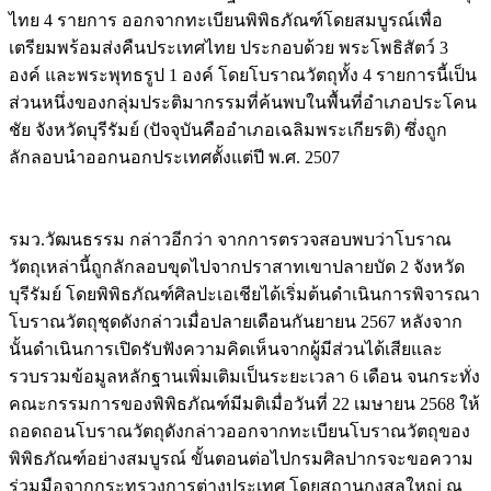
ไทย 4 รายการ ออกจากทะเบียนพิพิธภัณฑ์โดยสมบูรณ์เพื่อ
เตรียมพร้อมส่งคืนประเทศไทย ประกอบด้วย พระโพธิสัตว์ 3
องค์ และพระพุทธรูป 1 องค์ โดยโบราณวัตถุทั้ง 4 รายการนี้เป็น
ส่วนหนึ่งของกลุ่มประติมากรรมที่ค้นพบในพื้นที่อำเภอประโคน
ชัย จังหวัดบุรีรัมย์ (ปัจจุบันคืออำเภอเฉลิมพระเกียรติ) ซึ่งถูก
ลักลอบนำออกนอกประเทศตั้งแต่ปี พ.ศ. 2507
Image
รมว.วัฒนธรรม กล่าวอีกว่า จากการตรวจสอบพบว่าโบราณ
วัตถุเหล่านี้ถูกลักลอบขุดไปจากปราสาทเขาปลายบัด 2 จังหวัด
บุรีรัมย์ โดยพิพิธภัณฑ์ศิลปะเอเชียได้เริ่มต้นดำเนินการพิจารณา
โบราณวัตถุชุดดังกล่าวเมื่อปลายเดือนกันยายน 2567 หลังจาก
นั้นดำเนินการเปิดรับฟังความคิดเห็นจากผู้มีส่วนได้เสียและ
รวบรวมข้อมูลหลักฐานเพิ่มเติมเป็นระยะเวลา 6 เดือน จนกระทั่ง
คณะกรรมการของพิพิธภัณฑ์มีมติเมื่อวันที่ 22 เมษายน 2568 ให้
ถอดถอนโบราณวัตถุดังกล่าวออกจากทะเบียนโบราณวัตถุของ
พิพิธภัณฑ์อย่างสมบูรณ์ ขั้นตอนต่อไปกรมศิลปากรจะขอความ
ร่วมมือจากกระทรวงการต่างประเทศ โดยสถานกงสุลใหญ่ ณ