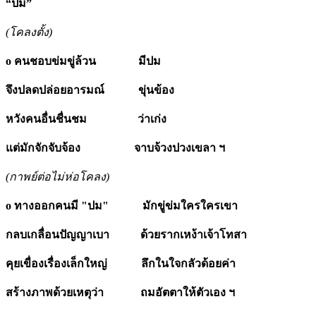
“ปม”
(โคลงตั้ง)
o คนชอบข่มขู่ล้วน มีปม
จึงปลดปล่อยอารมณ์ ขุ่นข้อง
หวังคนอื่นชื่นชม ว่าเก่ง
แต่มักจักจับจ้อง จาบจ้วงปวงเขลา ฯ
(กาพย์ต่อไม่ห่อโคลง)
o ทางออกคนมี "ปม" มักขู่ข่มใครใครเขา
กลบเกลื่อนปัญญาเบา ด้วยรากเหง้าเจ้าโทสา
คุยเขื่องเรื่องเล็กใหญ่ ลึกในใจกลัวด้อยค่า
สร้างภาพด้วยเหตุว่า ถมอัตตาให้ตัวเอง ฯ