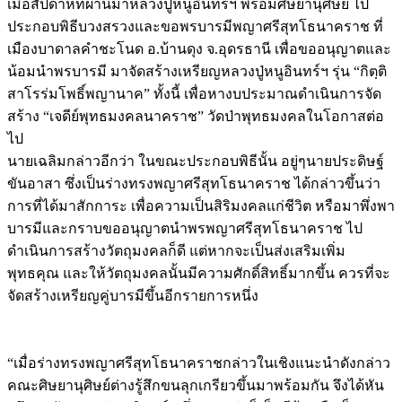
เมื่อสัปดาห์ที่ผ่านมาหลวงปู่หนูอินทร์ฯ พร้อมศิษยานุศิษย์ ไป
ประกอบพิธีบวงสรวงและขอพรบารมีพญาศรีสุทโธนาคราช ที่
เมืองบาดาลคำชะโนด อ.บ้านดุง จ.อุดรธานี เพื่อขออนุญาตและ
น้อมนำพรบารมี มาจัดสร้างเหรียญหลวงปู่หนูอินทร์ฯ รุ่น “กิตฺติ
สาโรร่มโพธิ์พญานาค” ทั้งนี้ เพื่อหางบประมาณดำเนินการจัด
สร้าง “เจดีย์พุทธมงคลนาคราช” วัดป่าพุทธมงคลในโอกาสต่อ
ไป
นายเฉลิมกล่าวอีกว่า ในขณะประกอบพิธีนั้น อยู่ๆนายประดิษฐ์
ขันอาสา ซึ่งเป็นร่างทรงพญาศรีสุทโธนาคราช ได้กล่าวขึ้นว่า
การที่ได้มาสักการะ เพื่อความเป็นสิริมงคลแก่ชีวิต หรือมาพึ่งพา
บารมีและกราบขออนุญาตนำพรพญาศรีสุทโธนาคราช ไป
ดำเนินการสร้างวัตถุมงคลก็ดี แต่หากจะเป็นส่งเสริมเพิ่ม
พุทธคุณ และให้วัตถุมงคลนั้นมีความศักดิ์สิทธิ์มากขึ้น ควรที่จะ
จัดสร้างเหรียญคู่บารมีขึ้นอีกรายการหนึ่ง
Image
“เมื่อร่างทรงพญาศรีสุทโธนาคราชกล่าวในเชิงแนะนำดังกล่าว
คณะศิษยานุศิษย์ต่างรู้สึกขนลุกเกรียวขึ้นมาพร้อมกัน จึงได้หัน