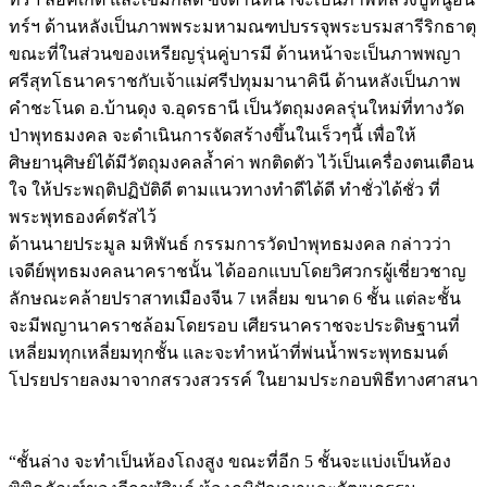
ทร์ฯ ด้านหลังเป็นภาพพระมหามณฑปบรรจุพระบรมสารีริกธาตุ
ขณะที่ในส่วนของเหรียญรุ่นคู่บารมี ด้านหน้าจะเป็นภาพพญา
ศรีสุทโธนาคราชกับเจ้าแม่ศรีปทุมมานาคินี ด้านหลังเป็นภาพ
คำชะโนด อ.บ้านดุง จ.อุดรธานี เป็นวัตถุมงคลรุ่นใหม่ที่ทางวัด
ป่าพุทธมงคล จะดำเนินการจัดสร้างขึ้นในเร็วๆนี้ เพื่อให้
ศิษยานุศิษย์ได้มีวัตถุมงคลล้ำค่า พกติดตัว ไว้เป็นเครื่องตนเตือน
ใจ ให้ประพฤติปฏิบัติดี ตามแนวทางทำดีได้ดี ทำชั่วได้ชั่ว ที่
พระพุทธองค์ตรัสไว้
ด้านนายประมูล มหิพันธ์ กรรมการวัดป่าพุทธมงคล กล่าวว่า
เจดีย์พุทธมงคลนาคราชนั้น ได้ออกแบบโดยวิศวกรผู้เชี่ยวชาญ
ลักษณะคล้ายปราสาทเมืองจีน 7 เหลี่ยม ขนาด 6 ชั้น แต่ละชั้น
จะมีพญานาคราชล้อมโดยรอบ เศียรนาคราชจะประดิษฐานที่
เหลี่ยมทุกเหลี่ยมทุกชั้น และจะทำหน้าที่พ่นน้ำพระพุทธมนต์
โปรยปรายลงมาจากสรวงสวรรค์ ในยามประกอบพิธีทางศาสนา
Image
“ชั้นล่าง จะทำเป็นห้องโถงสูง ขณะที่อีก 5 ชั้นจะแบ่งเป็นห้อง