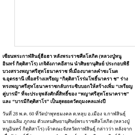
เซียนพระกาฬสินธุ์ฮือฮา หลังพระราชศีลโสภิต (หลวงปู่หนู
อินทร์ กิตฺติสาโร) เกจิดังภาคอีสาน นำศิษยานุศิษย์ ประกอบพิธี
บวงสรวงพญาศรีสุทโธนาคราช ที่เมืองบาดาลคำชะโนด
จ.อุดรธานี เพื่อสร้างเหรียญ “กิตฺติสาโรร่มโพธิ์นาครา ช” ร่าง
ทรงพญาศรีสุทโธนาคราชกลับกระซิบบอกให้สร้างเพิ่ม “เหรียญ
คู่บารมี” ที่จะประจุพลังศักดิ์สิทธิ์ของ “พญาศรีสุทโธนาคราช”
และ “บารมีกิตฺติสาโร” เป็นสุดยอดวัตถุมงคลแห่งปี
วันที่ 28 พ.ค. 60 ที่วัดป่าพุทธมงคล ต.หลุบ อ.เมือง จ.กาฬสินธุ์
นายเฉลิม ภูกลม ตัวแทนศิษยานุศิษย์พระราชศีลโสภิต (หลวงปู่
หนูอินทร์ กิตฺติสาโร) เจ้าคณะจังหวัดกาฬสินธุ์ กล่าวว่า หลังจาก