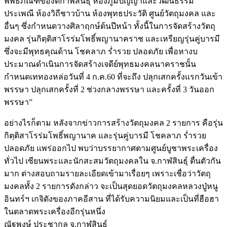
พิพิธภัณฑ์ของดีกาฬสินธุ์ ห้องภูมิปัญญาและวัฒนธรรม
ประเพณี ห้องวิถีชาวบ้าน ห้องพุทธประวัติ ศูนย์วัตถุมงคล และ
อื่นๆ ซึ่งกำหนดวางศิลาฤกษ์ต้นปีหน้า ทั้งนี้ในการจัดสร้างวัตถุ
มงคล รุ่นกิตฺติสาโรร่มโพธิ์พญานาคราช และเหรียญรุ่นคู่บารมี
ซึ่งจะมีพุทธคุณด้าน โชคลาภ ร่ำรวย ปลอดภัย เพื่อหางบ
ประมาณดำเนินการจัดสร้างเจดีย์พุทธมงคลนาคราชนั้น
กำหนดเททองหล่อวันที่ 4 ก.ค.60 ที่จะถึง ปลุกเสกครั้งแรกวันเข้า
พรรษา ปลุกเสกครั้งที่ 2 ช่วงกลางพรรษา และครั้งที่ 3 วันออก
พรรษา”
อย่างไรก็ตาม หลังจากข่าวการสร้างวัตถุมงคล 2 รายการ คือรุ่น
กิตฺติสาโรร่มโพธิ์พญานาค และรุ่นคู่บารมี โชคลาภ ร่ำรวย
ปลอดภัย แพร่ออกไป พบว่าบรรยากาศตามศูนย์บูชาพระเครื่อง
ทั่วไป เซียนพระและนักสะสมวัตถุมงคลใน จ.กาฬสินธุ์ ตื่นตัวกัน
มาก ต่างสอบถามรายละเอียดเข้ามาเรื่อยๆ เพราะเชื่อว่าวัตถุ
มงคลทั้ง 2 รายการดังกล่าว จะเป็นสุดยอดวัตถุมงคลหลวงปู่หนู
อินทร์ฯ เกจิดังของภาคอีสาน ที่ได้รับความนิยมและเป็นที่ฮือฮา
ในตลาดพระเครื่องอีกรุ่นหนึ่ง
ณัฐพงษ์ ประชากูล จ.กาฬสินธุ์