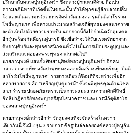
ปรึกษากับหลวงปู่หนูอินทร์ฯ ซึ่งหลวงปู่ฯก็เห็นดีด้วย ถือเป็น
ความอภินิหารที่เกิดขึ้นในขณะนั้น ทำให้ทุกคนรู้สึกปลาบปลื้ม
ใจ และเกิดความหวังว่าการจัดทำวัตถุมงคล รุ่นกิตฺติสาโรร่วม
โพธิ์พญานาค เพื่อหางบประมาณสร้างเจดีย์พุทธมงคลนาคราช
จะดำเนินไปด้วยความราบรื่น นอกจากนี้ยังได้กำเนิดวัตถุมงคล
อีกรุ่นพร้อมกันคือรุ่นคู่บารมี ซึ่งเชื่อว่าจะได้รับแรงศรัทธาจาก
ศิษยานุศิษย์และพุทธศาสนิกชนทั่วไป เป็นการเปิดประตูบุญ และ
ส่งเสริมและต่อยอดพระพุทธศาสนาต่อไป”
นายภานุพงษ์ แสนกั้ง ศิษยานุศิษย์หลวงปู่หนูอินทร์ฯ อีกคน
กล่าวว่า จากที่ทางวัดป่าพุทธมงคลจะจัดสร้างเพียงเหรียญ “กิตฺติ
สาโรร่มโพธิ์พญานาค” รายการเดียว ก็จึงมติที่จะสร้างเพิ่มอีก
หลายรายการ คือ “เหรียญรุ่นคู่บารมี” ซึ่งจะมีพุทธคุณด้านโชค
ลาภ ร่ำรวย ปลอดภัย เพราะเป็นการผสมผสานความศักดิ์สิทธิ์
อิทธิปาฏิหาริย์ของพญาศรีสุทโธนาคราช และบารมีกิตฺติสาโร
ของหลวงปู่หนูอินทร์ฯ
นายภานุพงษ์กล่าวอีกว่า วัตถุมงคลที่จะจัดสร้างในคราว
เดียวกันนี้ จึงมี 2 รุ่น 3 รายการ คือรูปหล่อลอยองค์หลวงปู่หนูอิน
ทร์ฯ ล็อคเก๊ต และเข็มกลัด ซึ่งด้านหน้าจะเป็นภาพหลวงปู่หนูอิน