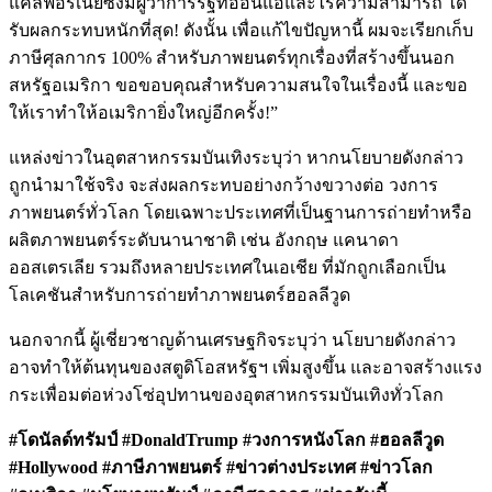
แคลิฟอร์เนียซึ่งมีผู้ว่าการรัฐที่อ่อนแอและไร้ความสามารถ ได้
รับผลกระทบหนักที่สุด! ดังนั้น เพื่อแก้ไขปัญหานี้ ผมจะเรียกเก็บ
ภาษีศุลกากร 100% สำหรับภาพยนตร์ทุกเรื่องที่สร้างขึ้นนอก
สหรัฐอเมริกา ขอขอบคุณสำหรับความสนใจในเรื่องนี้ และขอ
ให้เราทำให้อเมริกายิ่งใหญ่อีกครั้ง!”
แหล่งข่าวในอุตสาหกรรมบันเทิงระบุว่า หากนโยบายดังกล่าว
ถูกนำมาใช้จริง จะส่งผลกระทบอย่างกว้างขวางต่อ วงการ
ภาพยนตร์ทั่วโลก โดยเฉพาะประเทศที่เป็นฐานการถ่ายทำหรือ
ผลิตภาพยนตร์ระดับนานาชาติ เช่น อังกฤษ แคนาดา
ออสเตรเลีย รวมถึงหลายประเทศในเอเชีย ที่มักถูกเลือกเป็น
โลเคชันสำหรับการถ่ายทำภาพยนตร์ฮอลลีวูด
นอกจากนี้ ผู้เชี่ยวชาญด้านเศรษฐกิจระบุว่า นโยบายดังกล่าว
อาจทำให้ต้นทุนของสตูดิโอสหรัฐฯ เพิ่มสูงขึ้น และอาจสร้างแรง
กระเพื่อมต่อห่วงโซ่อุปทานของอุตสาหกรรมบันเทิงทั่วโลก
#โดนัลด์ทรัมป์ #DonaldTrump #วงการหนังโลก #ฮอลลีวูด
#Hollywood #ภาษีภาพยนตร์ #ข่าวต่างประเทศ #ข่าวโลก