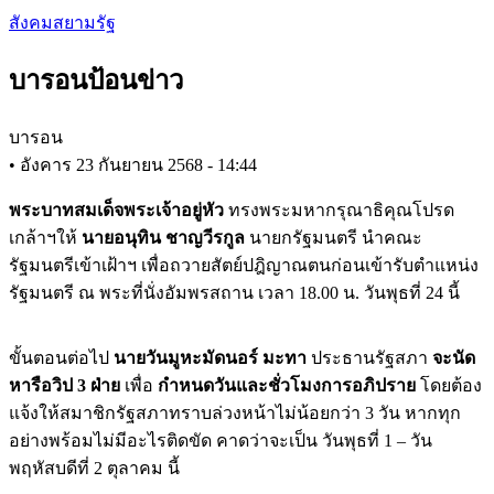
Skip
สังคมสยามรัฐ
to
main
บารอนป้อนข่าว
content
บารอน
•
อังคาร 23 กันยายน 2568 - 14:44
พระบาทสมเด็จพระเจ้าอยู่หัว
ทรงพระมหากรุณาธิคุณโปรด
เกล้าฯให้
นายอนุทิน ชาญวีรกูล
นายกรัฐมนตรี นำคณะ
รัฐมนตรีเข้าเฝ้าฯ เพื่อถวายสัตย์ปฎิญาณตนก่อนเข้ารับตำแหน่ง
รัฐมนตรี ณ พระที่นั่งอัมพรสถาน เวลา 18.00 น. วันพุธที่ 24 นี้
ขั้นตอนต่อไป
นายวันมูหะมัดนอร์ มะทา
ประธานรัฐสภา
จะนัด
หารือวิป 3 ฝ่าย
เพื่อ
กำหนดวันและชั่วโมงการอภิปราย
โดยต้อง
แจ้งให้สมาชิกรัฐสภาทราบล่วงหน้าไม่น้อยกว่า 3 วัน หากทุก
อย่างพร้อมไม่มีอะไรติดขัด คาดว่าจะเป็น วันพุธที่ 1 – วัน
พฤหัสบดีที่ 2 ตุลาคม นี้