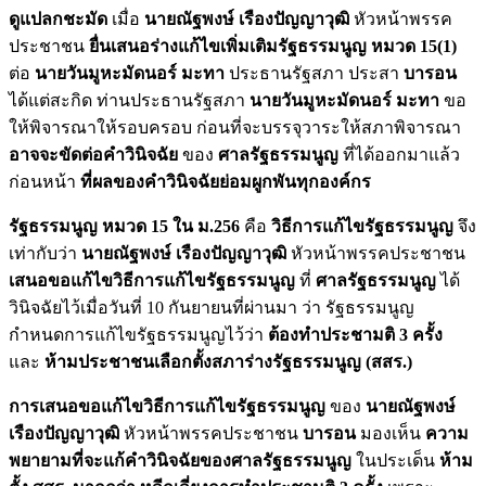
ดูแปลกชะมัด
เมื่อ
นายณัฐพงษ์ เรืองปัญญาวุฒิ
หัวหน้าพรรค
ประชาชน
ยื่นเสนอร่างแก้ไขเพิ่มเติมรัฐธรรมนูญ หมวด 15(1)
ต่อ
นายวันมูหะมัดนอร์ มะทา
ประธานรัฐสภา ประสา
บารอน
ได้แต่สะกิด ท่านประธานรัฐสภา
นายวันมูหะมัดนอร์ มะทา
ขอ
ให้พิจารณาให้รอบครอบ ก่อนที่จะบรรจุวาระให้สภาพิจารณา
อาจจะขัดต่อคำวินิจฉัย
ของ
ศาลรัฐธรรมนูญ
ที่ได้ออกมาแล้ว
ก่อนหน้า
ที่ผลของคำวินิจฉัยย่อมผูกพันทุกองค์กร
รัฐธรรมนูญ หมวด 15 ใน ม.256
คือ
วิธีการแก้ไขรัฐธรรมนูญ
จึง
เท่ากับว่า
นายณัฐพงษ์ เรืองปัญญาวุฒิ
หัวหน้าพรรคประชาชน
เสนอขอแก้ไขวิธีการแก้ไขรัฐธรรมนูญ
ที่
ศาลรัฐธรรมนูญ
ได้
วินิจฉัยไว้เมื่อวันที่ 10 กันยายนที่ผ่านมา ว่า รัฐธรรมนูญ
กำหนดการแก้ไขรัฐธรรมนูญไว้ว่า
ต้องทำประชามติ 3 ครั้ง
และ
ห้ามประชาชนเลือกตั้งสภาร่างรัฐธรรมนูญ (สสร.)
การเสนอขอแก้ไขวิธีการแก้ไขรัฐธรรมนูญ
ของ
นายณัฐพงษ์
เรืองปัญญาวุฒิ
หัวหน้าพรรคประชาชน
บารอน
มองเห็น
ความ
พยายามที่จะแก้คำวินิจฉัยของศาลรัฐธรรมนูญ
ในประเด็น
ห้าม