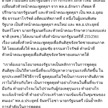
ฝ่ายความมั่นคง และรัฐมนตรีว่าการกระทรวงกลาโหม ได้เสนอ
เปลี่ยนตัวหัวหน้าคณะพูดคุยฯ จาก พล.อ.อักษรา เกิดผล ที่
ปรึกษานายกรัฐมนตรี และหัวหน้าคณะพูดคุยฯ เป็น พล.อ.อุดม
ชัย ธรรมสาโรรัชต์ อดีตแม่ทัพภาคที่ 4 หนึ่งในผู้แทนพิเศษ
รัฐบาล เป็นหัวหน้าคณะพูดคุยฯ คนใหม่ และ พล.อ.ประยุทธ์
จันทร์โอชา นายกรัฐมนตรีและหัวหน้าคณะรักษาความสงบแห่ง
ชาติ (คสช.) ได้ลงนามคำสั่งสำนักนายกรัฐมนตรีที่ 255/2561
เรื่อง แต่งตั้งหัวหน้าคณะพูดคุยเพื่อสันติสุขจังหวัดชายแดนภาค
ใต้ โดยแต่งตั้งให้ พล.อ.อุดมชัย ธรรมสาโรรัชต์ ทำหน้าที่
หัวหน้าคณะพูดคุยเพื่อสันติสุขจังหวัดชายแดนภาคใต้
“เราต้องเอานโยบายของรัฐบาลเป็นหลักการในการพูดคุย
สันติสุข เป็นวิถีทางหนึ่งที่จะแก้ปัญหาความรุนแรงที่เกิดขึ้น ใน
ทุกประเทศก็ใช้วิธีการนี้ พูดคุยแต่ไม่ใช่เป็นการเจรจาสันติภาพ
เราไม่ได้รบกับใคร เป็นการพูดคุยทำอย่างไรคนในพื้นที่จะร่วม
มือกัน ทำอย่างไรจะไม่ไปร่วมกับผู้ก่อเหตุรุนแรง ทำอย่างไร
จะแจ้งเจ้าหน้าที่ ทำอย่างไรจะสร้างความเข้มแข็งในชุมชนของ
ตนเอง” พล.อ.ประยุทธ์ จันทร์โอชา นายกรัฐมนตรี เน้นย้ำหลัก
การสำคัญในการพูดคุย