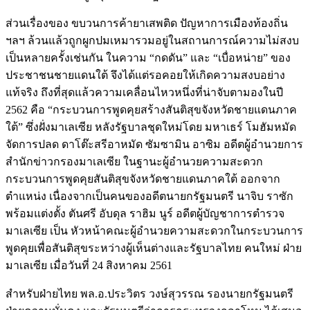
ส่วนเรื่องของ ขบวนการค้ายาเสพติด ปัญหาการเมืองท้องถิ่น
ฯลฯ ล้วนแล้วถูกผูกปมเหมารวมอยู่ในสถานการณ์ความไม่สงบ
เป็นหลายครั้งเช่นกัน ในความ “กดดัน” และ “เบื่อหน่าย” ของ
ประชาชนชายแดนใต้ จึงได้แต่รอคอยให้เกิดความสงบอย่าง
แท้จริง ถึงที่สุดแล้วความเคลื่อนไหวหนึ่งที่น่าจับตามองในปี
2562 คือ “กระบวนการพูดคุยสร้างสันติสุขจังหวัดชายแดนภาค
ใต้” ซึ่งฝั่งมาเลเซีย หลังรัฐบาลชุดใหม่โดย มหาเธร์ โมฮัมหมัด
จัดการปลด ดาโต๊ะสรีอาหมัด ซัมซามิน อาซิม อดีตผู้อำนวยการ
สำนักข่าวกรองมาเลเซีย ในฐานะผู้อำนวยความสะดวก
กระบวนการพูดคุยสันติสุขจังหวัดชายแดนภาคใต้ ออกจาก
ตำแหน่ง เนื่องจากเป็นคนของอดีตนายกรัฐมนตรี นาจิบ ราซัก
พร้อมแต่งตั้ง ตันศรี อับดุล ราฮิม นูร์ อดีตผู้บัญชาการตำรวจ
มาเลเซีย เป็น หัวหน้าคณะผู้อำนวยความสะดวกในกระบวนการ
พูดคุยเพื่อสันติสุขระหว่างผู้เห็นต่างและรัฐบาลไทย คนใหม่ ฝ่าย
มาเลเซีย เมื่อวันที่ 24 สิงหาคม 2561
สำหรับฝ่ายไทย พล.อ.ประวิตร วงษ์สุวรรณ รองนายกรัฐมนตรี