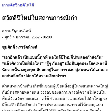
Skip
เกาะติดวิกฤติไฟใต้
to
main
สวัสดีปีใหม่ในสถานการณ์เก่า
content
สยามรัฐออนไลน์
•
ศุกร์ 4 มกราคม 2562 - 06:00
ชุมศักดิ์ นรารัตน์วงศ์
“เอาอีกแล้ว เป็นแบบนี้ทุกที พอใกล้ปีใหม่ก็ประลองกำลังกัน”
“แล้วคิดว่าเป็นฝีมือใคร” “รู้ๆ กันอยู่” เมื่อสิ้นสุดประโยคเหล่านี้
นับจากนั้นวงพูดคุยกลับตกอยู่ในอาการสงบ คู่สนทนาได้แต่มอง
ตากันเลิ่กลั่ก ปล่อยให้ความเงียบนำพา
คำสนทนาข้างต้น เกิดขึ้นขณะผู้เขียนนั่งอยู่ในวงสนทนาวงใหญ่
กับมิตรสหายหลายคน วงรอบของสถานการณ์ความไม่สงบใน
พื้นที่จังหวัดชายแดนภาคใต้ ซึ่งค่อนข้างเงียบสงบไปพักใหญ่ จะ
มีก็แต่สิ่งที่สื่อเรียกว่า “การประคองสถานการณ์ให้คงอยู่แบบ
ประปราย” กระทั่งก่อนสิ้นปี 2561 กลับเกิดเหตุไม่สงบอีกครั้ง