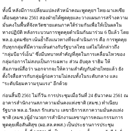
ทั้งนี้ หลังมีการเปลี่ยนแปลงหัวหน้าคณะพูดคุยฯ ไทย-มาเลเซีย
เดือนตุลาคม 2561 สองฝ่ายได้พูดคุยและวางแผนการสร้างความ
มั่นคงในพื้นที่จังหวัดชายแดนภาคใต้ร่วมกันเพื่อให้เป็นผลใน
ทางปฏิบัติ หลังกระบวนการพูดคุยดำเนินกันมาร่วม 6 ปีแล้ว โดย
พล.อ.อุดมชัยฯ เน้นย้ำถึงแนวทางที่จะดำเนินการ คือ การพูดคุย
กับทุกกลุ่มที่มีความเห็นต่างกับรัฐบาลไทย แต่ไม่ได้กล่าวถึง
“กลุ่มบีอาร์เอ็น” ซึ่งมีบทบาทสำคัญที่สุดในการเคลื่อนไหวของ
กลุ่มก่อการไม่สงบเป็นการเฉพาะ ส่วน อับดุล ราฮิม ให้
สัมภาษณ์สื่อว่า นอกจากจะให้ความสำคัญกับฝ่ายไทยแล้ว ยัง
ตั้งใจสื่อสารกับกลุ่มผู้ก่อความไม่สงบทั้งในระดับกลาง และ
“ระดับนิยมความรุนแรง” อีกด้วย
ก่อนสิ้นปี 2561 ไม่กี่วัน การประชุมเมื่อวันที่ 24 ธันวาคม 2561 ณ
อาคารสำนักงานสภาความมั่นคงแห่งชาติ (สมช.) ทำเนียบ
รัฐบาล พล.อ.วัลลภ รักเสนาะ เลขาธิการสภาความมั่นคงแห่ง
ชาติ (ลมช.)/ผู้อำนวยการสำนักงานเลขานุการคณะกรรมการ
พูดคุยเพื่อสันติสุข (ผอ.สล.คพส.) เป็นประธานการประชุม