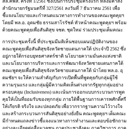
สล.คพส. ครั้งที่ 1/2561 ซึ่งเป็นการประชุมครั้งแรก หลังมีคำสั่ง
สำนักนายกรัฐมนตรีที่ 327/2561 ลงวันที่ 7 ธันวาคม 2561 เพื่อ
ชี้แจงนโยบายและกำหนดแนวทางการทำงานของคณะพูดคุยฯ
โดยมี พล.อ. อุดมชัย ธรรมสาโรรัชต์ หัวหน้าคณะพูดคุยฯ พร้อม
ด้วยคณะพูดคุยเพื่อสันติสุข จชต. ชุดใหม่ ร่วมประชุมเต็มคณะ
การประชุมครั้งนี้ ที่ประชุมมีมติเห็นชอบแผนปฏิบัติงานของ
คณะพูดคุยเพื่อสันติสุขจังหวัดชายแดนภาคใต้ ประจำปี 2562 ซึ่ง
อยู่ภายใต้กรอบยุทธศาสตร์ชาติ นโยบายความมั่นคงแห่งชาติ
และนโยบายการบริหารและการพัฒนาจังหวัดชายแดนภาคใต้
คณะพูดคุยเพื่อสันติสุขจังหวัดชายแดนภาคใต้ นำโดย พล.อ. อุ
ดมชัยฯ จะให้ความสำคัญกับการเปิดพื้นที่พูดคุยกับกลุ่มผู้ใช้
ความรุนแรง และกลุ่มผู้มีความคิดเห็นต่างจากรัฐทุกกลุ่มอย่าง
ครอบคลุม (Inclusiveness) และเน้นการออกแบบกระบวนการพูด
คุยให้เป็นที่ยอมรับของทุกกลุ่ม ภายใต้พื้นฐานการเคารพศักดิ์ศรี
ให้เกียรติ จริงใจ และปลอดภัย เพื่อวากรากฐานความไว้วางใจ
และสร้างกระบวนการสันติสุขอย่างยั่งยืน คณะพูดคุยฯ เต็มคณะ
มีกำหนดแถลงข่าวชี้แจงแนวทางการทำงานและตอบข้อซักถาม
อย่างละเอียดต่อสื่อมวลชน ภาคประชาสังคม ภาควิชาการ ภาค