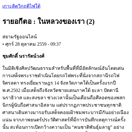
Skip
เกาะติดวิกฤติไฟใต้
to
main
รายอกีตอ : ในหลวงของเรา (2)
content
สยามรัฐออนไลน์
•
ศุกร์ 28 ตุลาคม 2559 - 09:37
ชุมศักดิ์ นรารัตน์วงศ์
ในมิติเชิงศิลปวัฒนธรรมสำหรับพื้นที่ที่มีอัตลักษณ์อันโดดเด่น
การเสด็จพระราชดำเนินโดยรถไฟพระที่นั่งจากสถานีรถไฟ
จิตรลดา ทรงเยี่ยมราษฎร 14 จังหวัดภาคใต้เป็นครั้งแรกปี
พ.ศ.2502 เมื่อเสด็จถึงจังหวัดชายแดนภาคใต้ ยะลา ปัตตานี
นราธิวาส และสงขลา ช่วงเวลานั้นเป็นเดือนถือศีลอดของพสก
นิกรผู้นับถือศาสนาอิสลาม แต่ปรากฏภาพประชาชนทุกชาติ
ศาสนาเดินทางมารอรับเสด็จคอยเฝ้าชมพระบารมีกันอย่างเนือง
แน่น จากภาพยนตร์ประวัติศาสตร์ที่มีการบันทึกเหตุการณ์ครั้ง
นั้น สะท้อนการเปิดกว้างความเป็น “คนชาติพันธุ์มลายู” อย่าง