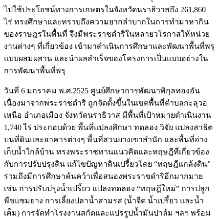
ไปใช้ประโยชน์ทางการเกษตรในจังหวัดนราธิวาสถึง 261,860
ไร่ ทรงศึกษาและทราบถึงความยากลำบากในการทำมาหากิน
ของราษฎรในพื้นที่ จึงมีพระราชดำริในหลายวโรกาสให้หน่วย
งานต่างๆ ที่เกี่ยวข้อง เข้ามาดำเนินการศึกษาและพัฒนาพื้นที่พรุ
แบบผสมผสาน และนำผลสำเร็จของโครงการเป็นแบบอย่างใน
การพัฒนาพื้นที่พรุ
วันที่ 6 มกราคม พ.ศ.2525 ศูนย์ศึกษาการพัฒนาพิกุลทองอัน
เนื่องมาจากพระราชดำริ ถูกจัดตั้งขึ้นในเขตพื้นที่ตำบลกะลุวอ
เหนือ อำเภอเมือง จังหวัดนราธิวาส มีพื้นที่เป้าหมายดำเนินงาน
1,740 ไร่ ประกอบด้วย พื้นที่แปลงศึกษา ทดลอง วิจัย แปลงสาธิต
บนที่ดินและอาคารต่างๆ พื้นที่สวนยางเขาสำนัก และพื้นที่อ่าง
เก็บน้ำใกล้บ้าน ทรงพระราชทานแนวคิดและทฤษฎีที่เกี่ยวข้อง
กับการปรับปรุงดิน แก้ไขปัญหาดินเปรี้ยวโดย “ทฤษฎีแกล้งดิน”
รวมถึงมีการศึกษาค้นคว้าเพื่อสนองพระราชดำริอีกมากมาย
เช่น การปรับปรุงน้ำเปรี้ยว แปลงทดลอง “ทฤษฎีใหม่” การปลูก
พืชแซมยาง การเลี้ยงปลาน้ำสามรส (น้ำจืด น้ำเปรี้ยว และน้ำ
เค็ม) การจัดทำโรงงานสกัดและแปรรูปน้ำมันปาล์ม ฯลฯ พร้อม