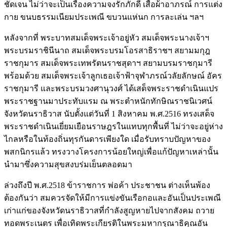
ชัดเจน ไม่ว่าจะเป็นเรื่องความจงรักภักดี เสื้อผ้าอาภรณ์ การแต่ง
กาย ขนบธรรมเนียมประเพณี ขบวนแห่นก การละเล่น ฯลฯ
หลังจากที่ พระบาทสมเด็จพระเจ้าอยู่หัว สมเด็จพระนางเจ้าฯ
พระบรมราชินีนาถ สมเด็จพระบรมโอรสาธิราชฯ สยามมกุฎ
ราชกุมาร สมเด็จพระเทพรัตนราชสุดาฯ สยามบรมราชกุมารี
พร้อมด้วย สมเด็จพระเจ้าลูกเธอเจ้าฟ้าจุฬาภรณ์วลัยลักษณ์ อัคร
ราชกุมารี และพระบรมวงศานุวงศ์ ได้เสด็จพระราชดำเนินแปร
พระราชฐานมาประทับแรม ณ พระตำหนักทักษิณราชนิเวศน์
จังหวัดนราธิวาส นับตั้งแต่วันที่ 1 สิงหาคม พ.ศ.2516 ทรงเสด็จ
พระราชดำเนินเยี่ยมเยือนราษฎรในแทบทุกพื้นที่ ไม่ว่าจะอยู่ห่าง
ไกลหรือในท้องถิ่นทุรกันดารเพียงใด เมื่อรับทราบปัญหาของ
พสกนิกรแล้ว ทรงวางโครงการน้อยใหญ่เพื่อแก้ปัญหาเหล่านั้น
นำมาซึ่งความสุขสงบร่มเย็นตลอดมา
ล่วงถึงปี พ.ศ.2518 ข้าราชการ พ่อค้า ประชาชน ต่างเห็นพ้อง
ต้องกันว่า สมควรจัดให้มีการแข่งขันเรือกอและอันเป็นประเพณี
เก่าแก่ของจังหวัดนราธิวาสที่กำลังสูญหายไปจากสังคม ถวาย
ทอดพระเนตร เพื่อเทิดพระเกียรติในพระมหากรุณาธิคุณอัน