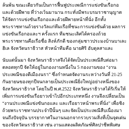
ล้นพ้น ขณะเดียวกันเป็นการฟื้นฟูประเพณีการแข่งขันเรือกอ
และด้วยฝีพาย ที่ว่างเว้นมานาน กระทั่งมีพระบรมราชานุญาต
ให้จัดการแข่งขันเรือกอและด้วยฝีพายหน้าที่นั่ง อีกทั้ง
พระราชทานถ้วยรางวัลแก่ทีมเรือที่ชนะการแข่งขันด้วย ผลการ
แข่งขันเรือกอและฯ ครั้งแรก ทีมชนะเลิศได้ครองถ้วย
พระราชทานคือเรือชื่อ สิงห์ภักดี ของกลุ่มชาวประมงบ้านบาเละ
ฮิเล จังหวัดนราธิวาส หัวหน้าทีมคือ นายศิริ อับดุลสาและ
นับแต่นั้นมา จังหวัดนราธิวาสจึงได้จัดเป็นประเพณีสืบต่อมา
ตลอดทุกปี จัดให้อยู่ในกองงานหนึ่งใน 5 กองงานของ “งาน
ประเพณีของดีเมืองนรา” ซึ่งกำหนดจัดงานระหว่างวันที่ 21-25
กันยายนของทุกปีจนกลายเป็นประเพณียิ่งใหญ่อย่างหนึ่งของ
จังหวัดนราธิวาส โดยในปี พ.ศ.2522 จังหวัดนราธิวาสได้ริเริ่มให้
เพิ่มการแข่งขันเรือยาวเข้าไปอีกประเภทหนึ่ง งานจึงเปลี่ยนเป็น
“งานประเพณีแข่งขันกอและ และเรือยาวหน้าพระที่นั่ง” เพื่อชิง
ถ้วยพระราชทานประจำปีนั้นๆ และจัดเป็นประเพณีสืบเนื่องมา
จนถึงปัจจุบัน บรรยากาศในงานนอกจากรวบรวมสิ่งที่เป็นจุดเด่น
ของจังหวัดนราธิวาส เช่น งานแสดงผลิตภัณฑ์ศิลปาชีพพิเศษ