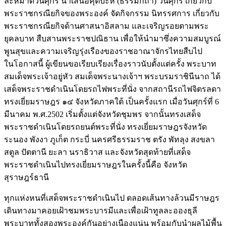
ละหมาดวันศุกร์ นำเสนอคุตบะห์ (ธรรมกถา) วันศุกร์ เกี่ยวกับ
พระราชกรณียกิจของพระองค์ จัดกิจกรรม นิทรรศการ เกี่ยวกับ
พระราชกรณียกิจด้านศาสนาอิสลาม และเจริญรอยตามพระ
ยุคลบาท สืบสานพระราชปณิธาน เพื่อให้นำมาซึ่งความสมบูรณ์
พูนสุขและความเจริญรุ่งเรืองของราชอาณาจักรไทยสืบไป
ในโอกาสนี้ ผู้เขียนขอเรียบเรียงเรื่องราวนับตั้งแต่ครั้ง พระบาท
สมเด็จพระเจ้าอยู่หัว สมเด็จพระนางเจ้าฯ พระบรมราชินีนาถ ได้
เสด็จพระราชดำเนินโดยรถไฟพระที่นั่ง จากสถานีรถไฟจิตรลดา
ทรงเยี่ยมราษฎร ๑๔ จังหวัดภาคใต้ เป็นครั้งแรก เมื่อวันศุกร์ที่ 6
มีนาคม พ.ศ.2502 เริ่มตั้งแต่จังหวัดชุมพร จากนั้นทรงเสด็จ
พระราชดำเนินโดยรถยนต์พระที่นั่ง ทรงเยี่ยมราษฎรจังหวัด
ระนอง พังงา ภูเก็ต กระบี่ นครศรีธรรมราช ตรัง พัทลุง สงขลา
สตูล ปัตตานี ยะลา นราธิวาส และจังหวัดสุดท้ายที่เสด็จ
พระราชดำเนินไปทรงเยี่ยมราษฎรในครั้งนี้คือ จังหวัด
สุราษฎร์ธานี
ทุกแห่งหนที่เสด็จพระราชดำเนินไป ตลอดเส้นทางล้วนมีราษฎร
เดินทางมาคอยเฝ้าชมพระบารมีและเพื่อเฝ้าทูลละอองธุลี
พระบาททั้งสองพระองค์กันอย่างเนืองแน่น พร้อมกับนำผลไม้พื้น