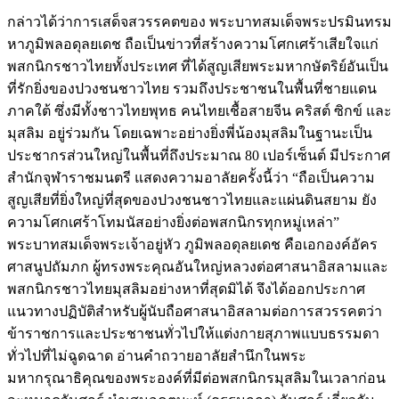
กล่าวได้ว่าการเสด็จสวรรคตของ พระบาทสมเด็จพระปรมินทรม
หาภูมิพลอดุลยเดช ถือเป็นข่าวที่สร้างความโศกเศร้าเสียใจแก่
พสกนิกรชาวไทยทั้งประเทศ ที่ได้สูญเสียพระมหากษัตริย์อันเป็น
ที่รักยิ่งของปวงชนชาวไทย รวมถึงประชาชนในพื้นที่ชายแดน
ภาคใต้ ซึ่งมีทั้งชาวไทยพุทธ คนไทยเชื้อสายจีน คริสต์ ซิกข์ และ
มุสลิม อยู่ร่วมกัน โดยเฉพาะอย่างยิ่งพี่น้องมุสลิมในฐานะเป็น
ประชากรส่วนใหญ่ในพื้นที่ถึงประมาณ 80 เปอร์เซ็นต์ มีประกาศ
สำนักจุฬาราชมนตรี แสดงความอาลัยครั้งนี้ว่า “ถือเป็นความ
สูญเสียที่ยิ่งใหญ่ที่สุดของปวงชนชาวไทยและแผ่นดินสยาม ยัง
ความโศกเศร้าโทมนัสอย่างยิ่งต่อพสกนิกรทุกหมู่เหล่า”
พระบาทสมเด็จพระเจ้าอยู่หัว ภูมิพลอดุลยเดช คือเอกองค์อัคร
ศาสนูปถัมภก ผู้ทรงพระคุณอันใหญ่หลวงต่อศาสนาอิสลามและ
พสกนิกรชาวไทยมุสลิมอย่างหาที่สุดมิได้ จึงได้ออกประกาศ
แนวทางปฏิบัติสำหรับผู้นับถือศาสนาอิสลามต่อการสวรรคตว่า
ข้าราชการและประชาชนทั่วไปให้แต่งกายสุภาพแบบธรรมดา
ทั่วไปที่ไม่ฉูดฉาด อ่านคำถวายอาลัยสำนึกในพระ
มหากรุณาธิคุณของพระองค์ที่มีต่อพสกนิกรมุสลิมในเวลาก่อน