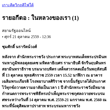
Skip
เกาะติดวิกฤติไฟใต้
to
main
รายอกีตอ : ในหลวงของเรา (1)
content
สยามรัฐออนไลน์
•
ศุกร์ 21 ตุลาคม 2559 - 12:36
ชุมศักดิ์ นรารัตน์วงศ์
หลังจาก สำนักพระราชวัง ประกาศ พระบาทสมเด็จพระปรมินท
รมหาภูมิพลอดุลยเดช มหิตลาธิเบศร รามาธิบดี จักรีนฤบดินทร
สยามินทราธิราช บรมนาถบพิตร เสด็จสวรรคตเมื่อวันพฤหัสบดี
ที่ 13 ตุลาคม พุทธศักราช 2559 เวลา 15.52 นาฬิกา ณ อาคาร
เฉลิมพระเกียรติ โรงพยาบาลศิริราช จากนั้นรัฐบาลได้ประกาศ
ไว้ทุกข์ถวายความอาลัยเป็นเวลา 1 ปี สำนักพระราชวังมีหมาย
กำหนดการพระราชพิธีทรงบำเพ็ญพระราชกุศลถวายพระบรม
ศพระหว่างวันที่ 14 ตุลาคม พ.ศ. 2559-21 มกราคม พ.ศ. 2560 ณ
พระที่นั่งดุสิตมหาปราสาท พระบรมมหาราชวัง