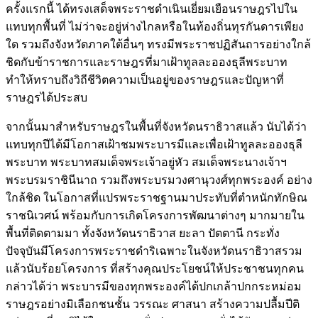
ครั้งแรกนี้ ได้ทรงเสด็จพระราชดำเนินเยี่ยมเยือนราษฎรไปใน
แทบทุกพื้นที่ ไม่ว่าจะอยู่ห่างไกลหรือในท้องถิ่นทุรกันดารเพียง
ใด รวมถึงจังหวัดภาคใต้อื่นๆ ทรงมีพระราชปฏิสันถารอย่างใกล้
ชิดกับข้าราชการและราษฎรที่มาเฝ้าทูลละอองธุลีพระบาท
ทำให้ทราบถึงวิถีชีวิตความเป็นอยู่ของราษฎรและปัญหาที่
ราษฎรได้ประสบ
จากนั้นมาสำหรับราษฎรในพื้นที่จังหวัดนราธิวาสแล้ว นับได้ว่า
แทบทุกปีได้มีโอกาสเฝ้าชมพระบารมีและเพื่อเฝ้าทูลละอองธุลี
พระบาท พระบาทสมเด็จพระเจ้าอยู่หัว สมเด็จพระนางเจ้าฯ
พระบรมราชินีนาถ รวมถึงพระบรมวงศานุวงศ์ทุกพระองค์ อย่าง
ใกล้ชิด ในโอกาสที่แปรพระราชฐานมาประทับที่ตำหนักทักษิณ
ราชนิเวศน์ พร้อมกับการเกิดโครงการพัฒนาต่างๆ มากมายใน
พื้นที่ติดตามมา ทั้งจังหวัดนราธิวาส ยะลา ปัตตานี กระทั่ง
ปัจจุบันมีโครงการพระราชดำริเฉพาะในจังหวัดนราธิวาสรวม
แล้วนับร้อยโครงการ ที่สร้างคุณประโยชน์ให้ประชาชนทุกคน
กล่าวได้ว่า พระบารมีของทุกพระองค์ได้ปกเกล้าปกกระหม่อม
ราษฎรอย่างมิเลือกชนชั้น วรรณะ ศาสนา สร้างความปลื้มปีติ