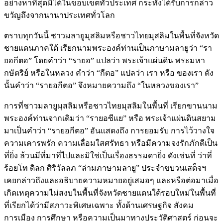
อย่างหาที่สุดมิได้ในขอบเขตทั่วประเทศ กระทั่งได้รับการกล่าว
ขวัญถึงจากนานาประเทศทั่วโลก
ตราบทุกวันนี้ ชาวมลายูมุสลิมหรือชาวไทยมุสลิมในพื้นที่จังหวัด
ชายแดนภาคใต้ เรียกนามพระองค์ท่านเป็นภาษามลายูว่า “รา
ยอกีตอ” โดยคำว่า “รายอ” แปลว่า พระเจ้าแผ่นดิน พระมหา
กษัตริย์ หรือในหลวง คำว่า “กีตอ” แปลว่า เรา หรือ ของเรา ดัง
นั้นคำว่า “รายอกีตอ” จึงหมายความถึง “ในหลวงของเรา”
การที่ชาวมลายูมุสลิมหรือชาวไทยมุสลิมในพื้นที่ เรียกขานนาม
พระองค์ท่านจากเดิมว่า “รายอซีแย” หรือ พระเจ้าแผ่นดินสยาม
มาเป็นคำว่า “รายอกีตอ” อันแสดงถึง การยอมรับ การไว้วางใจ
ความเคารพรัก ความเลื่อมใสศรัทธา หรือมีความจงรักภักดีเป็น
ที่ยิ่ง ล้วนมีที่มาที่ไปและมิใช่เป็นเรื่องธรรมดายิ่ง ดังเช่นที่ ว่าที่
ร้อยโท ดิลก ศิริวัลลภ “ล่ามภาษามลายู” ประจำขบวนเสด็จฯ
เคยกล่าวถึงและอธิบายความหมายอยู่เสมอๆ และหรือต่อมาเมื่อ
เกิดเหตุความไม่สงบในพื้นที่จังหวัดชายแดนใต้รอบใหม่ในพื้นที่
ที่เรียกได้ว่ามีสภาวะพิเศษเฉพาะ ทั้งด้านเศรษฐกิจ สังคม
การเมือง การศึกษา หรือความเป็นมาทางประวัติศาสตร์ ก่อนจะ