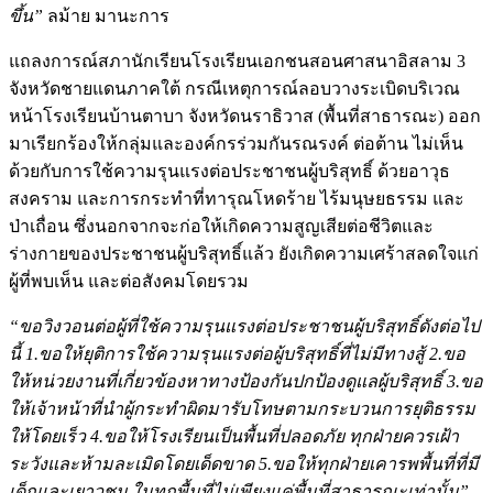
ขึ้น”
ลม้าย มานะการ
แถลงการณ์สภานักเรียนโรงเรียนเอกชนสอนศาสนาอิสลาม 3
จังหวัดชายแดนภาคใต้ กรณีเหตุการณ์ลอบวางระเบิดบริเวณ
หน้าโรงเรียนบ้านตาบา จังหวัดนราธิวาส (พื้นที่สาธารณะ) ออก
มาเรียกร้องให้กลุ่มและองค์กรร่วมกันรณรงค์ ต่อต้าน ไม่เห็น
ด้วยกับการใช้ความรุนแรงต่อประชาชนผู้บริสุทธิ์ ด้วยอาวุธ
สงคราม และการกระทำที่ทารุณโหดร้าย ไร้มนุษยธรรม และ
ป่าเถื่อน ซึ่งนอกจากจะก่อให้เกิดความสูญเสียต่อชีวิตและ
ร่างกายของประชาชนผู้บริสุทธิ์แล้ว ยังเกิดความเศร้าสลดใจแก่
ผู้ที่พบเห็น และต่อสังคมโดยรวม
“ขอวิงวอนต่อผู้ที่ใช้ความรุนแรงต่อประชาชนผู้บริสุทธิ์ดังต่อไป
นี้ 1.ขอให้ยุติการใช้ความรุนแรงต่อผู้บริสุทธิ์ที่ไม่มีทางสู้ 2.ขอ
ให้หน่วยงานที่เกี่ยวข้องหาทางป้องกันปกป้องดูแลผู้บริสุทธิ์ 3.ขอ
ให้เจ้าหน้าที่นำผู้กระทำผิดมารับโทษตามกระบวนการยุติธรรม
ให้โดยเร็ว 4.ขอให้โรงเรียนเป็นพื้นที่ปลอดภัย ทุกฝ่ายควรเฝ้า
ระวังและห้ามละเมิดโดยเด็ดขาด 5.ขอให้ทุกฝ่ายเคารพพื้นที่ที่มี
เด็กและเยาวชน ในทุกพื้นที่ไม่เพียงแค่พื้นที่สาธารณะเท่านั้น”