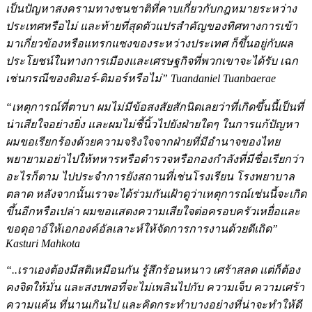
เป็นปัญหาสงครามทางชนชาติที่คาบเกี่ยวกับกฎหมายระหว่าง
ประเทศหรือไม่ และท้ายที่สุดตัวแปรสำคัญของทิศทางการเข้า
มาเกี่ยวข้องหรือแทรกแซงของระหว่างประเทศ ก็ขึ้นอยู่กับผล
ประโยชน์ในทางการเมืองและเศรษฐกิจที่พวกเขาจะได้รับ เฉก
เช่นกรณีของติมอร์-ติมอร์หรือไม่” Tuandaniel Tuanbaerae
“เหตุการณ์ที่ตาบา ผมไม่มีข้อสงสัยสักนิดเลยว่าที่เกิดขึ้นนี้เป็นที่
น่าเสียใจอย่างยิ่ง และผมไม่ชี้นิ้วไปยังฝ่ายใดๆ ในการแก้ปัญหา
ผมขอเรียกร้องด้วยความจริงใจจากฝ่ายที่มีอำนาจของไทย
พยายามอย่าไปให้ทหารหรือตำรวจหรือกองกำลังที่มีชื่อเรียกว่า
อะไรก็ตาม ไปประจำการยังสถานที่เช่นโรงเรียน โรงพยาบาล
ตลาด หลังจากนั้นเราจะได้ร่วมกันเฝ้าดูว่าเหตุการณ์เช่นนี้จะเกิด
ขึ้นอีกหรือเปล่า ผมขอแสดงความเสียใจต่อครอบครัวเหยื่อและ
ขอดุอาอ์ให้เอกองค์อัลเลาะห์ให้จัดการการงานด้วยดีเถิด”
Kasturi Mahkota
“..เราเองต้องมีสติเหมือนกัน รู้สึกร้อนหนาว เศร้าสลด แต่ก็ต้อง
คงจิตให้มั่น และสงบพอที่จะไม่เพลินไปกับ ความเจ็บ ความเศร้า
ความแค้น ที่นานเกินไป และคิดกระทำบางอย่างที่น่าจะทำให้ดี