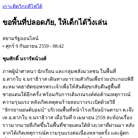
Skip
เกาะติดวิกฤติไฟใต้
to
main
ขอพื้นที่ปลอดภัย, ให้เด็กได้วิ่งเล่น
content
สยามรัฐออนไลน์
•
ศุกร์ 9 กันยายน 2559 - 08:42
ชุมศักดิ์ นรารัตน์วงศ์
ภาพผู้นำศาสนา นักเรียน และกลุ่มพลังมวลชน ในพื้นที่
อ.ตากใบ จ.นราธิวาส เดินทางมารวมตัวกันเพื่อร่วมประกอบพิธี
ละหมาดฮายัตขอพรพระเจ้าเพื่อให้สันติสุขกลับคืนสู่พื้นที่
ชายแดนใต้อีกครั้ง พร้อมกับการเดินรณรงค์ต่อต้านเหตุการณ์
ความรุนแรง หลังเกิดเหตุคนร้ายลอบวางระเบิดด้วยวิธี
“จักรยานยนต์บอมบ์” บริเวณพื้นที่หน้าโรงเรียนบ้านตาบา ต.เจ๊ะ
เห อ.ตากใบ จ.นราธิวาส เมื่อวันที่ 6 เมษายน 2559 สะท้อนเรื่อง
ราวมากมายที่เกิดขึ้นในพื้นที่ชายแดนใต้ห้วงเวลาที่ผ่านมา หลัง
จากได้เกิดเหตุการณ์ความรุนแรงต่อเนื่องหลายครั้ง และผู้ตก