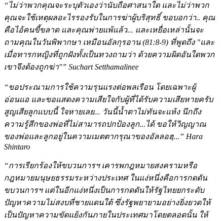
“ไม่ว่าพวกคุณจะระบุตัวเองว่านับถือศาสนาใด และไม่ว่าพวก
คุณจะใช้เหตุผลอะไรรองรับในการฆ่าผู้บริสุทธิ์ ขอบอกว่า.. คุณ
คือไอ้คนขี้ขลาด และคุณพ่ายแพ้แล้ว... และเหยื่อเหล่านั้นจะ
ถามคุณในวันพิพากษา เหมือนอัลกุรอาน (81:8-9) ที่พูดถึง "และ
เมื่อทารกหญิงที่ถูกฝังทั้งเป็นทวงถามว่า ด้วยความผิดอันใดพวก
เขาจึงต้องถูกฆ่า"” Suchart Setthamalinee
“ขอประณามการใช้ความรุนแรงต่อพลเรือน โดยเฉพาะผู้
อ่อนแอ และขอแสดงความเสียใจกับผู้ที่ได้รับความเสียหายครับ
สูญเสียลูกแบบนี้ ใจหายเลย... วันนี้น้ำตาไม่ทันจะแห้ง นึกถึง
ความรู้สึกของพ่อที่ไม่สามารถปกป้องลูก...ได้ ขอให้วิญญาณ
ของพ่อและลูกอยู่ในความเมตตากรุณาของอัลลอฮฺ...” Hara
Shintaro
“การเรียกร้องให้ขบวนการฯ เคารพกฎหมายสงครามหรือ
กฎหมายมนุษยธรรมระหว่างประเทศ ในแง่หนึ่งคือการกดดัน
ขบวนการฯ แต่ในอีกแง่หนึ่งเป็นการกดดันให้รัฐไทยยกระดับ
ปัญหาความไม่สงบที่ชายแดนใต้ ซึ่งรัฐพยายามอย่างยิ่งยวดให้
เป็นปัญหาความขัดแย้งกันภายในประเทศมาโดยตลอดนั้น ให้