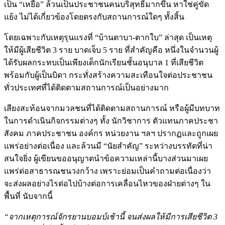
เป็น “เหยื่อ” ล้วนเป็นประชาชนคนบริสุทธิ์มากขึ้น หาใช่คู่ขัด
แย้ง ไม่ได้เกี่ยวข้องโดยตรงกับสถานการณ์ใดๆ ทั้งสิ้น
โดยเฉพาะกับเหตุรุนแรงที่ “บ้านตาบา-ตากใบ” ล่าสุด เป็นเหตุ
ให้มีผู้เสียชีวิต 3 ราย บาดเจ็บ 5 ราย ที่สำคัญคือ หนึ่งในจำนวนผู้
ได้รับผลกระทบเป็นเพียงเด็กนักเรียนชั้นอนุบาล 1 ที่เสียชีวิต
พร้อมกับผู้เป็นบิดา กระทั่งสร้างความสะเทือนใจต่อประชาชน
ทั่วประเทศที่ได้ติดตามสถานการณ์เป็นอย่างมาก
เสียงสะท้อนจากมวลชนที่ได้ติดตามสถานการณ์ หรือผู้มีบทบาท
ในการดำเนินกิจกรรมต่างๆ ทั้ง นักวิชาการ ตัวแทนภาคประชา
สังคม ภาคประชาชน องค์กร หน่วยงาน ฯลฯ ปรากฏและถูกเผย
แพร่อย่างต่อเนื่อง และล้วนมี “นัยสำคัญ” ระหว่างบรรทัดที่น่า
สนใจยิ่ง ผู้เขียนขออนุญาตนำข้อความเหล่านี้บางส่วนมาเผย
แพร่ต่อสาธารณชนวงกว้าง เพราะย่อมเป็นคำถามต่อเนื่องว่า
จะส่งผลอย่างไรต่อไปบ้างต่อการเคลื่อนไหวของฝ่ายต่างๆ ใน
พื้นที่ นับจากนี้
“จากเหตุการณ์จักรยานบอมบ์เช้านี้ จนส่งผลให้มีการเสียชีวิต 3