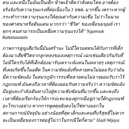
คน และหนึ่งในนั้นเป็นเด็ก ข้าพเจ้าคิดว่าสังคมไทย อาจต้อง
จริงจังกับความรุนแรงที่ต่อเนื่องใน 3 จชต. มากขึ้น เพราะหากผู้
กระทำการความรุนแรงให้คุณค่ากับความเชื่อ ไม่ว่าในนาม
ของศาสนาหรือดินแดน มากกว่า "ชีวิต" ของเพื่อนมนุษย์ เรา
ทุกๆ คนสามารถเป็นเหยื่อความรุนแรงได้” Ngamsuk
Rattanasatain
ภาพการสูญเสียวันนี้มันเศร้านะ ไม่มีใครอดทนได้กับการที่เด็ก
ต้องมาเสียชีวิตจากลูกหลงของเหตุการณ์ เฉกเช่นเดียวกันกับที่
ไม่มีใครรับได้ที่เด็กต้องมารับเคราะห์แทนในหลายๆ เหตุการณ์
ที่เคยเกิดขึ้นในอดีต ในความขัดแย้งที่หลายคนไม่ยอมรับว่ามัน
มีความขัดแย้ง ในสมรภูมิการรบที่หลายคนไม่อาจยอมรับว่าไร้
กฎเกณฑ์ มันคงถึงเวลาที่ต้องยอมรับความจริงว่า ความขัดแย้ง
มีอยู่และกำลังเดินทางไปสู่ความซับซ้อนที่มากขึ้น และคงถึง
เวลาที่ต้องเรียกร้องให้การปะทะของคู่กรณีอยู่ภายใต้กฎเกณฑ์
อะไรบางอย่าง หากการพูดคุยยังคงไม่ใช่ทางออกใน
สถานการณ์ปัจจุบัน อย่างน้อยที่สุด เด็กและคนที่บริสุทธิ์ไม่ควร
จะเป็นเหยื่อของการต่อสู้ไม่ว่าในกรณีใดก็ตาม” Hadi Wijaya