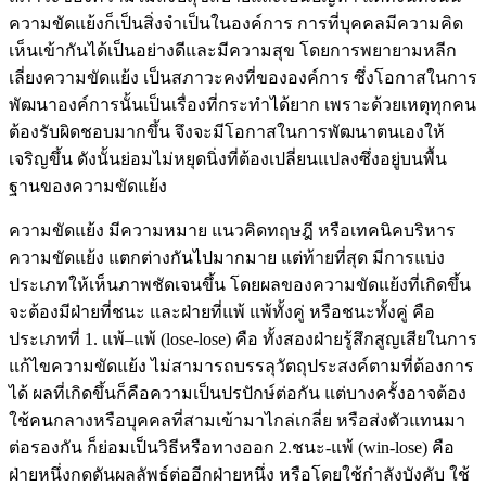
ความขัดแย้งก็เป็นสิ่งจำเป็นในองค์การ การที่บุคคลมีความคิด
เห็นเข้ากันได้เป็นอย่างดีและมีความสุข โดยการพยายามหลีก
เลี่ยงความขัดแย้ง เป็นสภาวะคงที่ขององค์การ ซึ่งโอกาสในการ
พัฒนาองค์การนั้นเป็นเรื่องที่กระทำได้ยาก เพราะด้วยเหตุทุกคน
ต้องรับผิดชอบมากขึ้น จึงจะมีโอกาสในการพัฒนาตนเองให้
เจริญขึ้น ดังนั้นย่อมไม่หยุดนิ่งที่ต้องเปลี่ยนแปลงซึ่งอยู่บนพื้น
ฐานของความขัดแย้ง
ความขัดแย้ง มีความหมาย แนวคิดทฤษฎี หรือเทคนิคบริหาร
ความขัดแย้ง แตกต่างกันไปมากมาย แต่ท้ายที่สุด มีการแบ่ง
ประเภทให้เห็นภาพชัดเจนขึ้น โดยผลของความขัดแย้งที่เกิดขึ้น
จะต้องมีฝ่ายที่ชนะ และฝ่ายที่แพ้ แพ้ทั้งคู่ หรือชนะทั้งคู่ คือ
ประเภทที่ 1. แพ้–แพ้ (lose-lose) คือ ทั้งสองฝ่ายรู้สึกสูญเสียในการ
แก้ไขความขัดแย้ง ไม่สามารถบรรลุวัตถุประสงค์ตามที่ต้องการ
ได้ ผลที่เกิดขึ้นก็คือความเป็นปรปักษ์ต่อกัน แต่บางครั้งอาจต้อง
ใช้คนกลางหรือบุคคลที่สามเข้ามาไกล่เกลี่ย หรือส่งตัวแทนมา
ต่อรองกัน ก็ย่อมเป็นวิธีหรือทางออก 2.ชนะ-แพ้ (win-lose) คือ
ฝ่ายหนึ่งกดดันผลลัพธ์ต่ออีกฝ่ายหนึ่ง หรือโดยใช้กำลังบังคับ ใช้