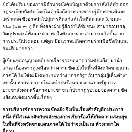
ข้อได้เปรียบของการมีอำนาจบังคับบัญชาด้วยการสั่งให้ทำ ออก
กฎระเบียบบังคับ โดยไม่คำนึงถึงว่าพวกเขาจะรู้สึกพ่ายแพ้และ
เศร้าสลด ซึ่งอาจนำไปสู่การคิดแก้แค้นในที่สุด และ 3. ชนะ-
ชนะ (win-win) คือ ทั้งสองฝ่ายรู้สึกว่าได้ชัยชนะ สามารถบรรลุ
วัตถุประสงค์ทั้งสองฝ่าย พอใจทั้งสองฝ่าย สามารถเกิดขึ้นจาก
การประนีประนอม แต่ดูเหมือนว่าจะเกิดความร่วมมือซึ่งกันและ
กันเสียมากกว่า
ผู้เขียนขออนุญาตหยิบยกเรื่องราวของ “ความขัดแย้ง” มานำ
เสนอ เนื่องจากดูเหมือนว่า ความขัดแย้งในพื้นที่จังหวัดชายแดน
ภาคใต้ ไม่ใช่จะมีเฉพาะระหว่าง “ภาครัฐ” กับ “กลุ่มผู้เห็นต่าง”
เท่านั้น หากทว่าภายในองค์กรหรือหน่วยงานภาครัฐ ภาค
ประชาสังคม หรือภาคประชาชน ก็ปรากฏรูปรอยของความขัด
แย้งเด่นชัดมากขึ้นเรื่อยๆ
การบริหารจัดการความขัดแย้ง จึงเป็นเรื่องสำคัญอีกประการ
หนึ่ง ที่มีส่วนผกผันกับพลังของการเรียกร้องให้เกิดความสงบสุข
ในพื้นที่จังหวัดชายแดนภาคใต้ ไม่ว่าจะเป็น ณ ห้วงเวลาใด
ก็ตาม