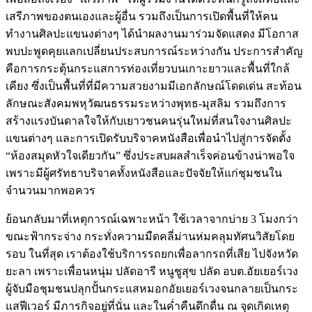
เสรีภาพของตนเองและผู้อื่น รวมถึงเป็นการเปิดพื้นที่ให้คน
ทำงานศิลปะแขนงต่างๆ ได้นำผลงานมาร่วมจัดแสดง มีโอกาส
พบปะพูดคุยแลกเปลี่ยนประสบการณ์ระหว่างกัน ประการสำคัญ
คือการกระตุ้นกระแสการท่องเที่ยวบนเกาะยาวและพื้นที่ใกล้
เคียง ซึ่งเป็นพื้นที่ที่มีความสวยงามมีเอกลักษณ์โดดเด่น สะท้อน
ลักษณะสังคมพหุวัฒนธรรมระหว่างพุทธ-มุสลิม รวมถึงการ
สร้างแรงบันดาลใจให้กับเยาวชนคนรุ่นใหม่ที่สนใจงานศิลปะ
แขนต่างๆ และการเปิดรับบริจาคหนังสือเพื่อนำไปสู่การจัดตั้ง
“ห้องสมุดหัวใจเดียวกัน” ซึ่งประสบผลสำเร็จค่อนข้างน่าพอใจ
เพราะมีผู้ศรัทธาบริจาคทั้งหนังสือและปัจจัยให้แก่ชุมชนใน
จำนวนมากพอควร
ย้อนกลับมาที่เหตุการณ์เฉพาะหน้า ใช้เวลาจากบ่าย 3 โมงกว่า
ขณะฟ้ากระจ่าง กระทั่งความมืดคลี่ม่านห่มคลุมทัศนวิสัยโดย
รอบ ในที่สุด เราต้องใช้บริการรถยกเพื่อลากรถที่เสีย ไปจังหวัด
ยะลา เพราะเพื่อนหนุ่ม ปลัดอารี หนูชูสุข ปลัด อบต.อัยเยอร์เวง
ผู้จับมือชุมชนปลุกปั้นกระแสหมอกอัยเยอร์เวงจนกลายเป็นกระ
แสฟีเวอร์ มีภารกิจอยู่ที่นั่น และในค่ำคืนดึกดื่น ณ จุดเกิดเหตุ