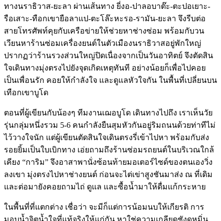
ทางนราธิวาส-ยะลา ผ่านเส้นทาง ยี่งอ-ปาลอบาต๊ะ-ตะปอเยาะ-
รือเสาะ-ทือกเขายือลาแป-ตะโล๊ะหะรอ-รามัน-ยะลา จึงรีบต่อ
สายโทรศัพท์คุยกับเครือข่ายให้ช่วยหาช่างซ่อม พร้อมกับวน
เวียนหาร้านซ่อมเครื่องยนต์ในตัวเมืองนราธิวาสอยู่พักใหญ่
ปรากฏว่าร้านรวงส่วนใหญ่ปิดเนื่องจากเป็นวันอาทิตย์ จึงตัดสิน
ใจเดินทางมุ่งตรงไปยังจุดเกิดเหตุทันที อย่างน้อยก็เพื่อไปคอย
เป็นเพื่อนรัก คอยให้กำลังใจ และดูแลหัวใจกัน ในพื้นที่เปลี่ยนบน
เทือกเขาบูโด
ตอนที่ผู้เขียนกับน้องๆ ทีมงานเฌอบูโด เดินทางไปถึง เราเห็นวัย
รุ่นกลุ่มหนึ่งรวม 5-6 คนกำลังยืนสุมหัวกันอยู่ริมถนนด้วยท่าทีไม่
ไว้วางใจนัก แต่ผู้เขียนตัดสินใจเดินตรงรี่เข้าไปหา พร้อมกับส่ง
รอยยิ้มเป็นใบเบิกทาง เอ่ยถามถึงร้านซ่อมรถยนต์ในบริเวณใกล้
เคียง “การิม” จึงอาสาพานั่งซ้อนท้ายมอเตอร์ไซด์ของตนเองวิ่ง
ลงเขา มุ่งตรงไปหาช่างยนต์ ก่อนจะไต่เข่าสูงชันมาส่ง ณ ที่เดิม
และต่อมายังคอยถามไถ่ ดูแล และซื้อน้ำมาให้ดื่มแก้กระหาย
ในพื้นที่ที่แตกต่าง เชื่อว่า จะมีก็แต่การน้อมนบให้เกียรติ การ
มอบน้ำจิตน้ำใจที่แท้จริงให้แก่กัน หาใช่ความเกลียดชังดูหมิ่น