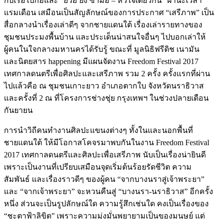
กับเรือใบกอและ “ยีวอ ยัง ซามอ – หัวใจเดียวกัน” ผ่านะเวลา
แรมเดือน เสมือนเป็นสัญลักษณ์ของการประกาศ “เสรีภาพ” เป็น
สื่อกลางนำเรื่องเล่าดีๆ จากชายแดนใต้ เรื่องเล่ารายทางของ
ชุมชนประมงพื้นบ้าน และประเด็นน่าสนใจอื่นๆ ไปบอกเล่าให้
ผู้คนในใจกลางมหานครได้รับรู้ ขณะที่ มูลนิธิฟรีดิช เนามัน
และนิตยสาร happening มีแผนจัดงาน Freedom Festival 2017
เทศกาลดนตรีเพื่อศิลปะและเสรีภาพ รวม 2 ครั้ง ครั้งแรกที่ผ่าน
ไปแล้วคือ ณ ชุมชนเกาะยาว อำเภอตากใบ จังหวัดนราธิวาส
และครั้งที่ 2 ณ ที่โครงการช่างชุ่ย กรุงเทพฯ ในช่วงปลายเดือน
กันยายน
การนำวิถีคนทำงานศิลปะแขนงต่างๆ ทั้งในและนอกพื้นที่
ชายแดนใต้ ให้มีโอกาสโคจรมาพบกันในงาน Freedom Festival
2017 เทศกาลดนตรีและศิลปะเพื่อเสรีภาพ นับเป็นเรื่องน่ายินดี
เพราะเป็นงานที่เปรียบเสมือนจุดเริ่มต้นร้อยรัดชีวิต ความ
สัมพันธ์ และเรื่องราวดีๆ ของผู้คน “จากบางนราสู่เจ้าพระยา”
และ “จากเจ้าพระยา” จะหวนคืนสู่ “บางนรา-นราธิวาส” อีกครั้ง
หนึ่ง ส่วนจะเป็นรูปลักษณ์ใด ความรู้สึกเช่นใด คงเป็นเรื่องของ
“ชะตาฟ้าลิขิต” เพราะความมุ่งมั่นพยายามเป็นของมนุษย์ แต่