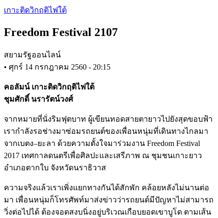
Skip
เกาะติดวิกฤติไฟใต้
to
main
Freedom Festival 2107
content
สยามรัฐออนไลน์
•
ศุกร์ 14 กรกฎาคม 2560 - 20:15
คอลัมน์ เกาะติดวิกฤติไฟใต้
ชุมศักดิ์ นรารัตน์วงศ์
จากหมายที่นั่งริมฟุตบาท ผู้เขียนทอดสายตายาวไปยังสุดขอบฟ้า
เรากำลังรอช่างมาซ่อมรถยนต์ของเพื่อนหนุ่มที่เดินทางไกลมา
จากเบตง–ยะลา ด้วยความตั้งใจมาร่วมงาน Freedom Festival
2017 เทศกาลดนตรีเพื่อศิลปะและเสรีภาพ ณ ชุมชนเกาะยาว
อำเภอตากใบ จังหวัดนราธิวาส
ความจริงแล้วเราเพิ่งแยกทางกันได้สักพัก คล้อยหลังไม่นานต่อ
มา เพื่อนหนุ่มก็โทรศัพท์มาส่งข่าวว่ารถยนต์มีปัญหาไม่สามารถ
วิ่งต่อไปได้ ต้องจอดสงบนิ่งอยู่บริเวณเกือบยอดเขาบูโด ตามเส้น