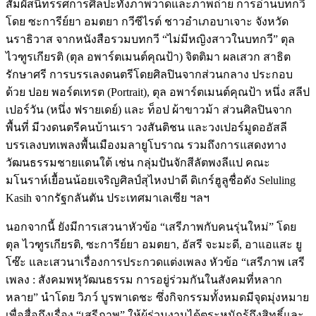
สัมผัสนิทรรศการศิลปะทั้งภาพวาดและภาพถ่าย การอ่านบทกวี
โดย ซะการีย์ยา อมตยา กวีซีไรต์ ชาวอำเภอบาเจาะ จังหวัด
นราธิวาส จากหนังสือรวมบทกวี “ไม่มีหญิงสาวในบทกวี” ตุล
ไวฑูรเกียรติ (ตุล อพาร์ตเมนต์คุณป้า) จิตติมา ผลเสวก สาธิต
รักษาศรี การบรรเลงดนตรีโดยศิลปินจากส่วนกลาง ประกอบ
ด้วย ปอย พอร์ตเทรต (Portrait), ตุล อพาร์ตเมนต์คุณป้า หนึ่ง สลีป
เปอร์วัน (หนึ่ง ฟรายเดย์) และ ท็อป ผ้าขาวม้า ส่วนศิลปินจาก
พื้นที่ มีวงดนตรีคนบ้านเรา วงสันติชน และวงเปอร์มูดออัสลี
บรรเลงบทเพลงพื้นเมืองมลายูโบราณ รวมถึงการแสดงทาง
วัฒนธรรมชายแดนใต้ เช่น กลุ่มปันจักสีลัตพงลีแป คณะ
มโนราห์เยื้อนน้อยเจริญศิลป์สุไหงปาดี ดิเกร์ฮูลูชื่อดัง Seluling
Kasih จากรัฐกลันตัน ประเทศมาเลเซีย ฯลฯ
นอกจากนี้ ยังมีการเสวนาหัวข้อ “เสรีภาพกับคนรุ่นใหม่” โดย
ตุล ไวฑูรเกียรติ, ซะการีย์ยา อมตยา, อัสรี จะมะดี, อาแอแสะ ยู
โซ๊ะ และเสวนาเรื่องการประกวดแต่งเพลง หัวข้อ “เสรีภาพ เสรี
เพลง : สังคมพหุวัฒนธรรม การอยู่ร่วมกันในสังคมที่หลาก
หลาย” นำโดย วิภว์ บูรพาเดชะ ซึ่งกิจกรรมทั้งหมดมีจุดมุ่งหมาย
เพื่อสื่อถึงเรื่อง “เสรีภาพ” ให้ผู้ร่วมงานได้ตระหนักรู้ถึงสิทธิ์และ