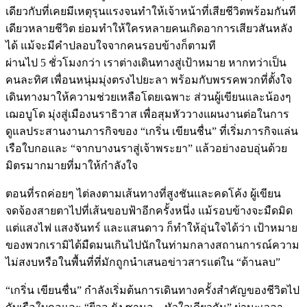
เดียวกับที่เคยมีเหตุรุนแรงจนทำให้เจ้าหน้าที่เสียชีวิตพร้อมกันที
เดียวหลายชีวิต ย่อมทำให้ใครหลายคนเกิดอาการเสียวสันหลัง
ได้ แม้จะมีคำปลอบใจจากคนรอบข้างก็ตามที
ผ่านไป 5 ชั่วโมงกว่า เราต่างเดินทางสู่เป้าหมาย หากทว่าเป็น
คนละทิศ เพื่อนหนุ่มมุ่งตรงไปยะลา พร้อมกับพรรคพวกที่ตั้งใจ
เดินทางมาให้ความช่วยเหลือโดยเฉพาะ ส่วนผู้เขียนและน้องๆ
เฌอบูโด มุ่งสู่เมืองนราธิวาส เพื่อสุมหัววางแผนงานต่อในการ
ดูแลประสานงานภารกิจของ “เกริ่น เขียนชื่น” ที่เริ่มภารกิจแล่น
เรือใบกอและ “จากบางนราสู่เจ้าพระยา” แล้วอย่างอบอุ่นด้วย
มิตรมากมายที่มาให้กำลังใจ
ตอนที่รถค่อยๆ ไต่ลงตามเส้นทางที่สูงชันและคดโค้ง ผู้เขียน
จดจ้องสายตาไปที่เส้นขอบฟ้าอีกครั้งหนึ่ง แม้รอบข้างจะมืดมิด
แต่แสงไฟ แสงจันทร์ และแสนดาว ก็ทำให้อุ่นใจได้ว่า เป้าหมาย
ของพวกเรามิได้มืดมนเกินไปนักในท่ามกลางสถานการณ์ความ
ไม่สงบหรือในพื้นที่ที่มักถูกนำเสนอข่าวสารแต่ใน “ด้านลบ”
“เกริ่น เขียนชื่น” กำลังเริ่มต้นการเดินทางครั้งสำคัญของชีวิตไป