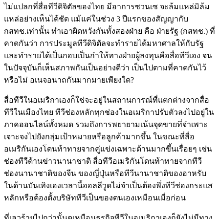
ไม่แปลกที่สื่อทีวีดิจิตัลของไทย มีอาการซวนเซ จะล้มแหล่มิล้ม
แหล่อย่างเห็นได้ชัด แม้แค่ในช่วง 3 ปีแรกของสัญญากับ
กสทช.เท่านั้น ทำเอาผิดหวังกันทั้งสองฝ่าย คือ ฝ่ายรัฐ (กสทช.) ที่
คาดกันว่า การประมูลทีวีดิจิตัลจะทำรายได้มหาศาลให้กับรัฐ
และทำรายได้เป็นกอบเป็นกำให้ทางฝ่ายผู้ลงทุนคือสื่อทีวีเอง จน
ในปัจจุบันก็เห็นสภาพกันเป็นอย่างดีว่า เป็นไปตามที่คาดกันไว้
หรือไม่ อเนจอนาถกันมากมายเพียงใด?
สื่อทีวีในอเมริกาเองก็ใช่จะอยู่ในสถานการณ์ที่แตกต่างจากสื่อ
ทีวีในเมืองไทย ทีวีช่องหลักทุกช่องในอเมริกาปรับตัวลงไปอยู่ใน
ภาคออนไลน์ทั้งหมด รวมถึงการพยายามเน้นจุดขายที่จำเพาะ
เจาะจงไปยังกลุ่มเป้าหมายหรือลูกค้ามากขึ้น ในขณะที่สื่อ
อเมริกันเองโดนท้าทายจากคู่แข่งเฉพาะด้านมากขึ้นเรื่อยๆ เช่น
ช่องทีวีด้านข่าวนานาชาติ สื่อทีวีอเมริกันโดนท้าทายจากทีวี
ช่องนานาชาติของจีน ของญี่ปุ่นหรือทีวีนานาชาติของอาหรับ
ในด้านบันเทิงเองเวลานี้ฮอลลีวูดไม่จำเป็นต้องพึ่งทีวีช่องกระแส
หลักหรือต้องตั้งบริษัททีวีเป็นของตนเองเหมือนเมื่อก่อน
ที่เลวร้ายไปกว่านั้นดูเหมือนธุรกิจทีวีในอเมริกาเองก็ยังไม่มีทาง