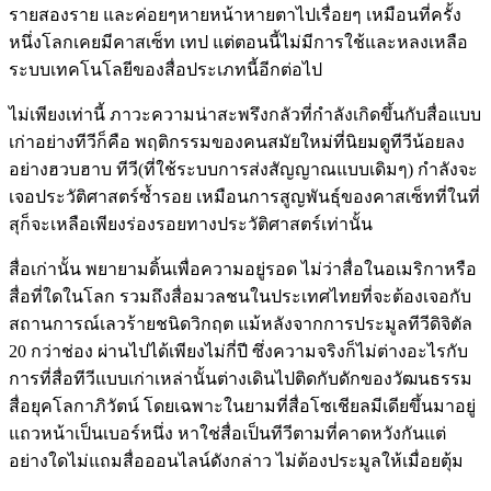
รายสองราย และค่อยๆหายหน้าหายตาไปเรื่อยๆ เหมือนที่ครั้ง
หนึ่งโลกเคยมีคาสเซ็ท เทป แต่ตอนนี้ไม่มีการใช้และหลงเหลือ
ระบบเทคโนโลยีของสื่อประเภทนี้อีกต่อไป
ไม่เพียงเท่านี้ ภาวะความน่าสะพรึงกลัวที่กำลังเกิดขึ้นกับสื่อแบบ
เก่าอย่างทีวีก็คือ พฤติกรรมของคนสมัยใหม่ที่นิยมดูทีวีน้อยลง
อย่างฮวบฮาบ ทีวี(ที่ใช้ระบบการส่งสัญญาณแบบเดิมๆ) กำลังจะ
เจอประวัติศาสตร์ซ้ำรอย เหมือนการสูญพันธุ์ของคาสเซ็ทที่ในที่
สุก็จะเหลือเพียงร่องรอยทางประวัติศาสตร์เท่านั้น
สื่อเก่านั้น พยายามดิ้นเพื่อความอยู่รอด ไม่ว่าสื่อในอเมริกาหรือ
สื่อที่ใดในโลก รวมถึงสื่อมวลชนในประเทศไทยที่จะต้องเจอกับ
สถานการณ์เลวร้ายชนิดวิกฤต แม้หลังจากการประมูลทีวีดิจิตัล
20 กว่าช่อง ผ่านไปได้เพียงไม่กี่ปี ซึ่งความจริงก็ไม่ต่างอะไรกับ
การที่สื่อทีวีแบบเก่าเหล่านั้นต่างเดินไปติดกับดักของวัฒนธรรม
สื่อยุคโลกาภิวัตน์ โดยเฉพาะในยามที่สื่อโซเชียลมีเดียขึ้นมาอยู่
แถวหน้าเป็นเบอร์หนึ่ง หาใช่สื่อเป็นทีวีตามที่คาดหวังกันแต่
อย่างใดไม่แถมสื่อออนไลน์ดังกล่าว ไม่ต้องประมูลให้เมื่อยตุ้ม