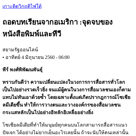
Skip
เกาะติดวิกฤติไฟใต้
to
main
ถอดบทเรียนจากอเมริกา :จุดจบของ
content
หนังสือพิมพ์และทีวี
สยามรัฐออนไลน์
•
อาทิตย์ 4 มิถุนายน 2560 - 06:00
พีร์ พงศ์พิพัฒนพันธุ์
ทราบกันดีว่า ความเปลี่ยนแปลงในวงการการสื่อสารทั่วโลก
เป็นไปอย่างรวดเร็วยิ่ง จนแม้ผู้คนในวงการสื่อมวลชนเองก็ตาม
แทบไม่ทันเอาด้วยซ้ำ โดยเฉพาะตั้งแต่เกิดปรากฎการณ์โซเชีย
ลมีเดียขึ้น ทำให้การวางตนและวางองค์กรของสื่อมวลชน
กระแสหลักเป็นไปอย่างอิหลักอิเหลื่ออย่างยิ่ง
โซเชียลมีเดียที่ทำให้มนุษย์ทุกคนบนโลกสามารถสื่อสารแนว
ปัจเจก ได้อย่างไม่ยากเย็นอะไรเลยนั้น ถ้าจะนับให้คนเหล่านั้น